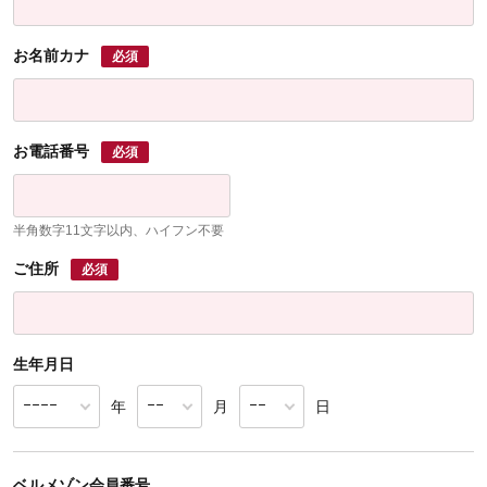
お名前カナ
必須
お電話番号
必須
半角数字11文字以内、ハイフン不要
ご住所
必須
生年月日
年
月
日
ベルメゾン会員番号