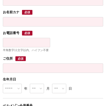
お名前カナ
必須
お電話番号
必須
半角数字11文字以内、ハイフン不要
ご住所
必須
生年月日
年
月
日
ベルメゾン会員番号