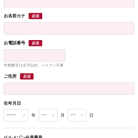
お名前カナ
必須
お電話番号
必須
半角数字11文字以内、ハイフン不要
ご住所
必須
生年月日
年
月
日
ベルメゾン会員番号