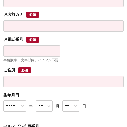
お名前カナ
必須
お電話番号
必須
半角数字11文字以内、ハイフン不要
ご住所
必須
生年月日
年
月
日
ベルメゾン会員番号