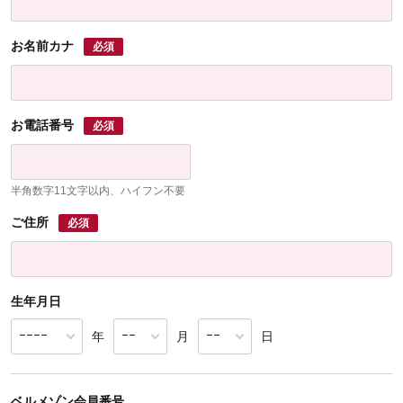
お名前カナ
必須
お電話番号
必須
半角数字11文字以内、ハイフン不要
ご住所
必須
生年月日
年
月
日
ベルメゾン会員番号