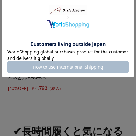
立ち仕事快適ローファ―
ベネビス/BENEBIS
￥4,793
[40%OFF]
（税込）
✔長時間履くと気になる