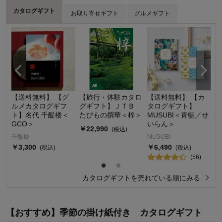
カタログギフト
お取り寄せギフト
グルメギフト
カ
お
銀
【送料無料】 【グ
【お取り寄せギフ
【おとりよせ】 和
【旅行・体験カタロ
【お取り寄せギフ
3層デザート ジュレ
【送料無料】 【カ
【お取り寄せギフ
【おとりよせ】 銀
【
【
キ
ス
ルメカタログギフ
ト】セット品 料理
牛焼肉ライスバーガ
グギフト】ＪＴＢ
ト】ロイヤルガトー
パフェ 8個／12個
タログギフト】
ト】食べくらべハン
座フルーツジュレ 9
タ
ト
ン
カ
ト】名代 千醍楼＜
家 栗原はるみ監修
ー特製 6個セット
たびもの撰華＜梓＞
コレクション14個入
MUSUBI＜青藍／せ
バーグ詰合せ4個入
個
M
ム
ひととえ
ひ
GCO＞
調味料4本＋マスタ
いらん＞
か
ィ
リーガロイヤルホテル
飛騨高山ファクトリー
銀座千疋屋
￥4,806
￥22,990
￥2,160～
￥
(税込)
(税込)
ードオーガニック今
千醍楼
MUSUBI
M
￥
￥2,160
￥3,240
￥3,240
￥4,860
￥
(税込)
(税込)
(税込)
(税込)
(58)
治タオル
￥3,300
￥6,490
￥
(税込)
(税込)
(1)
(33)
(8)
￥4,950
(税込)
(56)
グルメギフトを売れている順にみる
カタログギフトを売れている順にみる
お取り寄せギフトを売れている順にみる
【おすすめ】季節の掛け紙付き カタログギフト