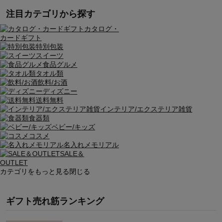
注目カテゴリから探す
カタログ・
カードギフト
特別包装
スイーツ
食品グルメ
タオル類
飲料/お酒
ディズニー
送料無料
インテリア/エクステリア雑貨
食器類
ベビー/キッズ
コスメ
名入れメモリアル
SALE＆
OUTLET
カテゴリをもっと見る
閉じる
ギフト売れ筋ランキング