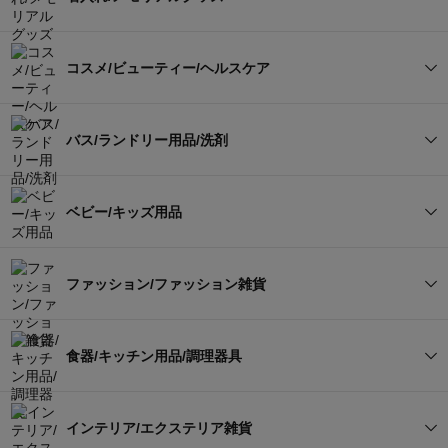
その他
タオル（キャラクター）
タオル（その他）
ディズニー ウェア＆衣料雑
ディズニー 家具/収納
貨
焼酎
ワイン/果実酒
すべてを見る
コスメ/ビューティー/ヘルスケア
スリッパ
寝具
ディズニー おもちゃ/節句用
ディズニー キッズ＆ベビー
カタログギフト/カードギフ
セットギフト（組み合わ
品
お菓子（洋菓子/和菓子）
詰合せ
ト
せ）
すべてを見る
バス/ランドリー用品/洗剤
玄関マット
キッチンマット
ディズニー キッチン/調理家
ディズニー グルメ
電
タオル/その他ファブリック
食品/グルメ/飲料
その他
コスメ
ハンドクリーム/ハンドケア
セットギフト（組み合わ
その他ファブリック
すべてを見る
ディズニー 玄関/庭/カー用
せ）
ベビー/キッズ用品
ディズニー 生活雑貨/家電
テーブルウェア＆キッチン
品
コスメ/バスグッズ/洗剤
ハンドソープ/ボディソープ/
用品
ボディケア/ヘアケア
石鹸
バスマット
バス用品
その他
すべてを見る
メモリアルグッズ/フォトフ
ファッション/ファッション雑貨
ベビー/キッズ用品
スキンケア/美容グッズ/美容
レーム
入浴剤/バスソルト
トイレマット・トイレ用品
洗濯洗剤
家電
ベビー服/ベビー肌着/スタイ
ベビーシューズ
インテリア/エクステリア雑
ファッション
すべてを見る
ヘルスケア/エクササイズ/家
セットギフト（組み合わ
その他
貨
食器/キッチン用品/調理器具
電
せ）
ファブリック（タオル/おく
食器
セットギフト（組み合わ
るみ）
レディースファッション
ルームウェア/パジャマ
その他
せ）
その他
すべてを見る
インテリア/エクステリア雑貨
おもちゃ/ぬいぐるみ/知育玩
ケア用品