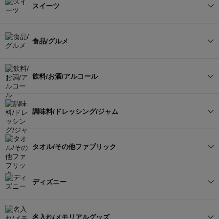
すべてを見る
スイーツ
カードタイプ
総合版（カードタイプ）
ブランドカード
体験カード
カタログギフトセット
お菓子/食品セット
すべてを見る
グルメカタログ（カードタ
ブランドカタログ（カード
食品/グルメ
セットギフト（組み合わ
イプ）
タイプ）
名入れカード
タオル/雑貨セット
その他
せ）
ケーキ
カステラ/バウムクーヘン
体験カタログ（カードタイ
名入れカタログ（カードタ
すべてを見る
プ）
イプ）
飲料/お酒/アルコール
商品券
その他
クッキー
ゼリー/プリン/アイス
セットギフト（組み合わ
お米/パン
精肉/ハムソーセージ
その他
せ）
すべてを見る
和菓子
詰め合わせ
調味料/ドレッシング/ジャム
麺類
その他食品（和食）
野菜/フルーツジュース
コーヒー
セット（組み合わせ）
その他
すべてを見る
タオル/その他ファブリック
その他食品（洋食）
その他食品（その他）
紅茶
お茶
調味料/だし
ドレッシング
セットギフト（組み合わ
すべてを見る
その他
ディズニー
ヘルシー飲料（豆乳/青汁
せ）
水/炭酸水
セットギフト（組み合わ
他）
バター/ジャム/はちみつ
タオル（今治タオルブラン
せ）
タオル（木箱/桐箱入り）
ド認定）
すべてを見る
名入れ/メモリアルグッズ
ビール
日本酒