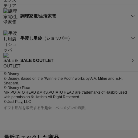
具
下着/インナー
靴/バッグ
お皿
カップ/グラス
すべてを見る
調理家電/生活家電
子供服　トップス
子供服　パンツ・スカート
腕時計
アクセサリー/ジュエリー
レンジパック
カトラリー
インテリア雑貨/小物
時計/照明器具
子供パジャマ・下着
子供ファッション小物
すべてを見る
財布/カードケース/キーケー
手渡し用袋（ショッパー）
ファッション雑貨
ス
食器洗剤/ラップ
鍋/フライパン/調理器具
ガーデニング/エントランス
生花/観葉植物/フェイクグリ
セットギフト（組み合わ
用品
ーン
調理家電
季節家電/生活家電
子供靴
せ）
メンズファッション
メンズ靴/バッグ/雑貨
すべてを見る
SALE＆OUTLET
包丁/キッチンツール 
お弁当用品/水筒
アルバム/スマホ関連/印鑑/
手芸/クラフト用品
文具
その他
手渡し用袋（ショッパー）
その他
© Disney
メンズパジャマ/肌着
ランチョンマット/キッチン
食品保存容器/オイルポット
© Disney. Based on the “Winnie the Pooh” works by A.A. Milne and E.H.
セットギフト（組み合わ
マット
アウトドア用品/旅行用品
Shepard.
せ）
© Disney / Pixar
MR.POTATO HEAD &MRS.POTATO HEAD are trademarks of Hasbro used
水切りかご/ラック/シンク用
エプロン/ふきん
with permission.© Hasbro.All Right Reserved.
品
その他
© Just Play, LLC
ギフト用品を販売する千趣会 ベルメゾンの通販。
セットギフト（組み合わ
キッチン用品収納
せ）
その他
最近チェックした商品