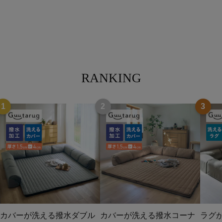
RANKING
1
2
3
カバーが洗える撥水ダブル
カバーが洗える撥水コーナ
ラグ