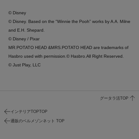
© Disney
© Disney. Based on the “Winnie the Pooh” works by A.A. Milne
and E.H. Shepard.
© Disney / Pixar
MR.POTATO HEAD &MRS.POTATO HEAD are trademarks of
Hasbro used with permission.© Hasbro.All Right Reserved.
© Just Play, LLC
グータラ活TOP
インテリアTOPTOP
通販のベルメゾンネット TOP