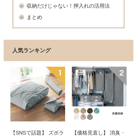
収納だけじゃない！押入れの活用法
まとめ
人気ランキング
み
【SNSで話題】 ズボラ
【価格見直し】 消臭・