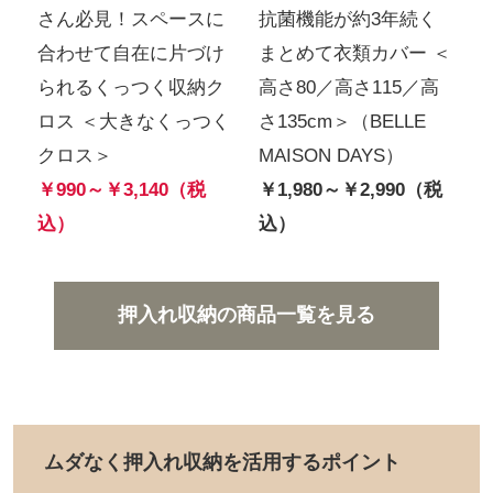
ェ
さん必見！スペースに
抗菌機能が約3年続く
キ
合わせて自在に片づけ
まとめて衣類カバー ＜
ズ
られるくっつく収納ク
高さ80／高さ115／高
ロス ＜大きなくっつく
さ135cm＞（BELLE
クロス＞
MAISON DAYS）
￥
￥990～￥3,140（税
￥1,980～￥2,990（税
込）
込）
押入れ収納の商品一覧を見る
ムダなく押入れ収納を活用するポイント