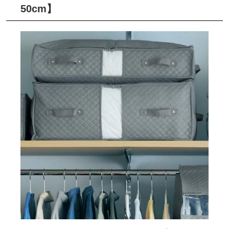
50cm】