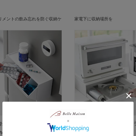
リメントの飲み忘れを防ぐ収納ケ
家電下に収納場所を
お薬＆サプリメント収納ケー
カセットコンロが入る家電下ラ
ower）
（タワー/tower）