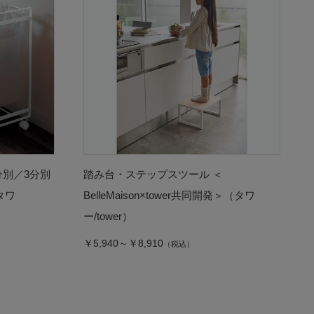
分別／3分別
踏み台・ステップスツール ＜
タワ
BelleMaison×tower共同開発＞（タワ
ー/tower）
￥5,940～￥8,910
（税込）