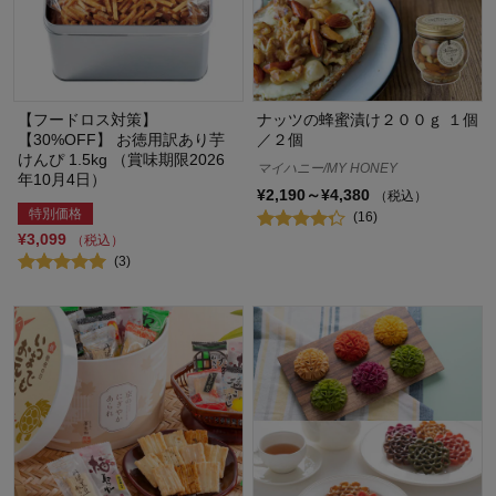
【フードロス対策】
ナッツの蜂蜜漬け２００ｇ １個
【30%OFF】 お徳用訳あり芋
／２個
けんぴ 1.5kg （賞味期限2026
マイハニー/MY HONEY
年10月4日）
¥2,190～¥4,380
（税込）
特別価格
(16)
¥3,099
（税込）
(3)