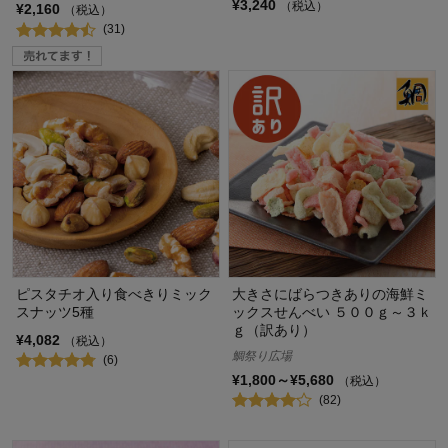
¥3,240
（税込）
¥2,160
（税込）
(31)
ピスタチオ入り食べきりミック
大きさにばらつきありの海鮮ミ
スナッツ5種
ックスせんべい ５００ｇ～３ｋ
ｇ（訳あり）
¥4,082
（税込）
鯛祭り広場
(6)
¥1,800～¥5,680
（税込）
(82)