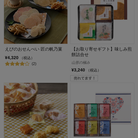
えびのおせんべい 匠の帆乃菓
【お取り寄せギフト】味しみ煎
餅詰合せ
¥4,320
（税込）
山形の極み
(2)
¥3,240
（税込）