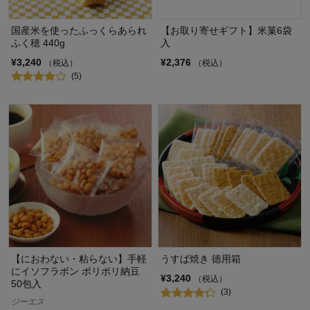
国産米を使ったふっくらあられ
【お取り寄せギフト】米菓6袋
ふく穂 440g
入
¥3,240
¥2,376
（税込）
（税込）
(5)
【におわない・粘らない】手軽
うすば焼き 徳用箱
にイソフラボン ポリポリ納豆
¥3,240
（税込）
50包入
(3)
ジーエス