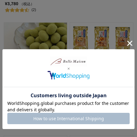
¥3,780
（税込）
(2)
「大人にたべていただきたい、
法善寺あられ 金袋 12袋セット
大豆のおやつ」北海道産 有機大
¥3,456
（税込）
豆のサクサク抹茶だいず
(1)
（35g×10袋セット）
だいずデイズ
¥3,456
（税込）