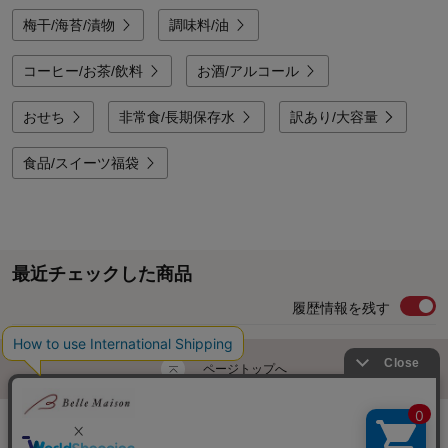
梅干/海苔/漬物
調味料/油
コーヒー/お茶/飲料
お酒/アルコール
おせち
非常食/長期保存水
訳あり/大容量
食品/スイーツ福袋
最近チェックした商品
履歴情報を残す
ページトップへ
ご利用ガイド・お知らせ
ご利用規約