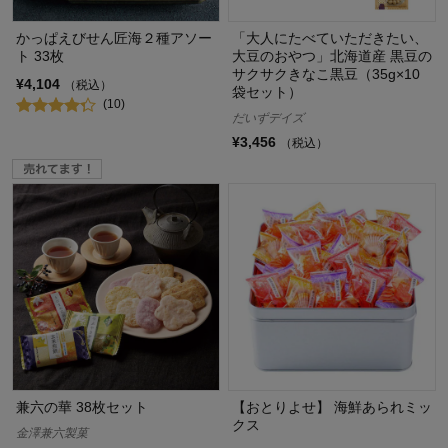
かっぱえびせん匠海２種アソー
「大人にたべていただきたい、
ト 33枚
大豆のおやつ」北海道産 黒豆の
サクサクきなこ黒豆（35g×10
¥4,104
（税込）
袋セット）
(10)
だいずデイズ
¥3,456
（税込）
兼六の華 38枚セット
【おとりよせ】 海鮮あられミッ
クス
金澤兼六製菓