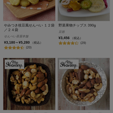
やみつき枝豆風せんべい １２袋
野菜果物チップス 390g
／２４袋
豆徳
せんべい茶屋本舗
¥3,456
（税込）
¥3,180～¥5,280
（税込）
(29)
(20)