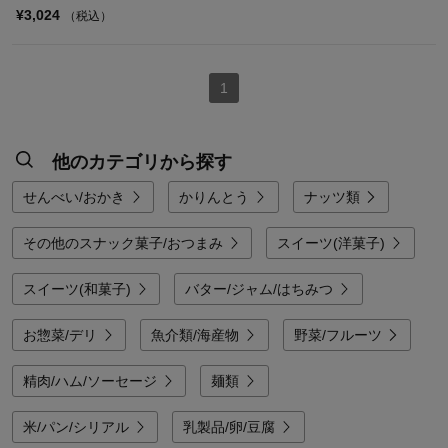
¥3,024
（税込）
1
他のカテゴリから探す
せんべい/おかき
かりんとう
ナッツ類
その他のスナック菓子/おつまみ
スイーツ(洋菓子)
スイーツ(和菓子)
バター/ジャム/はちみつ
お惣菜/デリ
魚介類/海産物
野菜/フルーツ
精肉/ハム/ソーセージ
麺類
米/パン/シリアル
乳製品/卵/豆腐