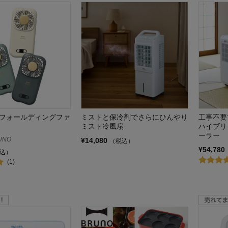
却フォールディングファ
ミストと保冷剤でさらにひんやり
工事不要
ミスト冷風扇
ハイブリ
ーラー
UNO
¥14,080
（税込）
¥54,780
込）
(1)