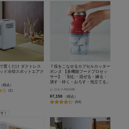
で置くだけ ダクトレス
７役をこなせるカプセルカッター
ッド冷却スポットエアク
ボンヌ 【多機能フードプロセッ
サー】 「刻む・混ぜる・練る・
潰す・砕く・おろす・泡立てる」
（税込）
レコルト/recolte
(1)
¥7,150
（税込）
(54)