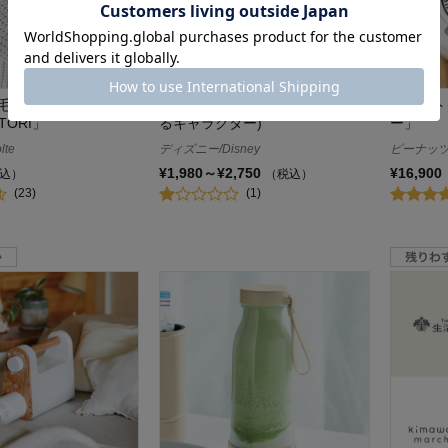
毛玉取り
陶器製のナチュラル加湿器(選べ
ロボット
TORI」
るキャラクター)
ー」
lte
ディズニー/Disney
ピーナッツ/
¥1,980～¥2,750
¥16,900
込）
（税込）
(23)
(1)