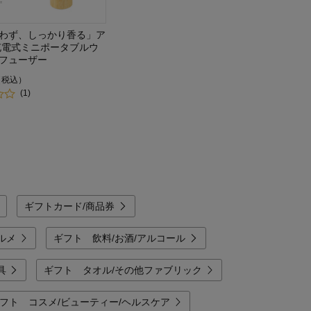
わず、しっかり香る」ア
充電式ミニポータブルウ
フューザー
（税込）
(1)
ギフトカード/商品券
ルメ
ギフト 飲料/お酒/アルコール
具
ギフト タオル/その他ファブリック
フト コスメ/ビューティー/ヘルスケア