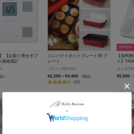
送料無料
】 【お取り寄せギフ
コンパクトホットプレート用 プ
【送料無
TA 体組成計
レート
ト】TAN
A
ブルーノ/BRUNO
タニタ/TAN
¥2,200～¥4,400
¥5,500
込）
（税込）
(32)