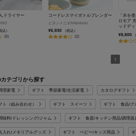
んドライヤー
コードレスマイボトルブレンダー
「水を使
ロモア 
UNO
ビタントニオ/Vitantonio
ッドディ
¥6,930
税込）
（税込）
¥8,800
(5)
(2)
1
のカテゴリから探す
調理家電
ギフト 季節家電/生活家電
カタログギフト
フト（組み合わせ）
ギフト スイーツ
ギフト 食品/グ
調味料/ドレッシング/ジャム
ギフト 食器/キッチン用品/調理器
名入れ/メモリアルグッズ
ギフト ベビー/キッズ用品
ギ