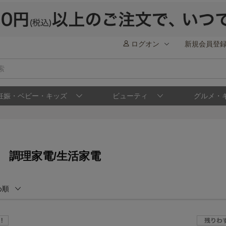
ログオン
新規会員登
妊娠・ベビー・キッズ
ビューティ
グルメ・
 調理家電/生活家電
め順