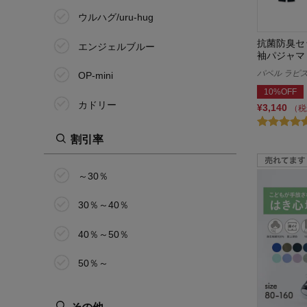
ウルハグ/uru-hug
24.0cm
抗菌防臭セ
エンジェルブルー
24.5cm
袖パジャマ
パペル ラピス/P
OP-mini
25.0cm
10%OFF
カドリー
¥3,140
（税
30.0cm
ガロー/GARAU
割引率
50cm
くららぼ
60cm
～30％
クリフ メイヤー/KRIFF MAYER
70cm
30％～40％
ゴー！ゴー！キッチン戦隊クック
80cm
ルン
40％～50％
90cm
コールマン/Coleman
50％～
95cm
コンテックス
その他