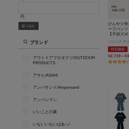
16.0cm
17.0cm
円
ひんやり快
絞り込む
18.0cm
ーフパンツ
【子供ズボ
19.0cm
ソニック チュー
ブランド
特別価格
20.0cm
¥2,719～¥
アウトドアプロダクツ/OUTDOOR
PRODUCTS
21.0cm
アサヒ/ASAHI
21.5cm
アンパサンド/Ampersand
22.0cm
アンパンマン
22.5cm
いいことの素
23.0cm
いないいないばあっ!
23.5cm