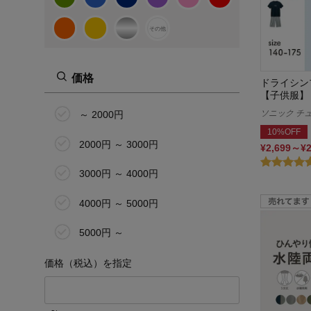
C65
その他
C70
価格
ドライシン
C75
【子供服】
7.0cm～
ソニック チュー
～ 2000円
10%OFF
9.0cm～
2000円 ～ 3000円
¥2,699～¥
11.0cm
3000円 ～ 4000円
12.0cm
4000円 ～ 5000円
13.0cm
5000円 ～
14.0cm
価格（税込）を指定
15.0cm
～