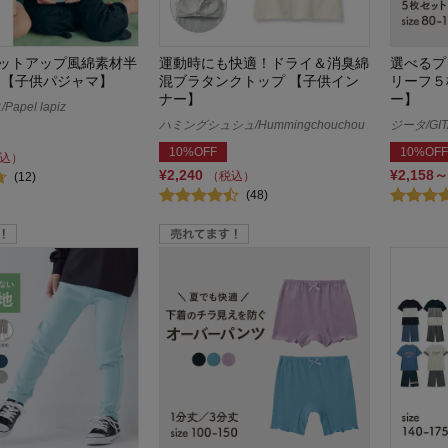
ットアップ風綿素材半
運動時にも快適！ドライ＆消臭綿
選べるプ
 【子供パジャマ】
混ブラタンクトップ 【子供イン
リーフ５
ナー】
ー】
apel lapiz
ハミングシュシュ/Hummingchouchou
ジータ/GIT
10%OFF
10%OFF
込）
¥2,240
¥2,158～
（税込）
(12)
(48)