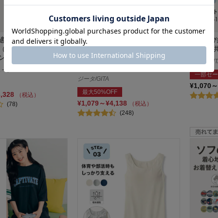
適接触冷感水陸両用ハ
＜ベルポロ＞【選べる4タイプ】
ソフのび
（ウエスト調節可）
半袖ポロシャツ（標準/ゆったり×
ト 【子
ン】【猛暑対策】
綿100%/ドライ） 【制服 白】【3
ジータ/GIT
枚セットあり】
ン/SONIC TUNE
一部セー
ジータ/GITA
¥1,070～
最大50%OFF
3,328
（税込）
¥1,079～¥4,138
（税込）
(78)
(248)