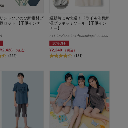
リントソフのび綿素材ブ
運動時にも快適！ドライ＆消臭綿
柄セット 【子供インナ
混ブラキャミソール 【子供イン
ナー】
A
ハミングシュシュ/Hummingchouchou
10%OFF
¥2,428
¥2,240
（税込）
（税込）
(222)
(181)