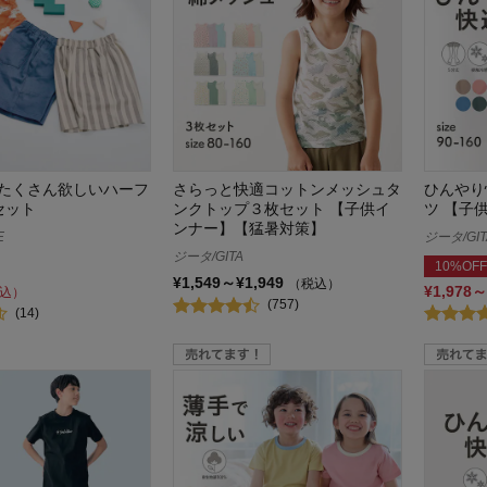
たくさん欲しいハーフ
さらっと快適コットンメッシュタ
ひんやり
セット
ンクトップ３枚セット 【子供イ
ツ 【子
ンナー】【猛暑対策】
E
ジータ/GIT
ジータ/GITA
10%OFF
¥1,549～¥1,949
（税込）
¥1,978～
込）
(757)
(14)