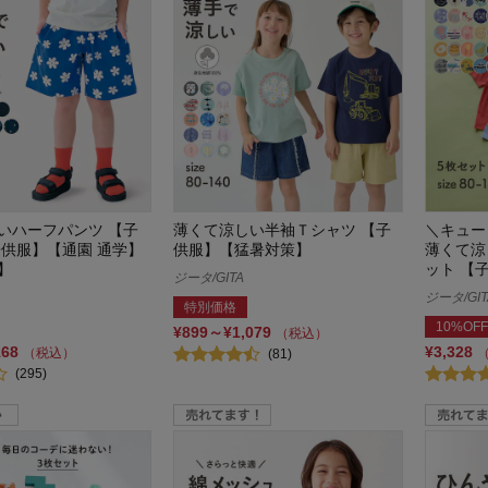
いハーフパンツ 【子
薄くて涼しい半袖Ｔシャツ 【子
＼キュー
子供服】【通園 通学】
供服】【猛暑対策】
薄くて涼
】
ット 【
ジータ/GITA
ジータ/GIT
特別価格
10%OFF
¥899～¥1,079
（税込）
168
¥3,328
（税込）
(81)
(295)