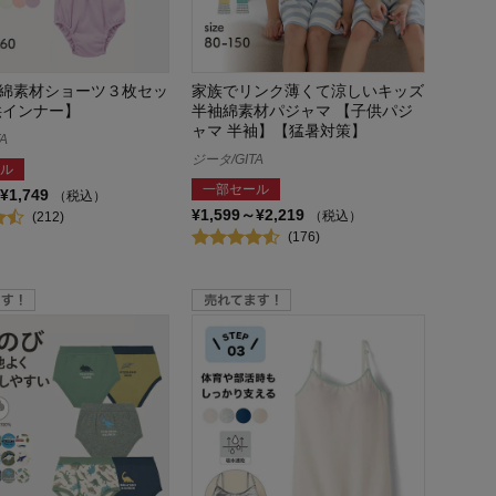
綿素材ショーツ３枚セッ
家族でリンク薄くて涼しいキッズ
供インナー】
半袖綿素材パジャマ 【子供パジ
ャマ 半袖】【猛暑対策】
A
ジータ/GITA
ル
一部セール
¥1,749
（税込）
¥1,599～¥2,219
（税込）
(212)
(176)