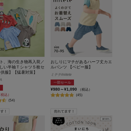
ト、海の生き物再入荷／
おしりにマチがあるハーフ丈カエ
しい半袖Ｔシャツ５枚セ
ルパンツ 【ベビー服】
子供服】【猛暑対策】
ミテテ/mitete
A
一部セール
¥980～¥1,090
（税込）
（税込）
(45)
(54)