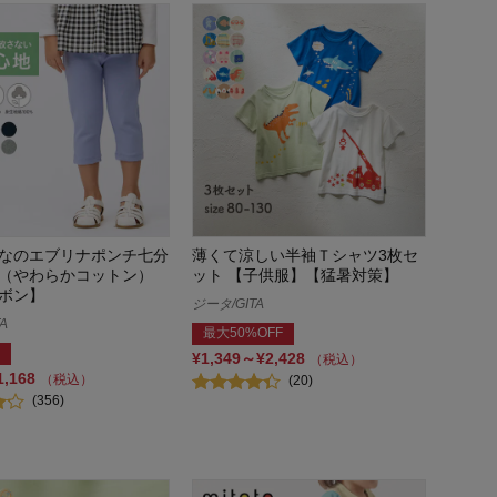
なのエブリナポンチ七分
薄くて涼しい半袖Ｔシャツ3枚セ
（やわらかコットン）
ット 【子供服】【猛暑対策】
ボン】
ジータ/GITA
A
最大50%OFF
¥1,349～¥2,428
（税込）
1,168
（税込）
(20)
(356)