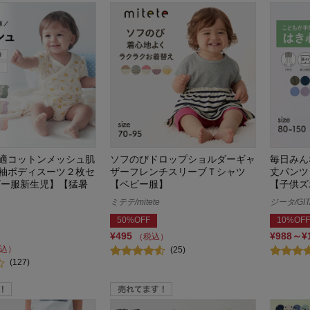
適コットンメッシュ肌
ソフのびドロップショルダーギャ
毎日みん
袖ボディスーツ２枚セ
ザーフレンチスリーブＴシャツ
丈パンツ
ビー服新生児】【猛暑
【ベビー服】
【子供ズ
ミテテ/mitete
ジータ/GIT
50%OFF
10%OFF
¥495
¥988～¥
（税込）
込）
(25)
(127)