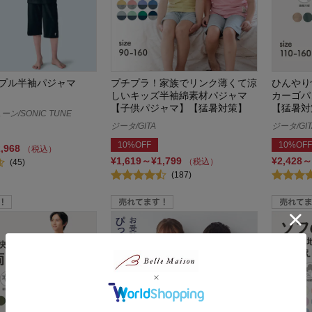
プル半袖パジャマ
プチプラ！家族でリンク薄くて涼
ひんやり
しいキッズ半袖綿素材パジャマ
カーゴパ
【子供パジャマ】【猛暑対策】
【猛暑対
ン/SONIC TUNE
ジータ/GITA
ジータ/GIT
10%OFF
10%OFF
2,968
（税込）
¥1,619～¥1,799
¥2,428～
（税込）
(45)
(187)