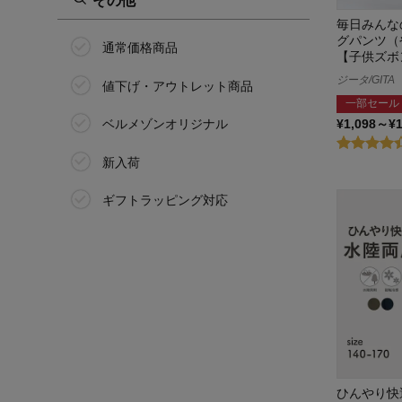
100cm
座(THE)パンツ
毎日みんな
グパンツ（
110cm
通常価格商品
【子供ズボ
サラリスト/Salalist
ジータ/GITA
120cm
値下げ・アウトレット商品
サンリオキャラクターズ
一部セール
130cm
¥1,098～¥
ベルメゾンオリジナル
ジータ/GITA
140cm
新入荷
シナぷしゅ
150cm
ギフトラッピング対応
シュライヒ/Schleich
160cm
スイマー/SWIMMER
170cm
SWIMMER×SANRIO
CHARACTERS
175cm
STANDARD me
J-XXS(135～145)
すみっコぐらし
J-XS(145～155)
ひんやり快