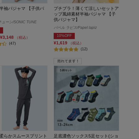
半袖パジャマ 【子供パ
プチプラ！薄くて涼しいセットア
ップ風綿素材半袖パジャマ 【子
供パジャマ】
ューン/SONIC TUNE
パペル ラピス/Papel lapiz
10%OFF
¥3,148
（税込）
¥1,619
（税込）
(47)
(12)
柔らかスムースプリント
足底濃色ソックス5足セット(ショ