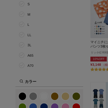
S
M
L
LL
マイニチに
3L
パンツ3枚
リッケ/LYKK
A65
10%OFF
¥3,148
（税
A70
A75
カラー
B65
B70
B75