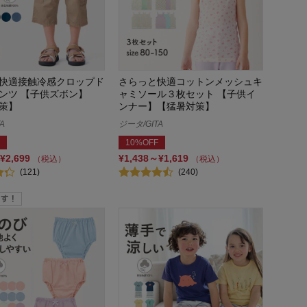
快適接触冷感クロップド
さらっと快適コットンメッシュキ
ンツ 【子供ズボン】
ャミソール３枚セット 【子供イ
策】
ンナー】【猛暑対策】
A
ジータ/GITA
10%OFF
¥2,699
¥1,438～¥1,619
（税込）
（税込）
(121)
(240)