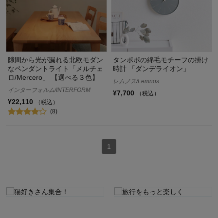
隙間から光が漏れる北欧モダン
タンポポの綿毛モチーフの掛け
なペンダントライト「メルチェ
時計 「ダンデライオン」
ロ/Mercero」 【選べる３色】
レムノス/Lemnos
インターフォルム/INTERFORM
¥7,700
（税込）
¥22,110
（税込）
(8)
1