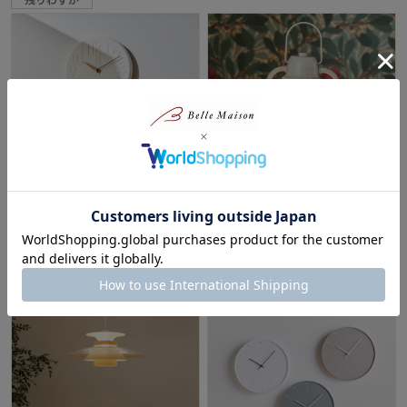
白×ウッド×ゴールドの掛け時計
火を使わないアロマキャンドル
「Smuk」
ライト
インターフォルム/INTERFORM
¥5,500
（税込）
(14)
¥11,880
（税込）