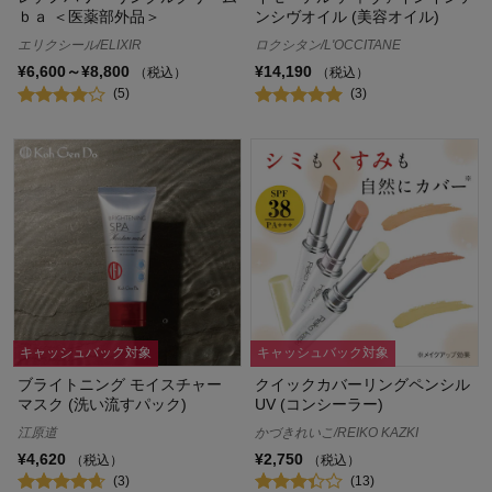
ｂａ ＜医薬部外品＞
ンシヴオイル (美容オイル)
エリクシール/ELIXIR
ロクシタン/L'OCCITANE
¥6,600～¥8,800
¥14,190
（税込）
（税込）
(5)
(3)
キャッシュバック対象
キャッシュバック対象
ブライトニング モイスチャー
クイックカバーリングペンシル
マスク (洗い流すパック)
UV (コンシーラー)
江原道
かづきれいこ/REIKO KAZKI
¥4,620
¥2,750
（税込）
（税込）
(3)
(13)