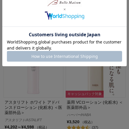
ッチフェイスウォーター (化粧
ィヴフェイスウォーター
水)
ロクシタン/L'OCCITANE
ロクシタン/L'OCCITANE
¥6,600
（税込）
¥4,950
（税込）
(5)
(2)
キャッシュバック対象
アスタリフト ホワイト アドバ
薬用 VCローション (化粧水) ＜
ンスドローション (化粧水) ＜医
医薬部外品＞
薬部外品＞
ハーバー/HABA
アスタリフト/ASTALIFT
¥3,520
（税込）
¥4,202～¥4,598
（税込）
(37)