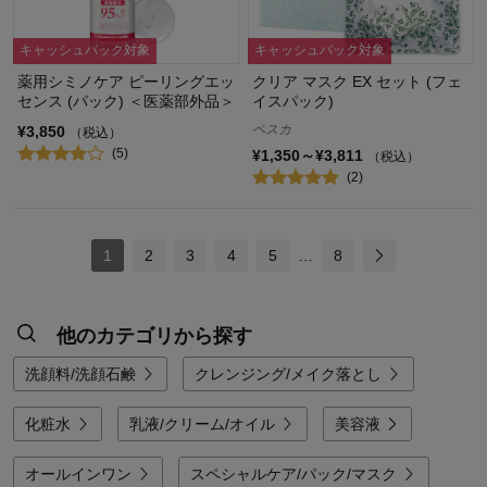
キャッシュバック対象
キャッシュバック対象
薬用シミノケア ピーリングエッ
クリア マスク EX セット (フェ
センス (パック) ＜医薬部外品＞
イスパック)
ペスカ
¥3,850
（税込）
(5)
¥1,350～¥3,811
（税込）
(2)
1
2
3
4
5
…
8
他のカテゴリから探す
洗顔料/洗顔石鹸
クレンジング/メイク落とし
化粧水
乳液/クリーム/オイル
美容液
オールインワン
スペシャルケア/パック/マスク