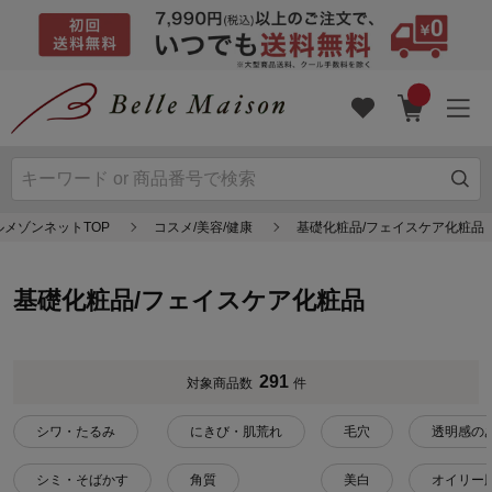
ルメゾンネットTOP
コスメ/美容/健康
基礎化粧品/フェイスケア化粧品
基礎化粧品/フェイスケア化粧品
291
対象商品数
件
シワ・たるみ
にきび・肌荒れ
毛穴
透明感の
シミ・そばかす
角質
美白
オイリー