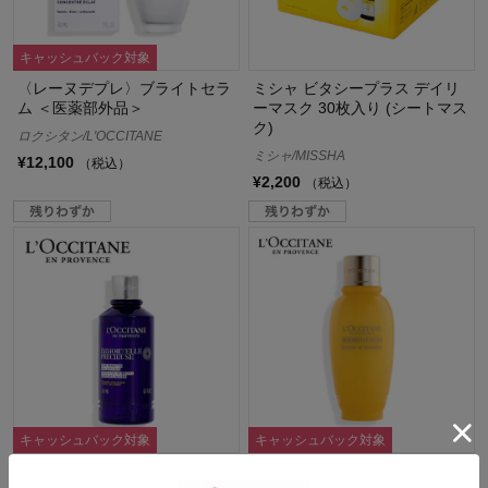
キャッシュバック対象
〈レーヌデプレ〉ブライトセラ
ミシャ ビタシープラス デイリ
ム ＜医薬部外品＞
ーマスク 30枚入り (シートマス
ク)
ロクシタン/L'OCCITANE
ミシャ/MISSHA
¥12,100
（税込）
¥2,200
（税込）
キャッシュバック対象
キャッシュバック対象
イモーテル プレシューズエンリ
イモーテル ディヴァインアクテ