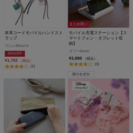
まとめ買い
本革コードモバイルハンドスト
モバイル充電ステーション【ス
ラップ
マートフォン・タブレット収
納】
ヴュレ/Beau're
タワー/tower
40%OFF
¥3,080
（税込）
¥1,782
（税込）
(3)
(1)