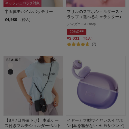
キャッシュバック対象
半固体モバイルバッテリー
フリルのスマホショルダースト
ラップ（選べるキャラクター）
¥4,980
（税込）
ディズニー/Disney
20%OFF
¥3,031
（税込）
(7)
【8月7日再値下げ】 本革ケー
イヤーカフ型ワイヤレスイヤホ
ス付きマルチショルダーベルト
ン [耳を塞がない Hi-Fiサウンド]