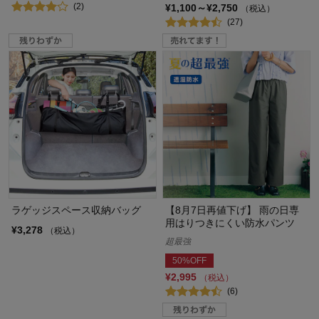
(2)
¥1,100～¥2,750
（税込）
(27)
ラゲッジスペース収納バッグ
【8月7日再値下げ】 雨の日専
用はりつきにくい防水パンツ
¥3,278
（税込）
超最強
50%OFF
¥2,995
（税込）
(6)