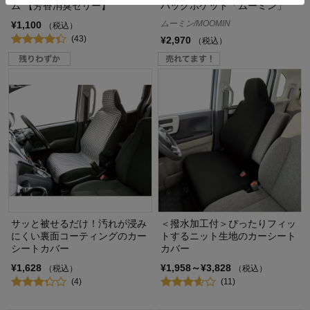
ム 【芳香消臭ゼリー】
バックポケット「ムーミン」
ムーミン/MOOMIN
¥1,100
（税込）
(43)
¥2,970
（税込）
サッと被せるだけ！汚れが浸み
＜撥水加工付＞ぴったりフィッ
にくい裏面コーティングのカー
トするニット生地のカーシート
シートカバー
カバー
¥1,628
¥1,958～¥3,828
（税込）
（税込）
(4)
(11)