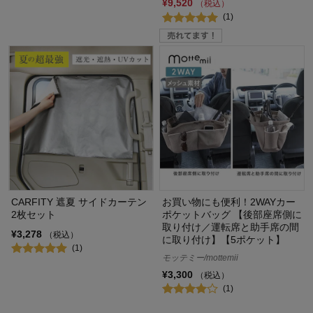
¥9,520
（税込）
(1)
CARFITY 遮夏 サイドカーテン
お買い物にも便利！2WAYカー
2枚セット
ポケットバッグ 【後部座席側に
取り付け／運転席と助手席の間
¥3,278
（税込）
に取り付け】【5ポケット】
(1)
モッテミー/mottemii
¥3,300
（税込）
(1)