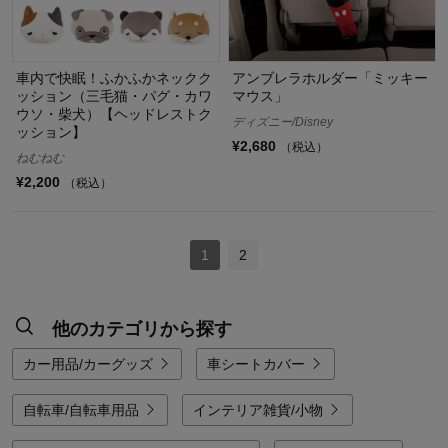
車内で快眠！ふかふかネックク
アンブレラホルダー「ミッキー
ッション（三毛猫・パグ・カワ
マウス」
ウソ・柴犬）【ヘッドレストク
ディズニー/Disney
ッション】
¥2,680
（税込）
ねむねむ
¥2,200
（税込）
1
2
他のカテゴリから探す
カー用品/カーグッズ
車シートカバー
自転車/自転車用品
インテリア雑貨/小物