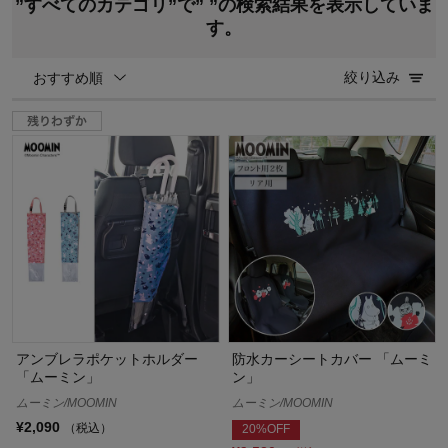
”すべてのカテゴリ”で”
”の検索結果を表示していま
す。
絞り込み
おすすめ順
アンブレラポケットホルダー
防水カーシートカバー 「ムーミ
「ムーミン」
ン」
ムーミン/MOOMIN
ムーミン/MOOMIN
¥2,090
（税込）
20%OFF