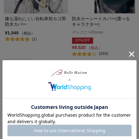
膝も濡れにくい自転車前カゴ用
防水カーシートカバー(選べる
防水カバー
キャラクター)
ディズニー/Disney
¥1,540
（税込）
(1)
20%OFF
¥9,520
（税込）
(203)
まるで小さな水族館・ プチリウ
収納スペースたっぷりのシート