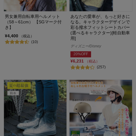
男女兼用自転車用ヘルメット
あなたの愛車が、もっと好きに
（58～61cm） 【SGマーク付
なる。キャラクターデザインで
き】
彩る撥水フィットシートカバー
(選べるキャラクター)[軽自動車
¥4,400
（税込）
用]
(10)
ディズニー/Disney
20%OFF
¥6,231
（税込）
(257)