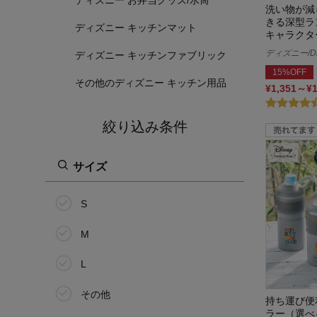
洗い物が減
きる深型ラ
ディズニー キッチンマット
キャラクタ
ディズニー/Di
ディズニー キッチンファブリック
15%OFF
その他のディズニー キッチン用品
¥1,351～¥
絞り込み条件
サイズ
S
M
L
その他
持ち運び便
ラー（選べ