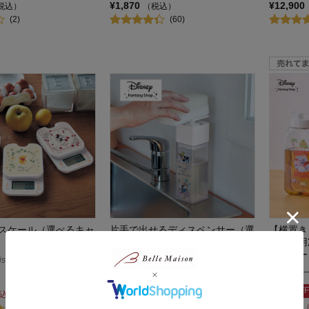
¥1,870
¥12,900
税込）
（税込）
(2)
(60)
スケール（選べるキャ
片手で出せるディスペンサー（選
【横置き
べるキャラクター）
縦横兼用
ラクター
sney
ディズニー/Disney
ディズニー/
10%OFF
15%OFF
¥2,421
込）
（税込）
¥2,796
(17)
(33)