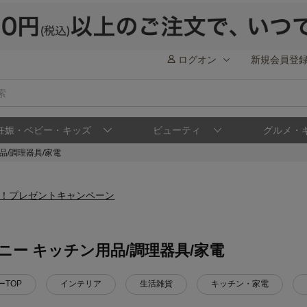
ログオン
新規会員登
妊娠・ベビー・キッズ
ビューティ
グルメ・
品/調理器具/家電
ニー キッチン用品/調理器具/家電
ーTOP
インテリア
生活雑貨
キッチン・家電