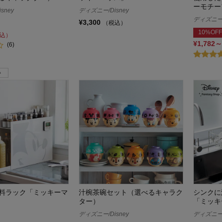
ーモチー
sney
ディズニー/Disney
ディズニー/
¥3,300
（税込）
10%OFF
込）
¥1,782～
(6)
料ラック「ミッキーマ
汁椀茶碗セット（選べるキャラク
シンクに
ター）
「ミッキ
ディズニー/Disney
ディズニー/