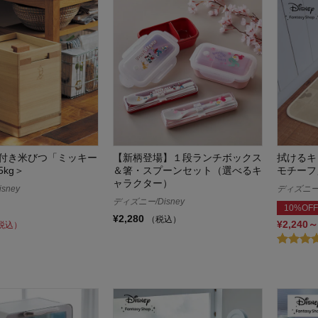
付き米びつ「ミッキー
【新柄登場】１段ランチボックス
拭けるキ
kg＞
＆箸・スプーンセット（選べるキ
モチーフ
ャラクター）
sney
ディズニー/
ディズニー/Disney
10%OFF
¥2,280
（税込）
¥2,240～
税込）