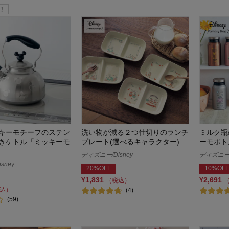
ッキーモチーフのステン
洗い物が減る２つ仕切りのランチ
ミルク瓶
きケトル「ミッキーモ
プレート(選べるキャラクター)
ーモボト
ディズニー/Disney
ディズニー/
sney
20%OFF
10%OFF
¥1,831
¥2,691
（税込）
込）
(4)
(59)