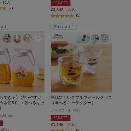
（税込）
30%OFF
(7)
¥3,842
（税込）
(5)
もできる】 洗いやすい
割れにくいダブルウォールグラス
冷水筒3.0L（選べるキャ
（選べるキャラクター）
）
ディズニー/Disney
Disney
50%OFF
¥1,245
（税込）
（税込）
(3)