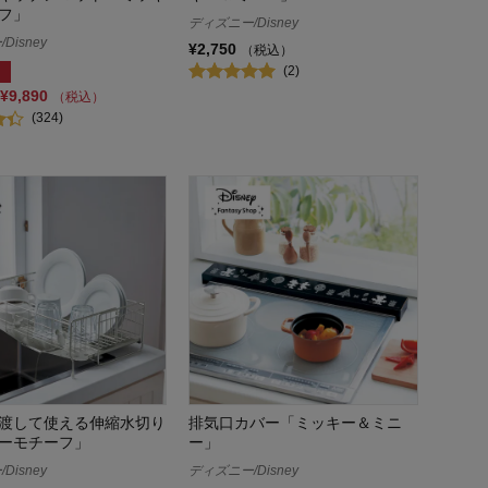
フ」
ディズニー/Disney
Disney
¥2,750
（税込）
(2)
¥9,890
（税込）
(324)
渡して使える伸縮水切り
排気口カバー「ミッキー＆ミニ
ーモチーフ」
ー」
Disney
ディズニー/Disney