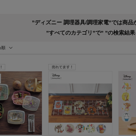
”ディズニー 調理器具/調理家電”では商
”すべてのカテゴリ”で”
”の検索結
め順