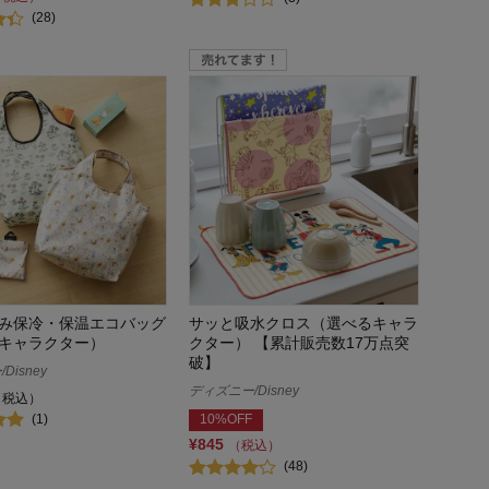
(28)
み保冷・保温エコバッグ
サッと吸水クロス（選べるキャラ
キャラクター）
クター） 【累計販売数17万点突
破】
Disney
ディズニー/Disney
（税込）
(1)
10%OFF
¥845
（税込）
(48)