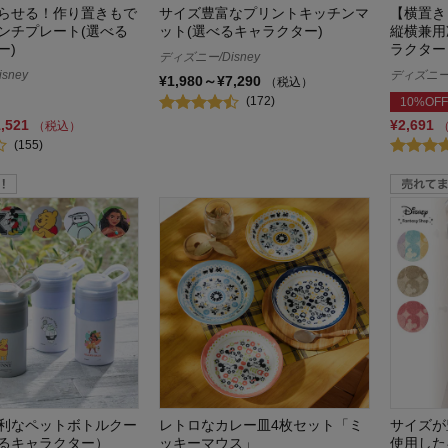
らせる！作り置きもで
サイズ豊富なプリントキッチンマ
【横置き
ンチプレート(選べる
ット(選べるキャラクター)
縦横兼用
ー)
ラクター
ディズニー/Disney
sney
ディズニー/
¥1,980～¥7,290
（税込）
(172)
10%OFF
1,521
¥2,691
（税込）
(155)
利なペットボトルクー
レトロなカレー皿4枚セット「ミ
サイズが
るキャラクター）
ッキーマウス」
使用した