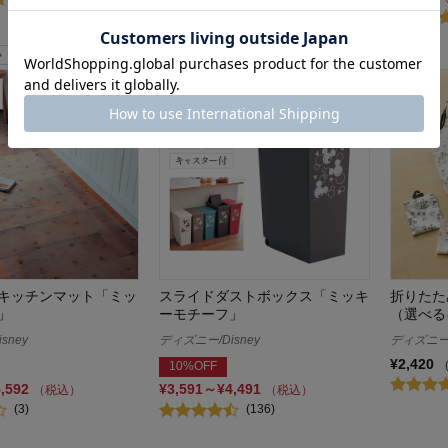
キッチンマット「ミッ
スライドダストボックス「ミッキ
折りたた
」
ーモチーフ」
（選べる
sney
ディズニー/Disney
ディズニー/
¥2,420
10%OFF
5,592
¥3,591～¥4,491
（税込）
（税込）
(3)
(136)