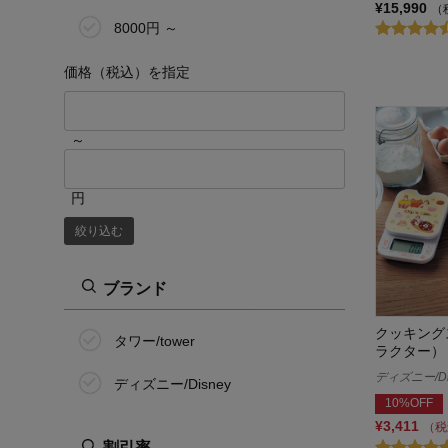
¥15,990
（
8000円 ～
価格（税込）を指定
～
円
絞り込む
ブランド
クッキング
タワー/tower
ラクター）
ディズニー/Di
ディズニー/Disney
10%OFF
¥3,411
（税
割引率