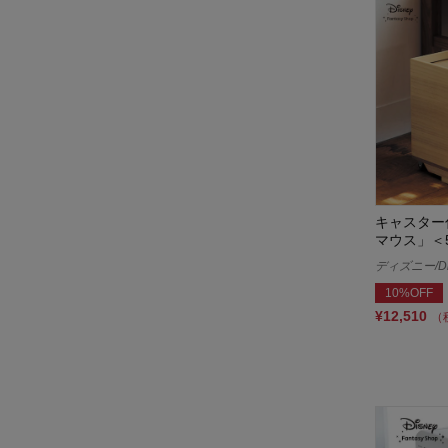
キャスター
マウス」＜5
ディズニー/Di
10%OFF
¥12,510
（