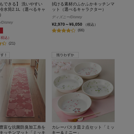
もできる】 洗いやすい
拭ける素材のふかふかキッチンマ
冷水筒2.1L（選べるキャ
ット（選べるキャラクター）
）
ディズニー/Disney
Disney
¥2,970～¥6,050
（税込）
(66)
（税込）
(21)
豊富な抗菌防臭加工糸を
カレーパスタ皿２点セット「ミッ
キッチンマット「ミッキ
キー＆ミニー」