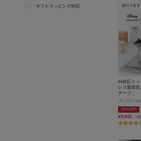
ギフトラッピング対応
IH対応ミ
レス製笛吹
チーフ」
ディズニー/Di
30%OFF
¥3,842
（税