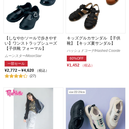
【しなやかソールで歩きやす
キッズグルカサンダル 【子供
い】ワンストラップシューズ
靴】【キッズ夏サンダル】
【子供靴 フォーマル】
ハッシュドコーデ/Hashed Coorde
ムーンスター/MoonStar
60%OFF
一部セール
¥1,452
（税込）
¥2,772～¥4,620
（税込）
(27)