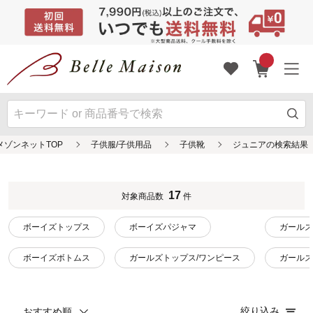
メゾンネットTOP
子供服/子供用品
子供靴
ジュニアの検索結果
17
対象商品数
件
ボーイズトップス
ボーイズパジャマ
ガールズ
ボーイズボトムス
ガールズトップス/ワンピース
ガールズ
絞り込み
おすすめ順