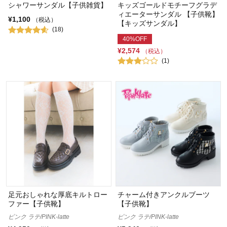
シャワーサンダル【子供雑貨】
キッズゴールドモチーフグラデ
ィエーターサンダル 【子供靴】
¥1,100
（税込）
【キッズサンダル】
(18)
40%OFF
¥2,574
（税込）
(1)
足元おしゃれな厚底キルトロー
チャーム付きアンクルブーツ
ファー【子供靴】
【子供靴】
ピンク ラテ/PINK-latte
ピンク ラテ/PINK-latte