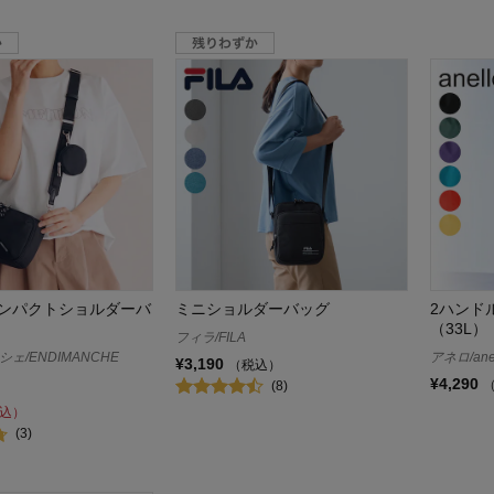
ンパクトショルダーバ
ミニショルダーバッグ
2ハンド
（33L
フィラ/FILA
ェ/ENDIMANCHE
アネロ/ane
¥3,190
（税込）
¥4,290
(8)
込）
(3)