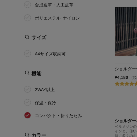
合成皮革・人工皮革
ポリエステル･ナイロン
サイズ
A4サイズ収納可
ショルダー
機能
¥4,180
（税
2WAY以上
保温・保冷
コンパクト・折りたたみ
ショルダー
ベルメゾンの
インと、使い
カラー
特に多くのお