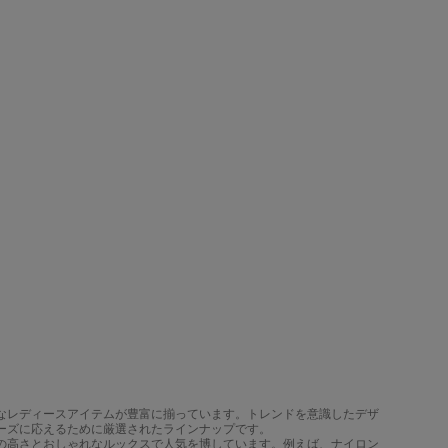
なレディースアイテムが豊富に揃っています。トレンドを意識したデザ
ーズに応えるために厳選されたラインナップです。
の高さとおしゃれなルックスで人気を博しています。例えば、ナイロン