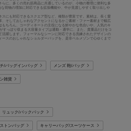
さらに、多くの売れ筋商品に共通しているのが、小物の整理に便利な多
急な荷物の増加に対応できる拡張機能や、中が見渡しやすく取り出しや
ネスにも対応できるスクエア型など、種類が豊富です。素材は、長く愛
革、そしておしゃれなアクセントになるかご素材・ファー素材まで幅広
はもちろん、コーディネートの主役になる鮮やかな色合いや、人気のキ
類がすっぽり収まる大容量タイプは通勤・通学に、また、貴重品だけをコ
て活躍します。フォーマルなシーンに対応できる洗練されたデザインの
ィースのおしゃれなショルダーバッグを、是非ベルメゾンで心ゆくまで
チ/バッグインバッグ
メンズ 鞄/バッグ
ン雑貨
リュック/バックパック
ストンバッグ
キャリーバッグ/スーツケース