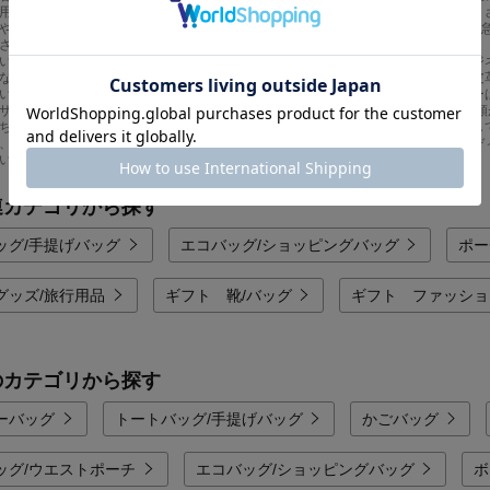
用いたモデルは、長時間の持ち運びでも負担になりにくく、日常使いに最適です。
や、手提げ・斜め掛けなどシーンに応じて持ち方を変えられる2WAY以上の仕様。
されたバッグなど、細部にまでレ使いやすさにこだわった機能が詰まっています。
いては、定番のフラットな斜め掛けスタイルから、コロンとしたラウンド型、ビジ
な本革から、天候を気にせず使えるはっ水加工のポリエステル・ナイロンや合成皮
います。色柄も、ベーシックな黒やベージュ、グレーといった合わせやすいカラー
ザイン、キルティング加工など、様々なテイストが揃っています。A4サイズの書
ち歩けるおしゃれなミニサイズは、ちょっとしたお出かけや旅行のサブバッグとし
、どなたでもご自身のスタイルにぴったりの一品を見つけることができます。レデ
い。
連カテゴリから探す
ッグ/手提げバッグ
エコバッグ/ショッピングバッグ
ポー
グッズ/旅行用品
ギフト 靴/バッグ
ギフト ファッショ
のカテゴリから探す
ーバッグ
トートバッグ/手提げバッグ
かごバッグ
ッグ/ウエストポーチ
エコバッグ/ショッピングバッグ
ボ