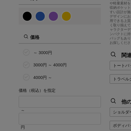
や軽量素材を
収納ポケット
すい設計が施
デザインにお
用できる上質
く取り揃えて
ャラクターデ
ンパクトに持
価格
バッグもあり
お探しくださ
～ 3000円
関
3000円 ～ 4000円
トートバ
4000円 ～
トラベル
価格（税込）を指定
他
～
ショルダ
ボディバ
円