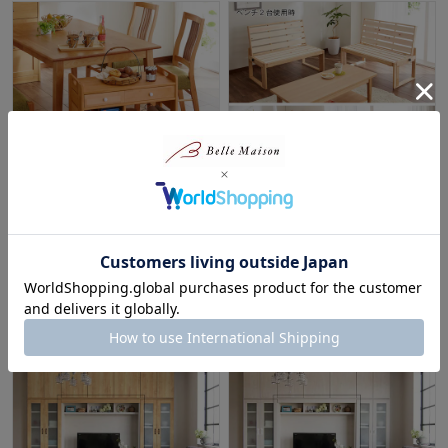
キャスター付き天然木キッチン
ベンチにもなるソファーベッド
ワゴン
［床面すのこベットタイプ］
¥24,900
¥64,900～¥91,900
（税込）
（税込）
(6)
(2)