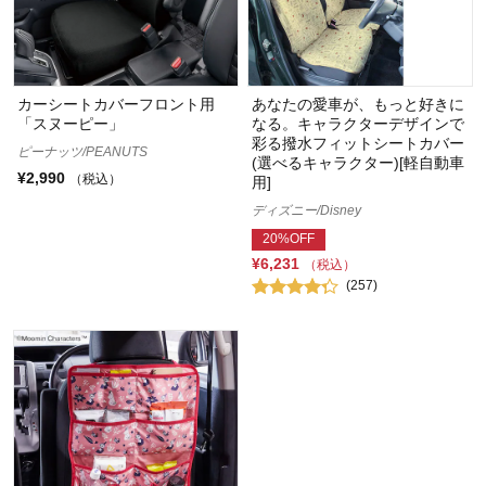
カーシートカバーフロント用
あなたの愛車が、もっと好きに
「スヌーピー」
なる。キャラクターデザインで
彩る撥水フィットシートカバー
ピーナッツ/PEANUTS
(選べるキャラクター)[軽自動車
¥2,990
（税込）
用]
ディズニー/Disney
20%OFF
¥6,231
（税込）
(257)