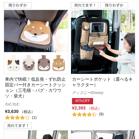
車内で快眠！低反発・ずれ防止
カーシートポケット（選べるキ
固定バー付きカーシートクッシ
ャラクター）
ョン（三毛猫・パグ・カワウ
ディズニー/Disney
ソ・柴犬）
40%OFF
ねむねむ
¥2,393
（税込）
¥3,630
（税込）
(9)
(1)