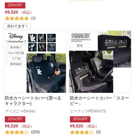
20%OFF
¥9,520
（税込）
(1)
防水カーシートカバー(選べる
防水カーシートカバー「スヌー
キャラクター)
ピー」
ディズニー/Disney
ピーナッツ/PEANUTS
20%OFF
20%OFF
¥9,520
¥9,520
（税込）
（税込）
(203)
(3)