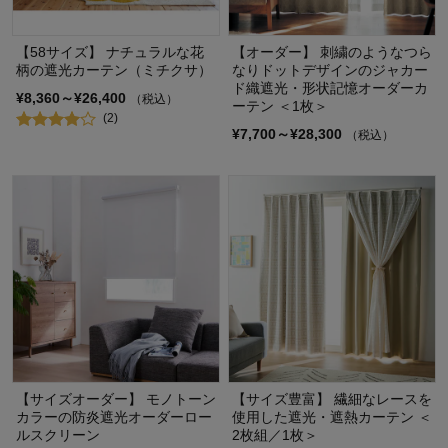
【58サイズ】 ナチュラルな花
【オーダー】 刺繍のようなつら
柄の遮光カーテン（ミチクサ）
なりドットデザインのジャカー
ド織遮光・形状記憶オーダーカ
¥8,360～¥26,400
（税込）
ーテン ＜1枚＞
(2)
¥7,700～¥28,300
（税込）
【サイズオーダー】 モノトーン
【サイズ豊富】 繊細なレースを
カラーの防炎遮光オーダーロー
使用した遮光・遮熱カーテン ＜
ルスクリーン
2枚組／1枚＞