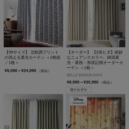
【99サイズ】 北欧調プリント
【オーダー】 【2倍ヒダ】絶妙
の洗える遮光カーテン ＜2枚組
なニュアンスカラー。綿混遮
／1枚＞
光・遮熱・形状記憶オーダーカ
ーテン ＜1枚＞
¥9,090～¥24,990
（税込）
BELLE MAISON DAYS
¥8,990～¥30,990
（税込）