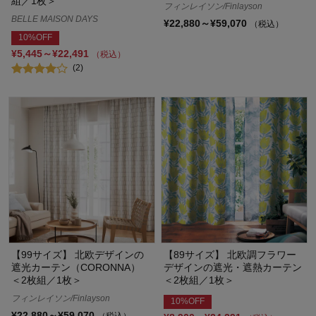
組／1枚＞
フィンレイソン/Finlayson
BELLE MAISON DAYS
¥22,880～¥59,070
（税込）
10%OFF
¥5,445～¥22,491
（税込）
(2)
【99サイズ】 北欧デザインの
【89サイズ】 北欧調フラワー
遮光カーテン（CORONNA）
デザインの遮光・遮熱カーテン
＜2枚組／1枚＞
＜2枚組／1枚＞
フィンレイソン/Finlayson
10%OFF
¥22,880～¥59,070
（税込）