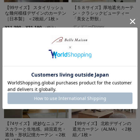
【99サイズ】 スタイリッシュ
【５８サイズ】厚地遮光カーテ
な幾何模様デザインのカーテン
ン・クラシックビューティー
［日本製］ ＜2枚組／1枚＞
「美女と野獣」
ディズニー/Disney
¥11,390～¥31,190
（税込）
¥14,300～¥46,200
（税込）
(2)
【74サイズ】 絶妙なニュアン
【99サイズ】 北欧デザインの
スカラーと生地感。綿混遮光・
遮光カーテン（ALMA） ＜2枚
遮熱・形状記憶カーテン ＜2枚
組／1枚＞