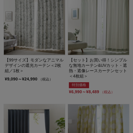
【99サイズ】モダンなアニマル
【セット】お買い得！シンプル
デザインの遮光カーテン＜2枚
な無地カーテン&UVカット・遮
組／1枚＞
熱・遮像レースカーテンセット
＜4枚組＞
¥9,090～¥24,990
（税込）
特別価格
¥6,990～¥8,489
（税込）