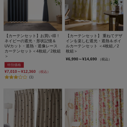
【カーテンセット】お買い得！
【カーテンセット】 重ねてデザ
ネイビーの遮光・形状記憶＆
インを楽しむ遮光・遮熱＆ボイ
UVカット・遮熱・遮像レース
ルカーテンセット ＜4枚組／2
カーテンセット＜4枚組／2枚組
枚組＞
＞
¥6,990～¥14,690
（税込）
特別価格
¥7,010～¥12,360
（税込）
(1)