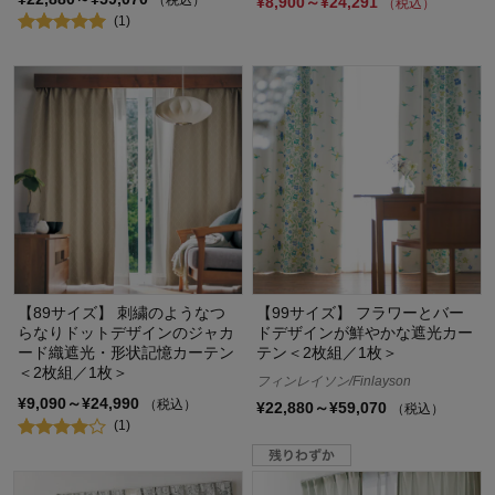
¥8,900～¥24,291
（税込）
(1)
【89サイズ】 刺繍のようなつ
【99サイズ】 フラワーとバー
らなりドットデザインのジャカ
ドデザインが鮮やかな遮光カー
ード織遮光・形状記憶カーテン
テン＜2枚組／1枚＞
＜2枚組／1枚＞
フィンレイソン/Finlayson
¥9,090～¥24,990
（税込）
¥22,880～¥59,070
（税込）
(1)