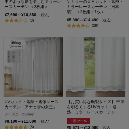
中のような影を楽しむミラーレ
ンカラーのＵＶカット・遮熱・
ースカーテン ＜2枚組＞
ミラーレースカーテン［日本
製］ ＜2枚組／1枚＞
¥7,690～¥10,880
（税込）
¥5,390～¥14,490
（税込）
(3)
(29)
UVカット・遮熱・遮像レース
【お買い得な既製サイズ】 部屋
カーテン「アナと雪の女王」
を明るくするUVカット・遮
熱・ミラーレースカーテン
ディズニー/Disney
一部セール
¥8,190～¥11,090
（税込）
(5)
¥5,571～¥13,090
（税込）