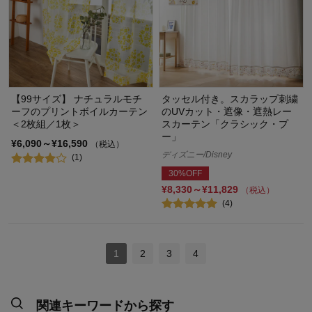
【99サイズ】 ナチュラルモチ
タッセル付き。スカラップ刺繍
ーフのプリントボイルカーテン
のUVカット・遮像・遮熱レー
＜2枚組／1枚＞
スカーテン「クラシック・プ
ー」
¥6,090～¥16,590
（税込）
ディズニー/Disney
(1)
30%OFF
¥8,330～¥11,829
（税込）
(4)
1
2
3
4
関連キーワードから探す