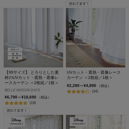
【99サイズ】 とろりとした素
UVカット・遮熱・遮像レース
材のUVカット・遮熱・遮像レ
カーテン ＜2枚組／1枚＞
ースカーテン ＜2枚組／1枚＞
¥2,290～¥4,890
（税込）
BELLE MAISON DAYS
(34)
¥6,790～¥18,690
（税込）
(19)