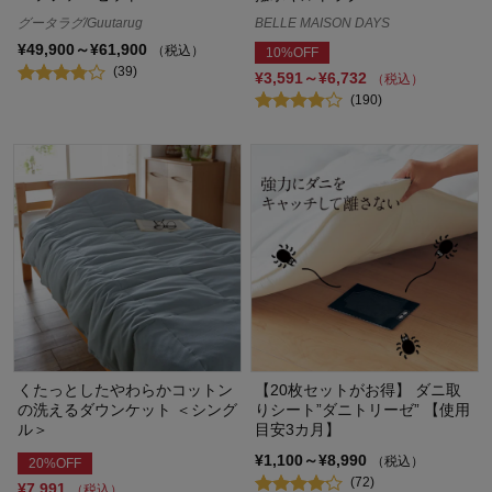
グータラグ/Guutarug
BELLE MAISON DAYS
¥49,900～¥61,900
（税込）
10%OFF
(39)
¥3,591～¥6,732
（税込）
(190)
くたっとしたやわらかコットン
【20枚セットがお得】 ダニ取
の洗えるダウンケット ＜シング
りシート”ダニトリーゼ” 【使用
ル＞
目安3カ月】
¥1,100～¥8,990
（税込）
20%OFF
(72)
¥7,991
（税込）