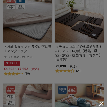
＜洗えるタイプ＞ ラグの下に敷
タテヨコつなげて伸縮できるす
くアンダーラグ
のこマット6枚組【断熱・吸
湿・放湿・抗菌防臭・防ダニ】
BELLE MAISON DAYS
[日本製]
30%OFF
¥9,890
（税込）
¥4,892～¥7,692
（税込）
(28)
(10)