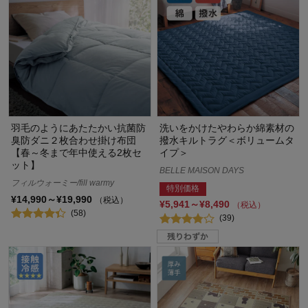
羽毛のようにあたたかい抗菌防
洗いをかけたやわらか綿素材の
臭防ダニ２枚合わせ掛け布団
撥水キルトラグ＜ボリュームタ
【春～冬まで年中使える2枚セ
イプ＞
ット】
BELLE MAISON DAYS
フィルウォーミー/fill warmy
特別価格
¥14,990～¥19,990
（税込）
¥5,941～¥8,490
（税込）
(58)
(39)