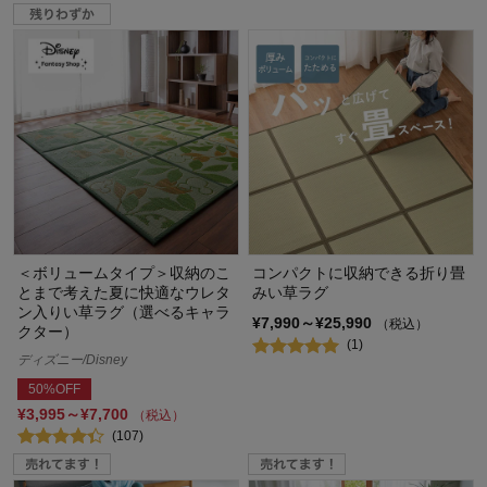
＜ボリュームタイプ＞収納のこ
コンパクトに収納できる折り畳
とまで考えた夏に快適なウレタ
みい草ラグ
ン入りい草ラグ（選べるキャラ
¥7,990～¥25,990
（税込）
クター）
(1)
ディズニー/Disney
50%OFF
¥3,995～¥7,700
（税込）
(107)