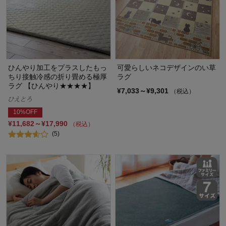
ひんやり加工をプラスしたもっ
可愛らしいネコデザインのい草
ちり接触冷感の折り畳める極厚
ラグ
ラグ 【ひんやり★★★★】
¥7,033～¥9,301
（税込）
ひえとろ
10%OFF
¥11,682～¥17,990
（税込）
(5)