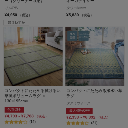
ー【クリーナー収納】
オーガナイザー
リン/RIN
タワー/tower
¥4,950
¥5,830
（税込）
（税込）
コンパクトにたためる拭けるい
コンパクトにたためる撥水い草
草風ボリュームラグ ＜
ラグ
130×195cm>
タタミウォーク
40%OFF
最大40%OFF
¥4,793～¥7,788
（税込）
¥2,393～¥6,392
（税込）
(15)
(21)