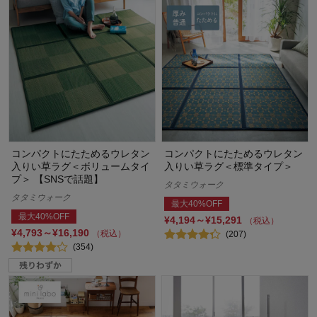
コンパクトにたためるウレタン
コンパクトにたためるウレタン
入りい草ラグ＜ボリュームタイ
入りい草ラグ＜標準タイプ＞
プ＞ 【SNSで話題】
タタミウォーク
タタミウォーク
最大40%OFF
最大40%OFF
¥4,194～¥15,291
（税込）
¥4,793～¥16,190
（税込）
(207)
(354)