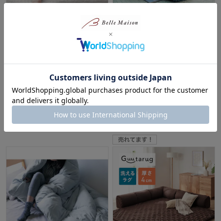
＜標準タイプ＞すべり止めシー
ヘリンボンキルトのさらっと素
ト付き。ラグの下に敷くアンダ
材のキルトラグ
ーラグ
BELLE MAISON DAYS
BELLE MAISON DAYS
特別価格
最大40%OFF
¥3,991～¥6,290
（税込）
¥3,815～¥7,641
（税込）
(129)
(302)