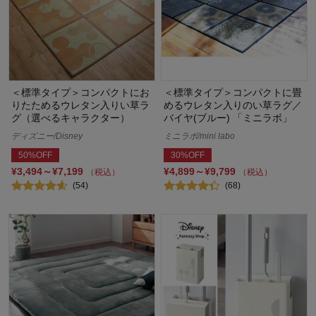
＜標準タイプ＞コンパクトにお
＜標準タイプ＞コンパクトに畳
りたためるウレタン入りい草ラ
めるウレタン入りのい草ラグ／
グ（選べるキャラクター）
バイヤ(ブルー) 「ミニラボ」
ディズニー/Disney
ミニラボ/mini labo
50%OFF
30%OFF
¥3,494～¥7,199
¥4,899～¥9,799
（税込）
（税込）
(54)
(68)