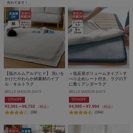
【低ホルムアルデヒド】 洗いを
＜低反発ボリュームタイプ＞す
かけたやわらか綿素材のイブ
べり止めシート付き。ラグの下
ル・キルトラグ
に敷くアンダーラグ
BELLE MAISON DAYS
BELLE MAISON DAYS
10%OFF
50%OFF
¥3,591～¥6,732
¥4,995～¥7,994
（税込）
（税込）
(38)
(164)