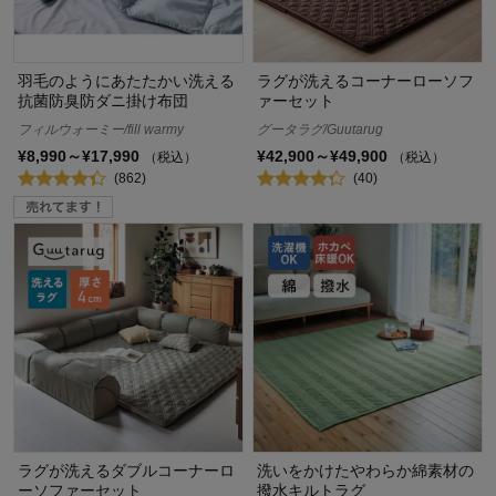
羽毛のようにあたたかい洗える
ラグが洗えるコーナーローソフ
抗菌防臭防ダニ掛け布団
ァーセット
フィルウォーミー/fill warmy
グータラグ/Guutarug
¥8,990～¥17,990
¥42,900～¥49,900
（税込）
（税込）
(862)
(40)
ラグが洗えるダブルコーナーロ
洗いをかけたやわらか綿素材の
ーソファーセット
撥水キルトラグ