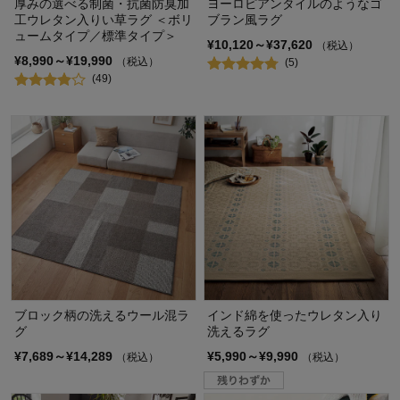
厚みの選べる制菌・抗菌防臭加
ヨーロピアンタイルのようなゴ
工ウレタン入りい草ラグ ＜ボリ
ブラン風ラグ
ュームタイプ／標準タイプ＞
¥10,120～¥37,620
（税込）
¥8,990～¥19,990
（税込）
(5)
(49)
ブロック柄の洗えるウール混ラ
インド綿を使ったウレタン入り
グ
洗えるラグ
¥7,689～¥14,289
¥5,990～¥9,990
（税込）
（税込）