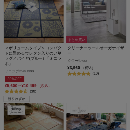
まとめ買い
＜ボリュームタイプ＞コンパク
クリーナーツールオーガナイザ
トに畳めるウレタン入りのい草
ー
ラグ／バイヤ(ブルー) 「ミニラ
タワー/tower
ボ」
¥3,960
（税込）
ミニラボ/mini labo
(10)
30%OFF
¥5,600～¥10,499
（税込）
(30)