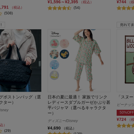
¥1,596～¥2,395
¥744
（税込）
（
2,791
（税込）
(54)
(508)
グボストンバッグ（選
日本の夏に最適！ 家族でリンク
「スヌー
クター）
レディースダブルガーゼかぶり甚
ピーナッツ/
平パジャマ（選べるキャラクタ
sney
50%OFF
ー）
¥724
（
ディズニー/Disney
込）
¥4,690
（税込）
(29)
(129)