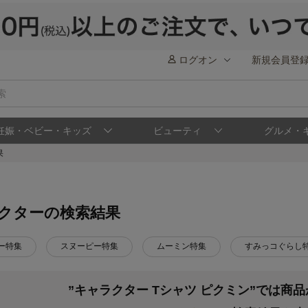
ログオン
新規会員登
妊娠・ベビー・キッズ
ビューティ
グルメ・
果
クターの検索結果
ー特集
スヌーピー特集
ムーミン特集
すみっコぐらし
”キャラクター Tシャツ ピクミン”では商