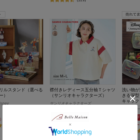
リルスタンド（選べる
襟付きレディース五分袖Ｔシャツ
洗い物が
ー）
（サンリオキャラクターズ）
きる深型
キャラク
sney
サンリオキャラクターズ
ディズニー/
10%OFF
15%OFF
¥2,691
）
（税込）
¥1,351～
(1)
(4)