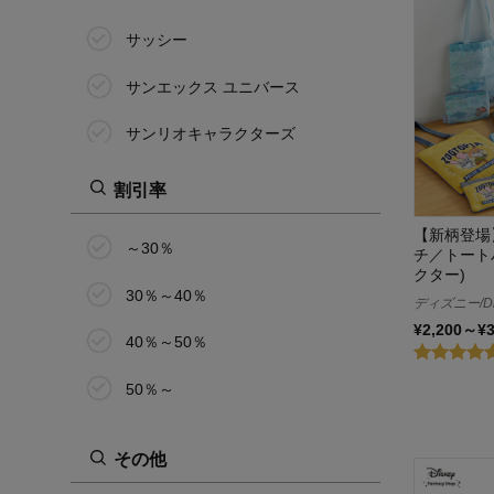
110cm
サッシー
120cm
サンエックス ユニバース
130cm
サンリオキャラクターズ
140cm
ジータ/GITA
割引率
150cm
シナぷしゅ
【新柄登場
160cm
～30％
チ／トート
ジャパンメディカル
クター)
170cm
30％～40％
ディズニー/Di
進撃の巨人
¥2,200～¥
シングル
40％～50％
スイマー/SWIMMER
セミダブル
50％～
ピーナッツ/PEANUTS
ダブル
その他
すみっコぐらし
15号(リング)