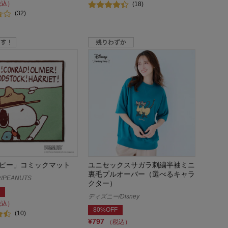
税込）
(18)
(32)
ピー」コミックマット
ユニセックスサガラ刺繍半袖ミニ
裏毛プルオーバー（選べるキャラ
PEANUTS
クター）
ディズニー/Disney
税込）
80%OFF
(10)
¥797
（税込）