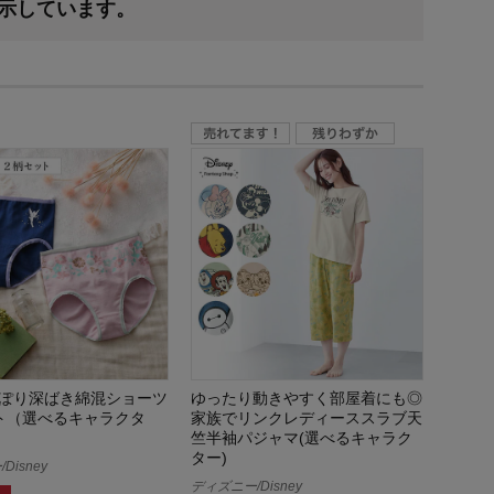
表示しています。
ぽり深ばき綿混ショーツ
ゆったり動きやすく部屋着にも◎
ト（選べるキャラクタ
家族でリンクレディーススラブ天
竺半袖パジャマ(選べるキャラク
ター)
Disney
ディズニー/Disney