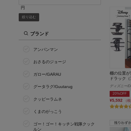
24.0cm
円
絞り込む
24.5cm
25.0cm
ブランド
50cm
アンパンマン
60cm
おさるのジョージ
70cm
棚の位置が
ガロー/GARAU
ドラック（
80cm
ディズニー/Di
グータラグ/Guutarug
20%OFF
90cm
クッピーラムネ
¥5,592
（税
95cm
くまのがっこう
100cm
ゴー！ゴー！キッチン戦隊クック
ルン