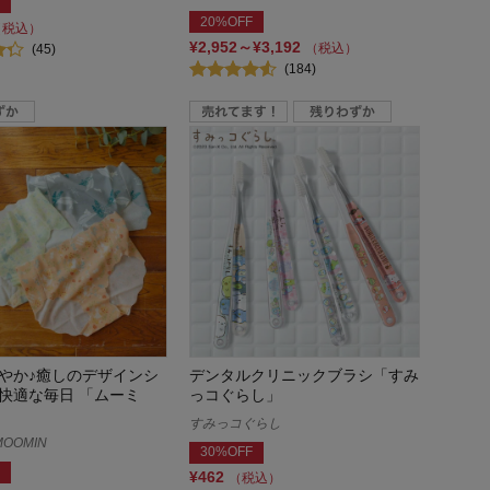
20%OFF
（税込）
¥2,952～¥3,192
（税込）
(45)
(184)
やか♪癒しのデザインシ
デンタルクリニックブラシ「すみ
快適な毎日 「ムーミ
っコぐらし」
すみっコぐらし
OOMIN
30%OFF
¥462
（税込）