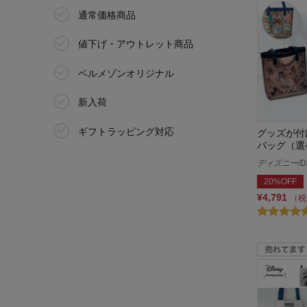
ソルビィ/Solby
16号(リング)
通常価格商品
竹久夢二
17号(リング)
値下げ・アウトレット商品
タワー/tower
18号(リング)
ベルメゾンオリジナル
ちいかわ
19号(リング)
新入荷
ちょこちょこ
ハーフ
ギフトラッピング対応
グッズが付
バッグ（選
ツモリ チサト キャリー/tsumori
その他
ディズニー/Di
chisato CARRY
20%OFF
ディズニー/Disney
¥4,791
（税
鉄道シリーズ
となりのトトロ
忍たま乱太郎