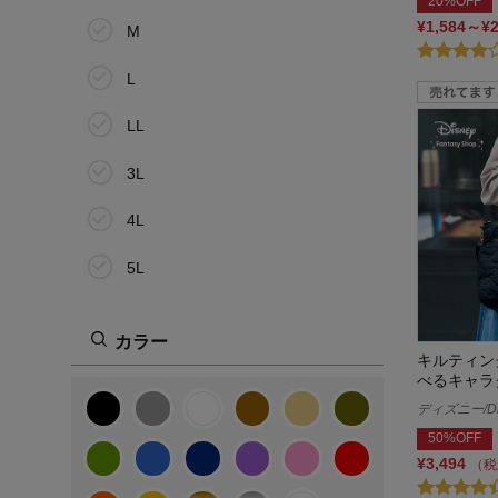
20%OFF
¥1,584～¥
M
L
LL
3L
4L
5L
6L
カラー
キルティン
7L
べるキャラ
13.0cm
ディズニー/Di
50%OFF
14.0cm
¥3,494
（税