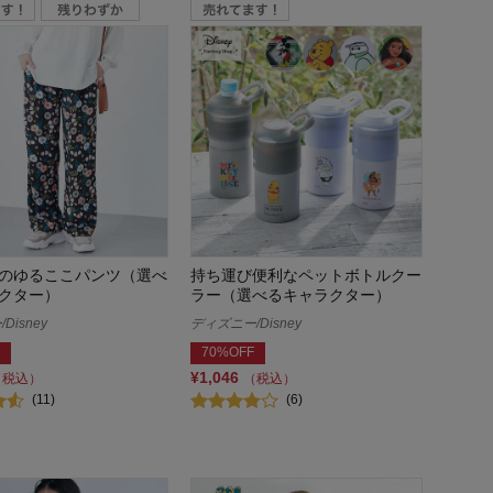
のゆるここパンツ（選べ
持ち運び便利なペットボトルクー
クター）
ラー（選べるキャラクター）
Disney
ディズニー/Disney
70%OFF
¥1,046
（税込）
（税込）
(11)
(6)