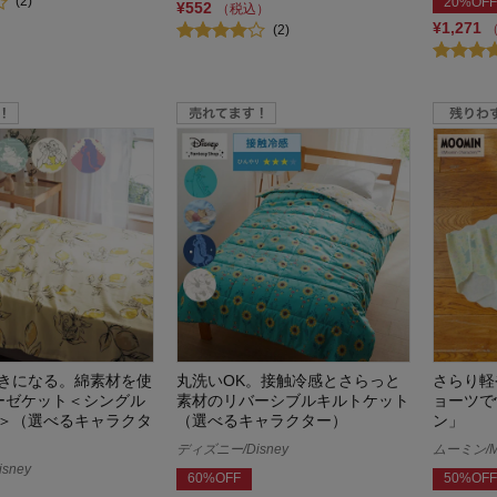
(2)
20%OFF
¥552
（税込）
¥1,271
(2)
きになる。綿素材を使
丸洗いOK。接触冷感とさらっと
さらり軽
ーゼケット＜シングル
素材のリバーシブルキルトケット
ョーツで
＞（選べるキャラクタ
（選べるキャラクター）
ン」
ディズニー/Disney
ムーミン/M
sney
60%OFF
50%OFF