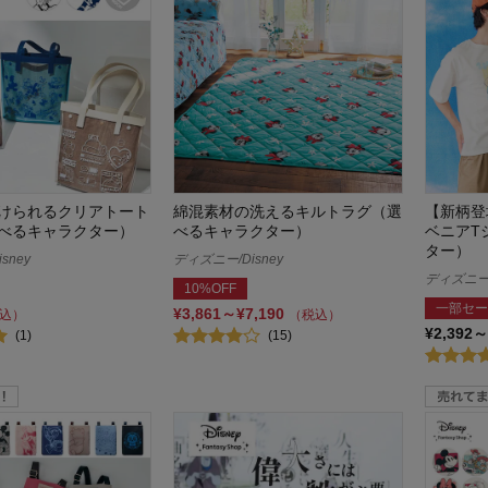
けられるクリアトート
綿混素材の洗えるキルトラグ（選
【新柄登
べるキャラクター）
べるキャラクター）
ベニアT
ター）
sney
ディズニー/Disney
ディズニー/
10%OFF
一部セー
¥3,861～¥7,190
込）
（税込）
¥2,392～
(1)
(15)