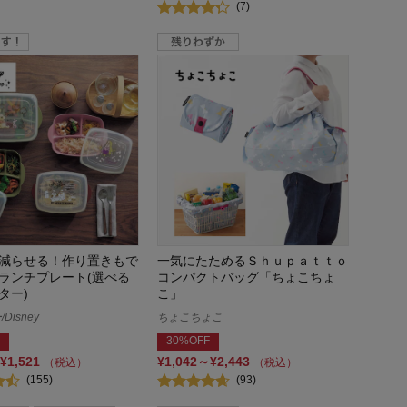
(7)
減らせる！作り置きもで
一気にたためるＳｈｕｐａｔｔｏ
ランチプレート(選べる
コンパクトバッグ「ちょこちょ
ター)
こ」
Disney
ちょこちょこ
30%OFF
¥1,521
¥1,042～¥2,443
（税込）
（税込）
(155)
(93)