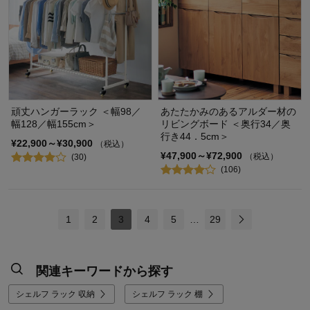
頑丈ハンガーラック ＜幅98／
あたたかみのあるアルダー材の
幅128／幅155cm＞
リビングボード ＜奥行34／奥
行き44．5cm＞
¥22,900～¥30,900
（税込）
¥47,900～¥72,900
（税込）
(30)
(106)
1
2
3
4
5
…
29
関連キーワードから探す
シェルフ ラック 収納
シェルフ ラック 棚