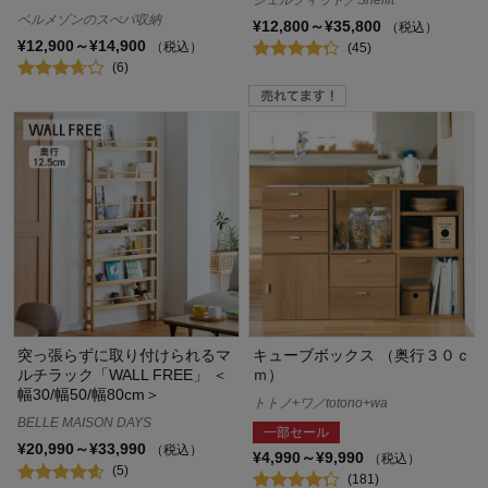
ベルメゾンのスぺパ収納
¥12,800～¥35,800
（税込）
¥12,900～¥14,900
（税込）
(45)
(6)
突っ張らずに取り付けられるマ
キューブボックス （奥行３０ｃ
ルチラック「WALL FREE」 ＜
ｍ）
幅30/幅50/幅80cm＞
トトノ+ワ／totono+wa
BELLE MAISON DAYS
一部セール
¥20,990～¥33,990
（税込）
¥4,990～¥9,990
（税込）
(5)
(181)