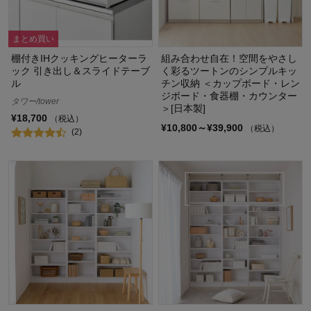
まとめ買い
棚付きIHクッキングヒーターラ
組み合わせ自在！空間をやさし
ック 引き出し＆スライドテーブ
く彩るツートンのシンプルキッ
ル
チン収納 ＜カップボード・レン
ジボード・食器棚・カウンター
タワー/tower
＞[日本製]
¥18,700
（税込）
¥10,800～¥39,900
（税込）
(2)