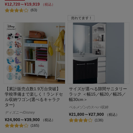
¥12,720～¥19,919
（税込）
(63)
【累計販売点数1.9万台突破】
サイズが選べる隙間サニタリー
学校準備まで楽しく！ランドセ
ラック ＜幅15／幅20／幅25／
ル収納ワゴン(選べるキャラク
幅30cm＞
ター)
ベルメゾンのスぺパ収納
ディズニー/Disney
¥21,800～¥27,900
（税込）
¥24,900～¥39,900
（税込）
(136)
(165)