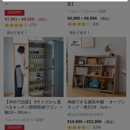
＞
題】
ベルメゾンのスぺパ収納
20%OFF
¥5,990～¥9,990
（税込）
¥7,991～¥9,520
（税込）
(15)
(77)
【SNSで話題】 8サイズから選
伸縮できる腰高本棚 ・オープン
べるキッチン隙間収納ワゴン ＜
ラック＜奥行29．5cm＞
幅10～30cm＞
BELLE MAISON DAYS
ベルメゾンのスぺパ収納
¥19,990～¥22,990
（税込）
(134)
20%OFF