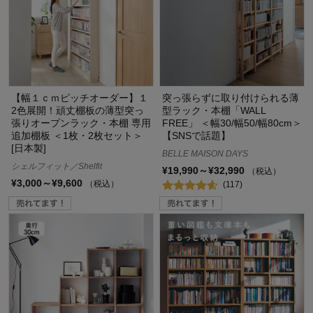
【幅１ｃｍピッチオーダー】１
突っ張らずに取り付けられる薄
2色展開！頑丈棚板の薄型突っ
型ラック・本棚「WALL
張りオープンラック・本棚 専用
FREE」 ＜幅30/幅50/幅80cm＞
追加棚板 ＜1枚・2枚セット＞
【SNSで話題】
[日本製]
BELLE MAISON DAYS
シェルフィット／Shelfit
¥19,990～¥32,990
（税込）
¥3,000～¥9,600
（税込）
(117)