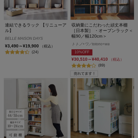
連結できるラック 【リニューア
収納量にこだわった頑丈本棚
ル】
［日本製］ ・オープンラック＜
幅90／幅120cm＞
BELLE MAISON DAYS
トトノ+ワ／totono+wa
¥3,490～¥19,900
（税込）
(24)
10%OFF
¥30,510～¥40,410
（税込）
(89)