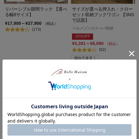
リバーシブル隙間ラック 【選べ
サイズが選べる押入れ・クロー
る幅8サイズ】
ゼット収納ブックワゴン 【SNS
で話題】
¥17,900～¥27,900
（税込）
ベルメゾンのスぺパ収納
(173)
10%OFF
¥5,391～¥8,090
（税込）
(52)
パイン材の折りたたみ式頑丈ハ
サイズが選べる押入れ・クロー
ンガーラック ＜幅70／幅90cm
ゼット収納ワゴン 【SNSで話