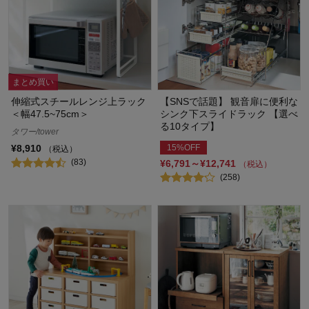
まとめ買い
伸縮式スチールレンジ上ラック
【SNSで話題】 観音扉に便利な
＜幅47.5~75cm＞
シンク下スライドラック 【選べ
る10タイプ】
タワー/tower
15%OFF
¥8,910
（税込）
(83)
¥6,791～¥12,741
（税込）
(258)