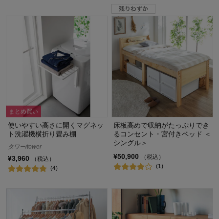
まとめ買い
使いやすい高さに開くマグネッ
床板高めで収納がたっぷりでき
ト洗濯機横折り畳み棚
るコンセント・宮付きベッド ＜
シングル＞
タワー/tower
¥50,900
（税込）
¥3,960
（税込）
(1)
(4)