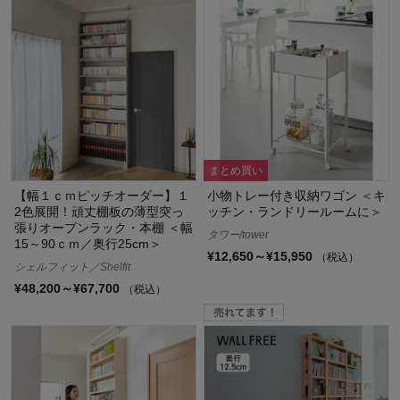
まとめ買い
【幅１ｃｍピッチオーダー】１
小物トレー付き収納ワゴン ＜キ
2色展開！頑丈棚板の薄型突っ
ッチン・ランドリールームに＞
張りオープンラック・本棚 ＜幅
タワー/tower
15～90ｃｍ／奥行25cm＞
¥12,650～¥15,950
（税込）
シェルフィット／Shelfit
¥48,200～¥67,700
（税込）