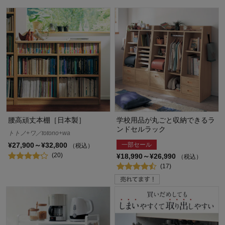
腰高頑丈本棚［日本製］
学校用品が丸ごと収納できるラ
ンドセルラック
トトノ+ワ／totono+wa
一部セール
¥27,900～¥32,800
（税込）
(20)
¥18,990～¥26,990
（税込）
(17)