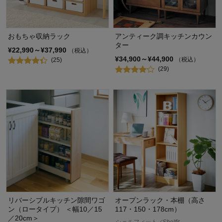
おもちゃ収納ラック
アンティーク調キッチンカウン
ター
¥22,990～¥37,990
（税込）
¥34,900～¥44,900
（税込）
(25)
(29)
リバーシブルキッチン隙間ワゴ
オープンラック・本棚（高さ
ン（ロータイプ） ＜幅10／15
117・150・178cm）
／20cm＞
シェルフィット／Shelfit