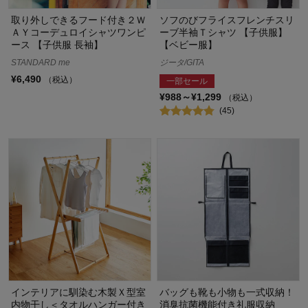
取り外しできるフード付き２Ｗ
ソフのびフライスフレンチスリ
ＡＹコーデュロイシャツワンピ
ーブ半袖Ｔシャツ 【子供服】
ース 【子供服 長袖】
【ベビー服】
STANDARD me
ジータ/GITA
¥6,490
（税込）
一部セール
¥988～¥1,299
（税込）
(45)
インテリアに馴染む木製Ｘ型室
バッグも靴も小物も一式収納！
内物干し＜タオルハンガー付き
消臭抗菌機能付き礼服収納