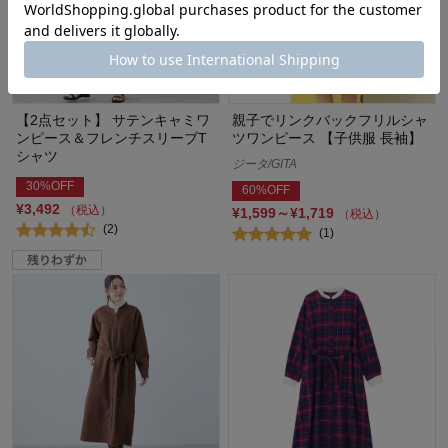
【2点セット】 サテンキャミワ
親子でリンクバックフリルシャ
ンピース＆フレンチスリーブT
ツワンピース 【子供服 長袖】
シャツ
ジータ/GITA
30%OFF
60%OFF
¥3,492
（税込）
¥1,599～¥1,719
（税込）
(2)
(1)