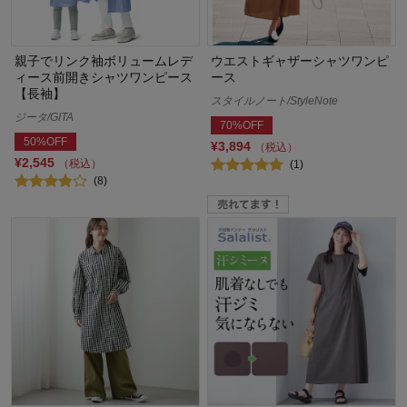
親子でリンク袖ボリュームレデ
ウエストギャザーシャツワンピ
ィース前開きシャツワンピース
ース
【長袖】
スタイルノート/StyleNote
ジータ/GITA
70%OFF
50%OFF
¥3,894
（税込）
¥2,545
（税込）
(1)
(8)