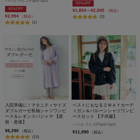
パペル ラピス/Papel lapiz
50%OFF
40%OFF
¥1,854～¥2,005
（税込）
¥2,994
（税込）
(3)
(1)
入院準備に！マタニティサイズ
ベストにもなる２ＷＡＹカーデ
ダブルガーゼ長袖シャツワンピ
ィガン＆バルーンシャツワンピ
ース＆レギンスパジャマ 【産
ースセット 【子供服】
前・産後】
パペル ラピス/Papel lapiz
¥6,290
（税込）
¥11,990
（税込）
(15)