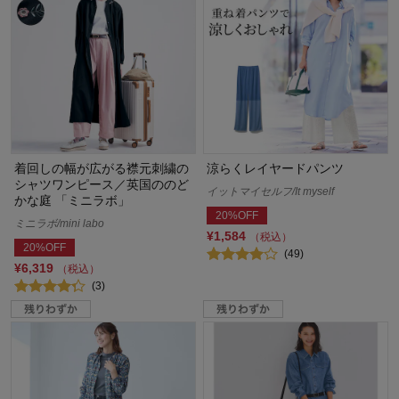
着回しの幅が広がる襟元刺繍の
涼らくレイヤードパンツ
シャツワンピース／英国ののど
イットマイセルフ/It myself
かな庭 「ミニラボ」
20%OFF
ミニラボ/mini labo
¥1,584
（税込）
20%OFF
(49)
¥6,319
（税込）
(3)