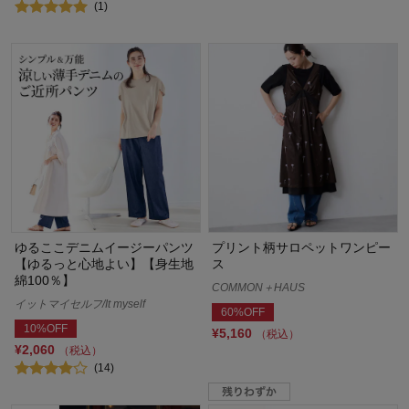
(1)
ゆるここデニムイージーパンツ
プリント柄サロペットワンピー
【ゆるっと心地よい】【身生地
ス
綿100％】
COMMON＋HAUS
イットマイセルフ/It myself
60%OFF
10%OFF
¥5,160
（税込）
¥2,060
（税込）
(14)