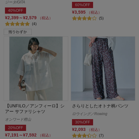
ジータ/GITA
60%OFF
40%OFF
¥3,595
（税込）
¥2,399～¥2,579
（税込）
(5)
(4)
【UNFILO／アンフィーロ】シ
さらりとしたオトナ柄パンツ
アー サファリシャツ
ロウイング／Rowing
オンワード樫山
30%OFF
20%OFF
¥2,093
（税込）
¥7,191～¥7,592
（税込）
(7)