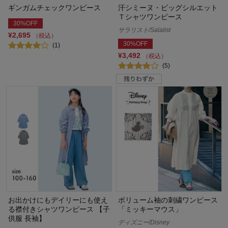
ギンガムチェックワンピース
汗シミーヌ・ビッグシルエット
Ｔシャツワンピース
30%OFF
サラリスト/Salalist
¥2,695
（税込）
30%OFF
(1)
¥3,492
（税込）
(5)
お出かけにもデイリーにも使え
ボリューム袖の刺繍ワンピース
る襟付きシャツワンピース 【子
「ミッキーマウス」
供服 長袖】
ディズニー/Disney