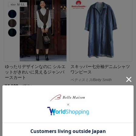
ゆったりデザインなのに シルエ
スキッパー七分袖デニムシャツ
ットがきれいに見えるジャンパ
ワンピース
ースカート
ベティスミス/Betty Smith
¥4,180
（税込）
¥14,300
（税込）
(6)