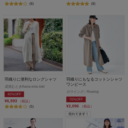
(8)
(9)
羽織りに便利なロングシャツ
羽織りにもなるコットンシャツ
ワンピース
花笑むとき/hana emu toki
ロウイング／Rowing
40%OFF
70%OFF
¥6,593
（税込）
¥2,096
（税込）
(5)