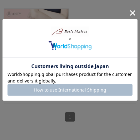
美PANTYお腹押さえショーツ
ルシアン/LECIEN
¥1,320
（税込）
1