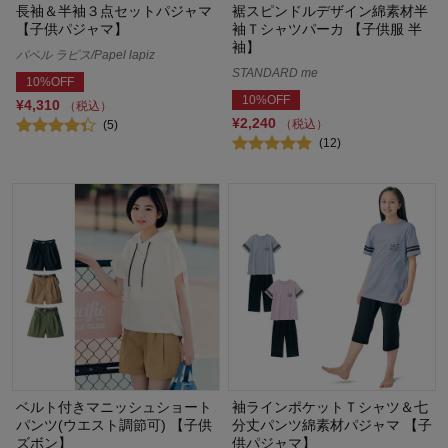
長袖＆半袖３点セットパジャマ
裾スピンドルデザイン綿素材半
【子供パジャマ】
袖Ｔシャツパーカ 【子供服 半
袖】
パペル ラピス/Papel lapiz
STANDARD me
10%OFF
10%OFF
¥4,310
（税込）
¥2,240
（税込）
(5)
(12)
ベルト付きマニッシュショート
袖ラインポケットＴシャツ＆七
パンツ(ウエスト調節可) 【子供
分丈パンツ綿素材パジャマ 【子
ズボン】
供パジャマ】