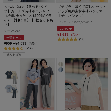
＜ベルポロ＞【選べる4タイ
プチプラ！薄くて涼しいセット
プ】ガールズ長袖ポロシャツ
アップ風綿素材半袖パジャマ
（標準/ゆったり×綿100%/ドラ
【子供パジャマ】
イ） 【制服 白】【3枚セットあ
パペル ラピス/Papel lapiz
り】
10%OFF
ジータ/GITA
¥1,619
（税込）
一部セール
(12)
¥959～¥4,599
（税込）
(219)