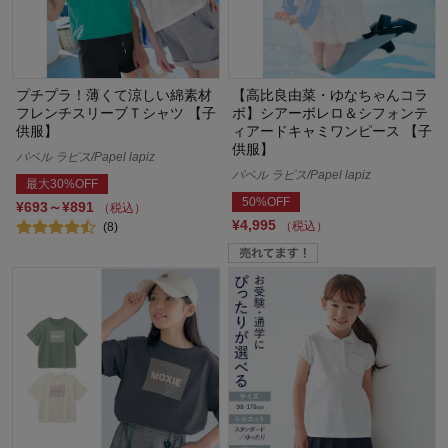
プチプラ！薄くて涼しい綿素材
【高比良由菜・ゆなちゃんコラ
フレンチスリーブＴシャツ 【子
ボ】シアーボレロ＆シフォンテ
供服】
ィアードキャミワンピース 【子
供服】
パペル ラピス/Papel lapiz
パペル ラピス/Papel lapiz
最大30%OFF
50%OFF
¥693～¥891
（税込）
¥4,995
（税込）
(8)