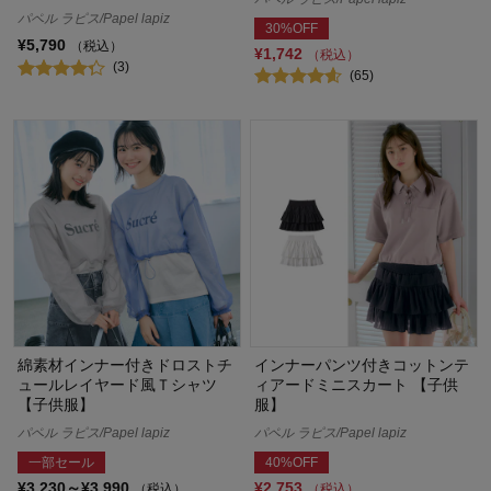
パペル ラピス/Papel lapiz
30%OFF
¥5,790
（税込）
¥1,742
（税込）
(3)
(65)
綿素材インナー付きドロストチ
インナーパンツ付きコットンテ
ュールレイヤード風Ｔシャツ
ィアードミニスカート 【子供
【子供服】
服】
パペル ラピス/Papel lapiz
パペル ラピス/Papel lapiz
一部セール
40%OFF
¥3,230～¥3,990
¥2,753
（税込）
（税込）