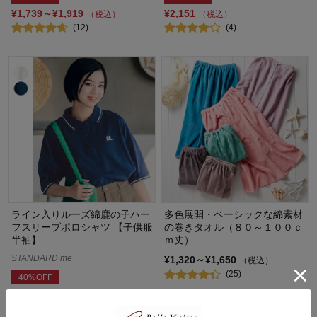
¥1,739～¥1,919
¥2,151
（税込）
（税込）
(12)
(4)
ライン入りルーズ綿鹿の子ハー
多色展開・ベーシックな綿素材
フスリーブポロシャツ 【子供服
の巻きタオル（８０～１００ｃ
半袖】
ｍ丈）
STANDARD me
¥1,320～¥1,650
（税込）
(25)
40%OFF
¥1,674
（税込）
(6)