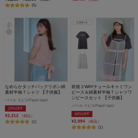
(5)
なめらかタッチバックリボン綿
前後２WAYチュールキャミワン
素材半袖Ｔシャツ 【子供服】
ピース＆綿素材半袖Ｔシャツワ
ンピースセット 【子供服】
パペル ラピス/Papel lapiz
パペル ラピス/Papel lapiz
20%OFF
40%OFF
¥2,312
（税込）
¥2,994
（税込）
(1)
(1)