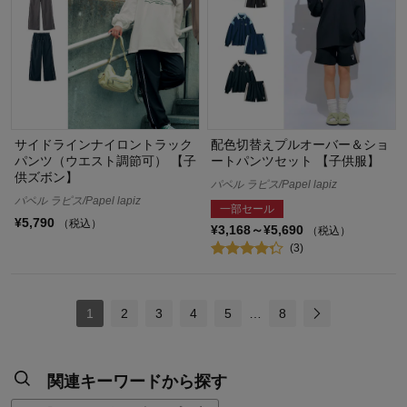
サイドラインナイロントラック
配色切替えプルオーバー＆ショ
パンツ（ウエスト調節可） 【子
ートパンツセット 【子供服】
供ズボン】
パペル ラピス/Papel lapiz
パペル ラピス/Papel lapiz
一部セール
¥5,790
（税込）
¥3,168～¥5,690
（税込）
(3)
1
2
3
4
5
…
8
関連キーワードから探す