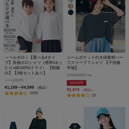
＜ベルポロ＞【選べる4タイ
シームポケット付き綿素材ハー
プ】長袖ポロシャツ（標準/ゆっ
フスリーブＴシャツ 【子供服
たり×綿100%/ドライ） 【制服
半袖】
白】【3枚セットあり】
STANDARD me
ジータ/GITA
30%OFF
¥1,199～¥4,599
（税込）
¥1,673
（税込）
(326)
(3)