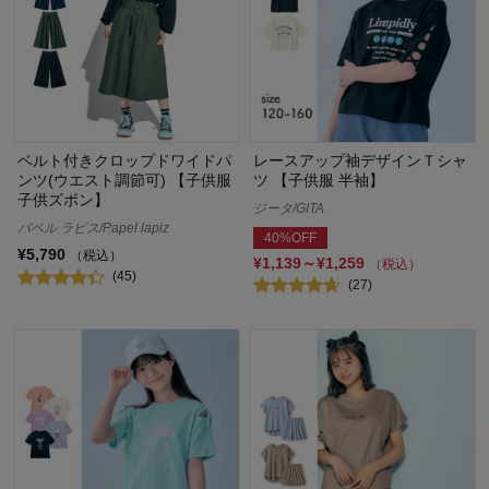
ベルト付きクロップドワイドパ
レースアップ袖デザインＴシャ
ンツ(ウエスト調節可) 【子供服
ツ 【子供服 半袖】
子供ズボン】
ジータ/GITA
パペル ラピス/Papel lapiz
40%OFF
¥5,790
（税込）
¥1,139～¥1,259
（税込）
(45)
(27)