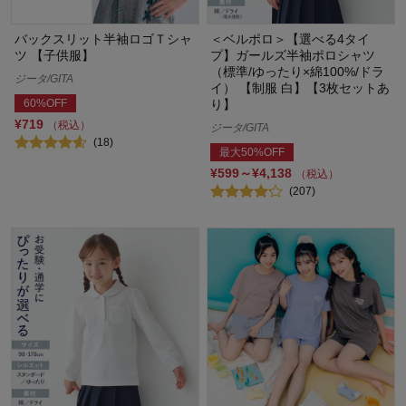
バックスリット半袖ロゴＴシャ
＜ベルポロ＞【選べる4タイ
ツ 【子供服】
プ】ガールズ半袖ポロシャツ
（標準/ゆったり×綿100%/ドラ
ジータ/GITA
イ） 【制服 白】【3枚セットあ
60%OFF
り】
¥719
（税込）
ジータ/GITA
(18)
最大50%OFF
¥599～¥4,138
（税込）
(207)