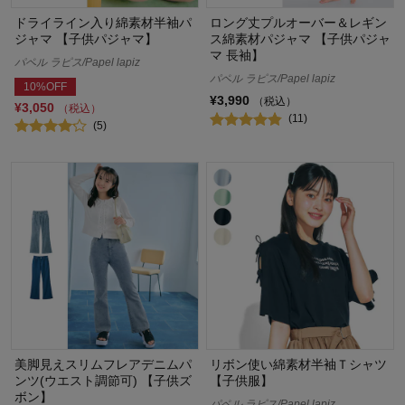
ドライライン入り綿素材半袖パ
ロング丈プルオーバー＆レギン
ジャマ 【子供パジャマ】
ス綿素材パジャマ 【子供パジャ
マ 長袖】
パペル ラピス/Papel lapiz
パペル ラピス/Papel lapiz
10%OFF
¥3,990
（税込）
¥3,050
（税込）
(11)
(5)
美脚見えスリムフレアデニムパ
リボン使い綿素材半袖Ｔシャツ
ンツ(ウエスト調節可) 【子供ズ
【子供服】
ボン】
パペル ラピス/Papel lapiz