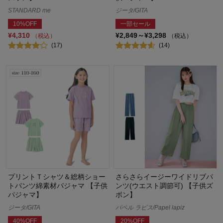
STANDARD me
ジータ/GITA
10%OFF
一部セール
¥4,310
¥2,849～¥3,298
（税込）
（税込）
(17)
(14)
プリントＴシャツ＆総柄ショー
さらさらイージーワイドリブパ
トパンツ綿素材パジャマ 【子供
ンツ(ウエスト調節可) 【子供ズ
パジャマ】
ボン】
ジータ/GITA
パペル ラピス/Papel lapiz
40%OFF
20%OFF