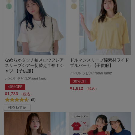
なめらかタッチ袖メロウフレア
ドルマンスリーブ綿素材ワイド
スリーブシアー切替え半袖Ｔシ
プルパーカ 【子供服】
ャツ 【子供服】
パペル ラピス/Papel lapiz
パペル ラピス/Papel lapiz
30%OFF
40%OFF
¥1,812
（税込）
¥1,733
（税込）
(5)