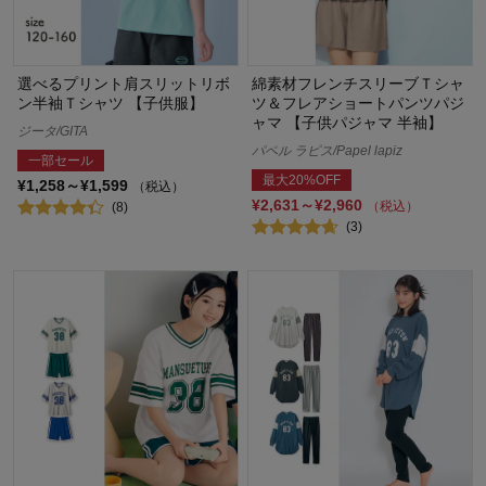
選べるプリント肩スリットリボ
綿素材フレンチスリーブＴシャ
ン半袖Ｔシャツ 【子供服】
ツ＆フレアショートパンツパジ
ャマ 【子供パジャマ 半袖】
ジータ/GITA
パペル ラピス/Papel lapiz
一部セール
最大20%OFF
¥1,258～¥1,599
（税込）
¥2,631～¥2,960
（税込）
(8)
(3)