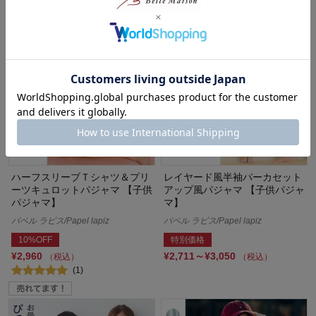
ハーフスリーブＴシャツ＆プリ
レイヤード風半袖パーカセット
ーツキュロットパジャマ 【子供
アップ風パジャマ 【子供パジャ
パジャマ】
マ】
パペル ラピス/Papel lapiz
パペル ラピス/Papel lapiz
10%OFF
特別価格
¥2,960
¥2,711～¥3,050
（税込）
（税込）
(1)