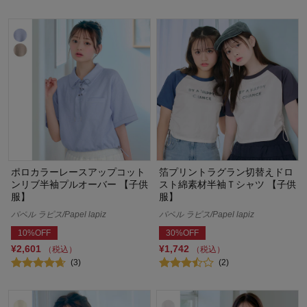
ポロカラーレースアップコット
箔プリントラグラン切替えドロ
ンリブ半袖プルオーバー 【子供
スト綿素材半袖Ｔシャツ 【子供
服】
服】
パペル ラピス/Papel lapiz
パペル ラピス/Papel lapiz
10%OFF
30%OFF
¥2,601
¥1,742
（税込）
（税込）
(3)
(2)