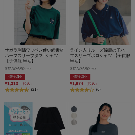
サガラ刺繍ワッペン使い綿素材
ライン入りルーズ綿鹿の子ハー
ハーフスリーブタフTシャツ
フスリーブポロシャツ 【子供服
【子供服 半袖】
半袖】
STANDARD me
STANDARD me
40%OFF
40%OFF
¥1,313
¥1,674
（税込）
（税込）
(21)
(6)