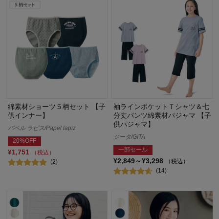
綿素材ショーツ５柄セット 【子
袖ラインポケットＴシャツ＆七
供インナー】
分丈パンツ綿素材パジャマ 【子
供パジャマ】
パペル ラピス/Papel lapiz
ジータ/GITA
20%OFF
一部セール
¥1,751
（税込）
¥2,849～¥3,298
（税込）
(2)
(14)