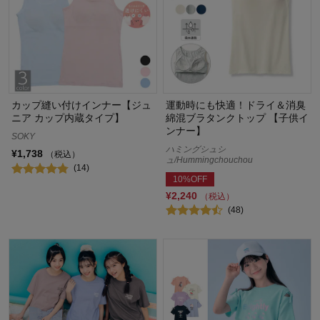
カップ縫い付けインナー【ジュ
運動時にも快適！ドライ＆消臭
ニア カップ内蔵タイプ】
綿混ブラタンクトップ 【子供イ
ンナー】
SOKY
ハミングシュシ
¥1,738
（税込）
ュ/Hummingchouchou
(14)
10%OFF
¥2,240
（税込）
(48)