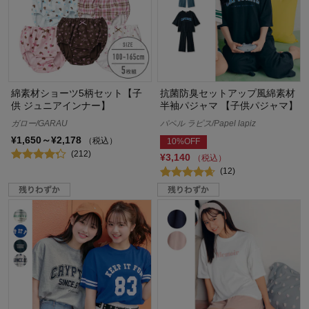
綿素材ショーツ5柄セット【子
抗菌防臭セットアップ風綿素材
供 ジュニアインナー】
半袖パジャマ 【子供パジャマ】
ガロー/GARAU
パペル ラピス/Papel lapiz
¥1,650～¥2,178
（税込）
10%OFF
(212)
¥3,140
（税込）
(12)