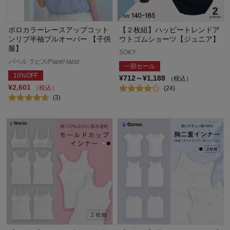
ポロカラーレースアップコット
【２枚組】ハッピートレンドア
ンリブ半袖プルオーバー 【子供
ウトゴムショーツ【ジュニア】
服】
SOKY
パペル ラピス/Papel lapiz
一部セール
10%OFF
¥712～¥1,188
（税込）
¥2,601
（税込）
(24)
(3)