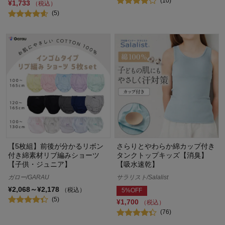
(10)
¥1,733
（税込）
(5)
【5枚組】前後が分かるリボン
さらりとやわらか綿カップ付き
付き綿素材リブ編みショーツ
タンクトップキッズ【消臭】
【子供・ジュニア】
【吸水速乾】
ガロー/GARAU
サラリスト/Salalist
¥2,068～¥2,178
（税込）
5%OFF
(5)
¥1,700
（税込）
(76)