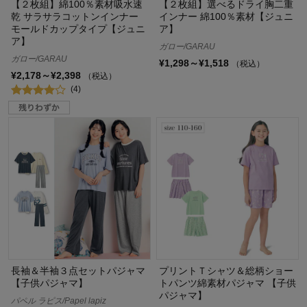
【２枚組】綿100％素材吸水速
【２枚組】選べるドライ胸二重
乾 サラサラコットンインナー
インナー 綿100％素材【ジュニ
モールドカップタイプ【ジュニ
ア】
ア】
ガロー/GARAU
ガロー/GARAU
¥1,298～¥1,518
（税込）
¥2,178～¥2,398
（税込）
(4)
長袖＆半袖３点セットパジャマ
プリントＴシャツ＆総柄ショー
【子供パジャマ】
トパンツ綿素材パジャマ 【子供
パジャマ】
パペル ラピス/Papel lapiz