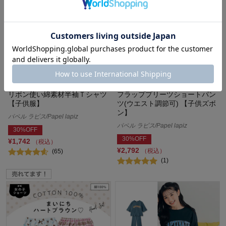
リボン使い綿素材半袖Ｔシャツ
フラッププリーツショートパン
【子供服】
ツ(ウエスト調節可) 【子供ズボ
ン】
パペル ラピス/Papel lapiz
パペル ラピス/Papel lapiz
30%OFF
30%OFF
¥1,742
（税込）
¥2,792
（税込）
(65)
(1)