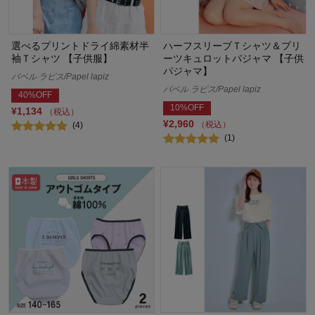
選べるプリントドライ綿素材半
ハーフスリーブＴシャツ＆プリ
袖Ｔシャツ 【子供服】
ーツキュロットパジャマ 【子供
パジャマ】
パペル ラピス/Papel lapiz
パペル ラピス/Papel lapiz
40%OFF
10%OFF
¥1,134
（税込）
¥2,960
（税込）
(4)
(1)