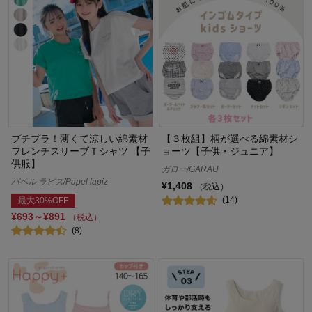
プチプラ！薄くて涼しい綿素材
【３枚組】柄が選べる綿素材シ
フレンチスリーブＴシャツ 【子
ョーツ【子供・ジュニア】
供服】
ガロー/GARAU
パペル ラピス/Papel lapiz
¥1,408
（税込）
(14)
最大30%OFF
¥693～¥891
（税込）
(8)