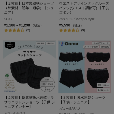
【２枚組】日本製総柄ショーツ
ウエストデザインタックルーズ
（綿素材・通年・通学）【ジュ
パンツ(ウエスト調節可) 【子供
ニア】
ズボン】
SOKY
パペル ラピス/Papel lapiz
¥1,188～¥1,298
¥5,590
（税込）
（税込）
(2)
(9)
【２枚組】綿素材吸水速乾サラ
【３枚組】吸水速乾ショーツ
サラコットンショーツ【子供 ジ
【子供・ジュニア】
ュニアインナー】
ガロー/GARAU
ガロー/GARAU