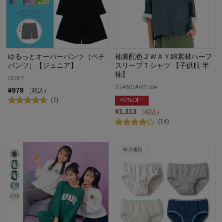
ゆるっとオーバーパンツ（ペチ
袖裏配色２ＷＡＹ綿素材ハーフ
パンツ）【ジュニア】
スリーブＴシャツ 【子供服 半
袖】
SOKY
STANDARD me
¥979
（税込）
(7)
40%OFF
¥1,313
（税込）
(14)