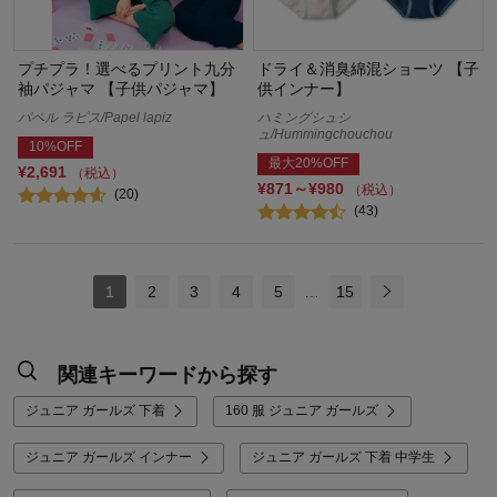
プチプラ！選べるプリント九分
ドライ＆消臭綿混ショーツ 【子
袖パジャマ 【子供パジャマ】
供インナー】
パペル ラピス/Papel lapiz
ハミングシュシ
ュ/Hummingchouchou
10%OFF
最大20%OFF
¥2,691
（税込）
¥871～¥980
（税込）
(20)
(43)
1
2
3
4
5
…
15
関連キーワードから探す
ジュニア ガールズ 下着
160 服 ジュニア ガールズ
ジュニア ガールズ インナー
ジュニア ガールズ 下着 中学生