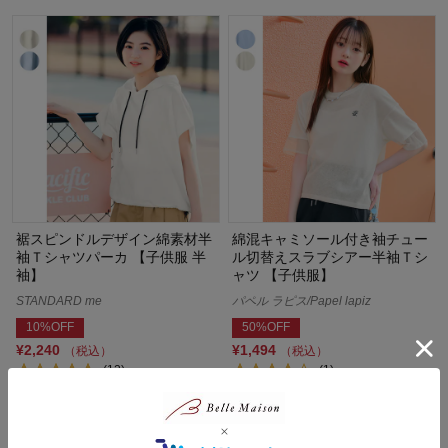
裾スピンドルデザイン綿素材半
綿混キャミソール付き袖チュー
袖Ｔシャツパーカ 【子供服 半
ル切替えスラブシアー半袖Ｔシ
袖】
ャツ 【子供服】
STANDARD me
パペル ラピス/Papel lapiz
10%OFF
50%OFF
¥2,240
¥1,494
（税込）
（税込）
(12)
(1)