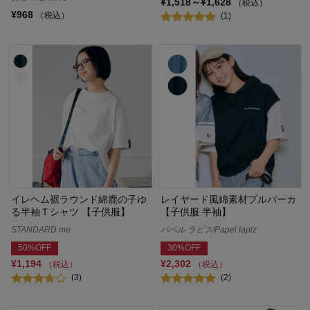
¥1,518～¥1,628
（税込）
¥968
（税込）
(1)
イレヘム裾ラウンド綿鹿の子ゆ
レイヤード風綿素材プルパーカ
る半袖Ｔシャツ 【子供服】
【子供服 半袖】
STANDARD me
パペル ラピス/Papel lapiz
50%OFF
30%OFF
¥1,194
¥2,302
（税込）
（税込）
(3)
(2)