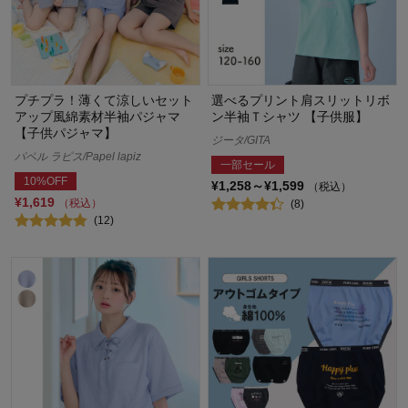
プチプラ！薄くて涼しいセット
選べるプリント肩スリットリボ
アップ風綿素材半袖パジャマ
ン半袖Ｔシャツ 【子供服】
【子供パジャマ】
ジータ/GITA
パペル ラピス/Papel lapiz
一部セール
10%OFF
¥1,258～¥1,599
（税込）
¥1,619
（税込）
(8)
(12)