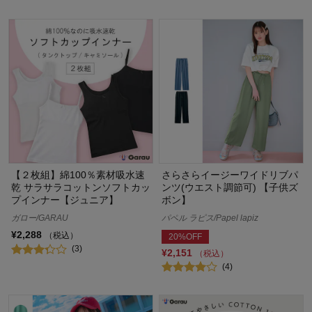
【２枚組】綿100％素材吸水速
さらさらイージーワイドリブパ
乾 サラサラコットンソフトカッ
ンツ(ウエスト調節可) 【子供ズ
プインナー【ジュニア】
ボン】
ガロー/GARAU
パペル ラピス/Papel lapiz
¥2,288
（税込）
20%OFF
(3)
¥2,151
（税込）
(4)