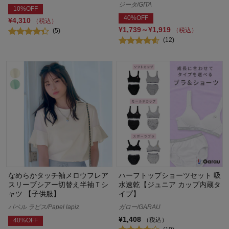
ジータ/GITA
10%OFF
40%OFF
¥4,310
（税込）
¥1,739～¥1,919
（税込）
(5)
(12)
なめらかタッチ袖メロウフレア
ハーフトップショーツセット 吸
スリーブシアー切替え半袖Ｔシ
水速乾【ジュニア カップ内蔵タ
ャツ 【子供服】
イプ】
パペル ラピス/Papel lapiz
ガロー/GARAU
¥1,408
（税込）
40%OFF