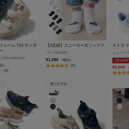
ォーム 710 サンダ
【3足組】スニーカー丈ソックス
４１３ 
ー
プーマ/PUMA
ニューバラン
New Balance
¥1,290
（税込）
20%OFF
込）
(5)
¥5,544
(3)