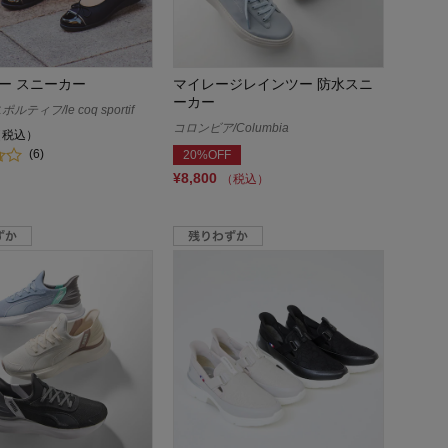
ー スニーカー
マイレージレインツー 防水スニ
ーカー
ティフ/le coq sportif
コロンビア/Columbia
（税込）
(6)
20%OFF
¥8,800
（税込）