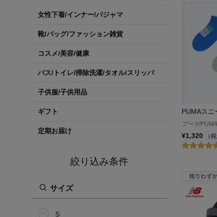
女性下着/インナー/パジャマ
靴/バッグ/ファッション雑貨
コスメ/美容/健康
バス/トイレ/掃除洗濯/タオル/スリッパ
子供服/子供用品
PUMAス
ギフト
プーマ/PUM
定期お届け
¥1,320
（税
絞り込み条件
サイズ
S