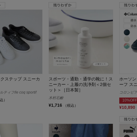
ネクステップ スニーカ
スポーツ・通勤・通学の靴に！ス
ホーソン
ニーカー・上履の洗浄剤＜2個セ
ーフ ス
ット＞［日本製］
フ/le coq sportif
コロンビア/C
木村石鹸
込）
10%OFF
¥1,716
（税込）
¥10,890