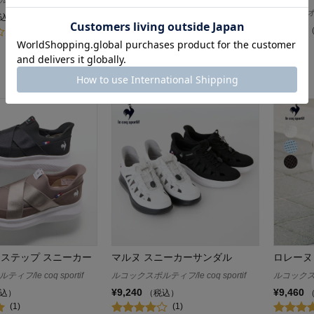
フ/le coq sportif
ニューバランス/New Balance
チャンピオン
込）
10%OFF
¥5,390
(2)
¥7,821
（税込）
(12)
クステップ スニーカー
マルヌ スニーカーサンダル
ロレーヌ
フ/le coq sportif
ルコックスポルティフ/le coq sportif
ルコックスポル
¥9,240
¥9,460
込）
（税込）
(1)
(1)