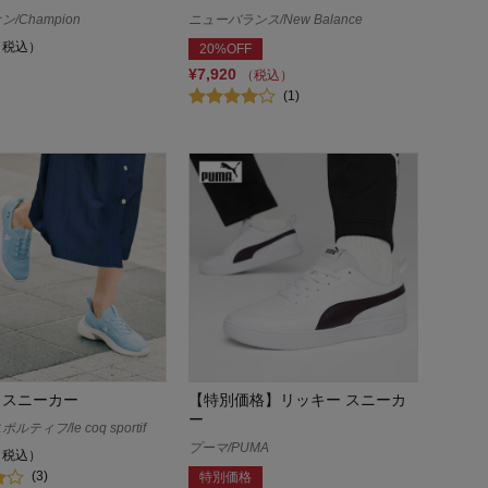
/Champion
ニューバランス/New Balance
（税込）
20%OFF
¥7,920
（税込）
(1)
 スニーカー
【特別価格】リッキー スニーカ
ー
ティフ/le coq sportif
プーマ/PUMA
（税込）
(3)
特別価格