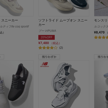
Ｉ スニーカー
ソフトライド ムーブオン スニー
モンスリ
カー
フ/le coq sportif
ルコックスポル
プーマ/PUMA
¥8,470
込）
20%OFF
¥7,480
（税込）
(2)