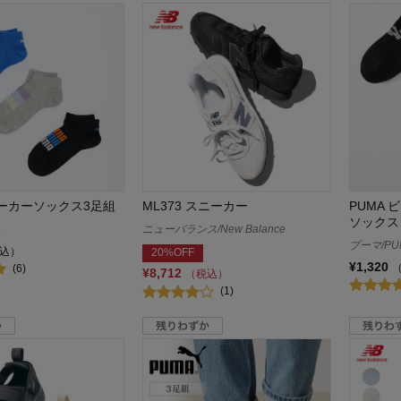
ニーカーソックス3足組
ML373 スニーカー
PUMA
ソックス
A
ニューバランス/New Balance
プーマ/PU
込）
20%OFF
¥1,320
(6)
¥8,712
（税込）
(1)