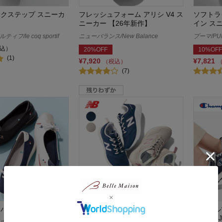
ネクステップ スニーカ
フレッシュフォーム アリシ V4 ス
ソフトラ
ニーカー 【26年新作】
イン ス
フ/le coq sportif
ニューバランス/New Balance
プーマ/PU
込）
20%OFF
10%OFF
(1)
¥7,920
¥7,821
（税込）
(7)
 バレエスニーカー
サンファーＶ２スニーカー
シンプル
（２E）J