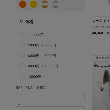
22.5cm
23.0cm
ローヌ Ｓ
価格
23.5cm
ルコックスポルティ
¥9,350
（税
24.0cm
～ 2000円
24.5cm
2000円 ～ 6000円
25.0cm
6000円 ～ 8000円
19号(リング)
8000円 ～ 10000円
その他
10000円 ～
価格（税込）を指定
～