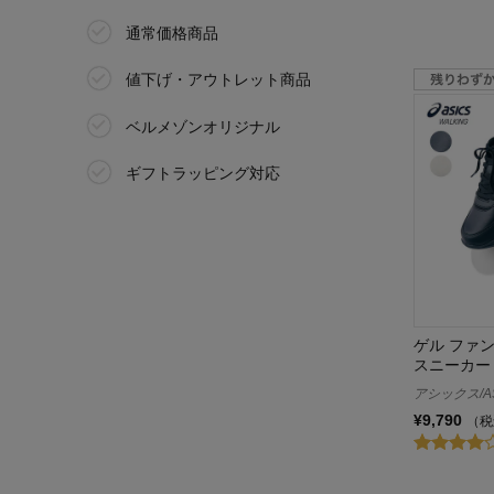
ミズノ
通常価格商品
ムーミン/MOOMIN
値下げ・アウトレット商品
ムーンスター/MoonStar
ベルメゾンオリジナル
名探偵コナン
ギフトラッピング対応
ルコックスポルティフ/le coq
sportif
わたしの足腰ラボ365
ゲル ファ
スニーカー
アシックス/AS
¥9,790
（税