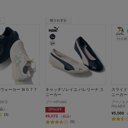
ンウォーカー Ｗ０７７
キャッチソレイユ バレリーナ ス
スライド
ニーカー
ニーカー
ICS
プーマ/PUMA
アーノルド
PALMER
込）
20%OFF
¥5,500
(3)
¥6,072
（税込）
(5)