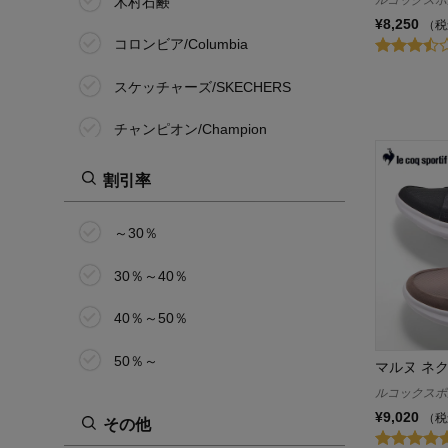
ルコックスポルティ
木村石鹸
¥8,250
（税
コロンビア/Columbia
スケッチャーズ/SKECHERS
チャンピオン/Champion
ニューバランス/New Balance
割引率
ハッシュドコーデ/Hashed Coorde
～30％
ビースピックス/bspix
30％～40％
冷えとり日和365
40％～50％
フィラ/FILA
50％～
マルヌ ネ
プーマ/PUMA
ルコックスポルティ
¥9,020
（税
その他
ポレ／PALLE