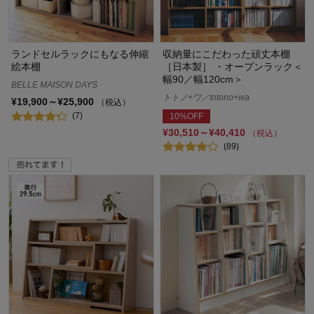
ランドセルラックにもなる伸縮
収納量にこだわった頑丈本棚
絵本棚
［日本製］ ・オープンラック＜
幅90／幅120cm＞
BELLE MAISON DAYS
トトノ+ワ／totono+wa
¥19,900～¥25,900
（税込）
(7)
10%OFF
¥30,510～¥40,410
（税込）
(89)