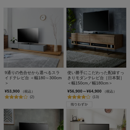
9通りの色合せから選べるスラ
使い勝手にこだわった配線すっ
イドテレビ台 ＜幅180～300cm
きりモダンテレビ台［日本製］
＞
＜幅150cm／幅180cm＞
¥53,900
¥56,900～¥64,900
（税込）
（税込）
(2)
(13)