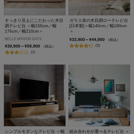
すっきり見えにこだわった木目
ガラス扉の木目調ローテレビ台
調テレビ台 ＜幅150cm／幅
[日本製]＜幅140cm／幅180cm
176cm／幅210cm＞
＞
BELLE MAISON DAYS
¥33,900～¥44,900
（税込）
(3)
¥39,900～¥59,900
（税込）
(1)
シンプルモダンなテレビ台 ＜幅
組み合わせが選べるテレビ台 ＜