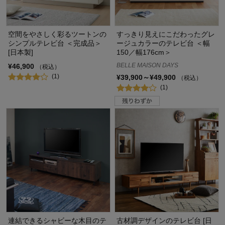
空間をやさしく彩るツートンの
すっきり見えにこだわったグレ
シンプルテレビ台 ＜完成品＞
ージュカラーのテレビ台 ＜幅
[日本製]
150／幅176cm＞
BELLE MAISON DAYS
¥46,900
（税込）
(1)
¥39,900～¥49,900
（税込）
(1)
連結できるシャビーな木目のテ
古材調デザインのテレビ台 [日