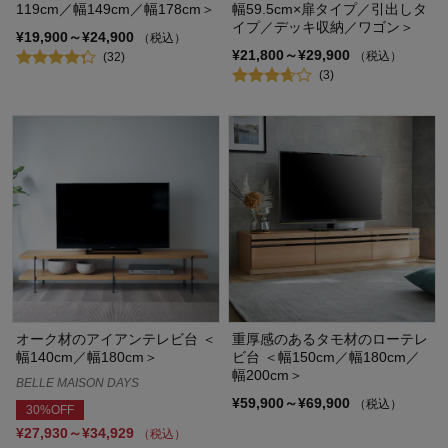
119cm／幅149cm／幅178cm＞
幅59.5cm×扉タイプ／引出しタ
イプ／デッキ収納／ワゴン＞
¥19,900～¥24,900
（税込）
¥21,800～¥29,900
（税込）
(32)
(3)
オーク材のアイアンテレビ台 ＜
重厚感のあるタモ材のローテレ
幅140cm／幅180cm＞
ビ台 ＜幅150cm／幅180cm／
幅200cm＞
BELLE MAISON DAYS
¥59,900～¥69,900
（税込）
30%OFF
¥27,930～¥34,929
（税込）