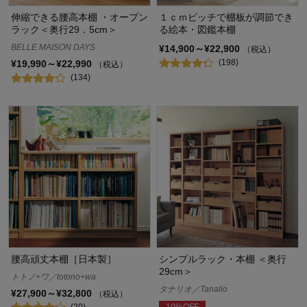
伸縮できる腰高本棚 ・オープン
１ｃｍピッチで棚板が調節でき
ラック＜奥行29．5cm＞
る絵本・図鑑本棚
BELLE MAISON DAYS
¥14,900～¥22,900
（税込）
(198)
¥19,990～¥22,990
（税込）
(134)
腰高頑丈本棚［日本製］
シンプルラック・本棚 ＜奥行
29cm＞
トトノ+ワ／totono+wa
タナリオ／Tanalio
¥27,900～¥32,800
（税込）
(20)