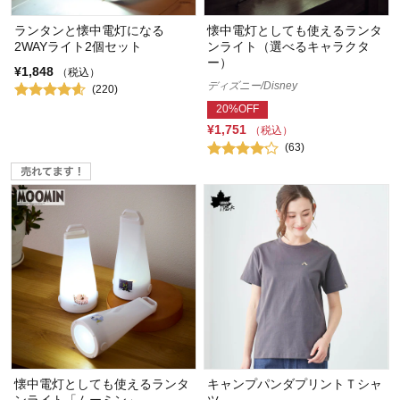
ランタンと懐中電灯になる
懐中電灯としても使えるランタ
2WAYライト2個セット
ンライト（選べるキャラクタ
ー）
¥1,848
（税込）
ディズニー/Disney
(220)
20%OFF
¥1,751
（税込）
(63)
懐中電灯としても使えるランタ
キャンプパンダプリントＴシャ
ンライト「ムーミン」
ツ