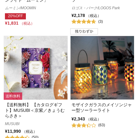
ムーミン/MOOMIN
ロゴス・パーク/LOGOS Park
¥2,178
（税込）
20%OFF
(3)
¥1,831
（税込）
送料無料
【送料無料】 【カタログギフ
モザイクガラスのメイソンジャ
ト】MUSUBI＜京紫／きょうむ
ー型ソーラーライト
らさき＞
¥2,343
（税込）
MUSUBI
(63)
¥11,990
（税込）
(50)