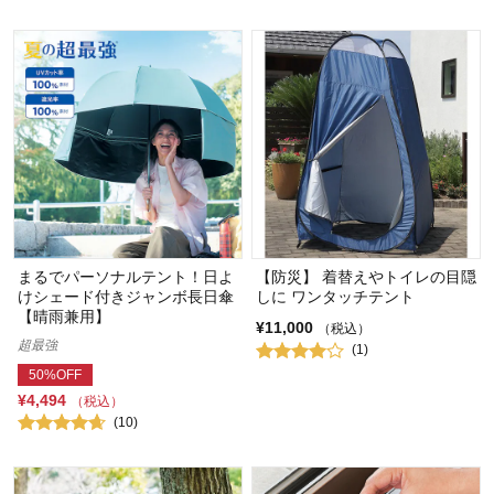
まるでパーソナルテント！日よ
【防災】 着替えやトイレの目隠
けシェード付きジャンボ長日傘
しに ワンタッチテント
【晴雨兼用】
¥11,000
（税込）
超最強
(1)
50%OFF
¥4,494
（税込）
(10)