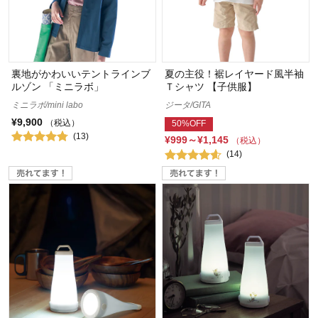
裏地がかわいいテントラインブ
夏の主役！裾レイヤード風半袖
ルゾン 「ミニラボ」
Ｔシャツ 【子供服】
ミニラボ/mini labo
ジータ/GITA
¥9,900
（税込）
50%OFF
(13)
¥999～¥1,145
（税込）
(14)