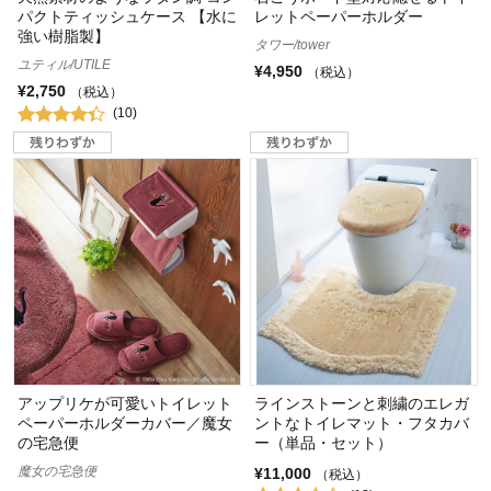
パクトティッシュケース 【水に
レットペーパーホルダー
強い樹脂製】
タワー/tower
ユティル/UTILE
¥4,950
（税込）
¥2,750
（税込）
(10)
アップリケが可愛いトイレット
ラインストーンと刺繍のエレガ
ペーパーホルダーカバー／魔女
ントなトイレマット・フタカバ
の宅急便
ー（単品・セット）
魔女の宅急便
¥11,000
（税込）