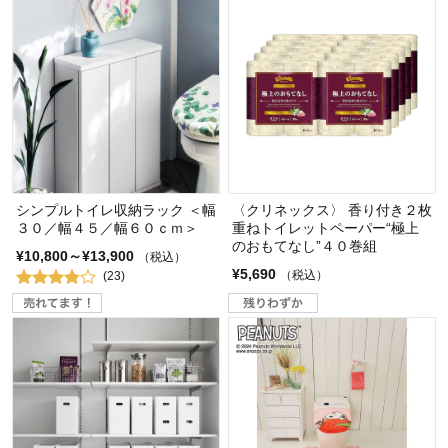
シンプルトイレ収納ラック ＜幅
〈クリネックス〉 香り付き２枚
３０／幅４５／幅６０ｃｍ＞
重ねトイレットペーパー“極上
のおもてなし”４０巻組
¥10,800～¥13,900
（税込）
¥5,690
（税込）
(23)