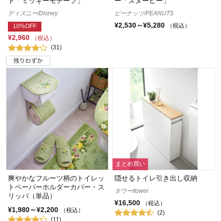
ト「ミッキーモチーフ」
ー「スヌーピー」
ディズニー/Disney
ピーナッツ/PEANUTS
¥2,530～¥5,280
（税込）
10%OFF
¥2,960
（税込）
(31)
まとめ買い
爽やかなフルーツ柄のトイレッ
隠せるトイレ引き出し収納
トペーパーホルダーカバー・ス
タワー/tower
リッパ（単品）
¥16,500
（税込）
¥1,980～¥2,200
（税込）
(2)
(11)