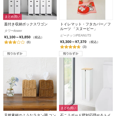
まとめ買い
蓋付き収納ボックスワゴン
トイレマット・フタカバー／フ
ルーツ 「スヌーピー」
タワー/tower
ピーナッツ/PEANUTS
¥1,100～¥3,850
（税込）
¥3,300～¥7,370
（税込）
(6)
(3)
まとめ買い
天然素材のようなラタン調 コン
石こうボード壁対応隠せるトイ