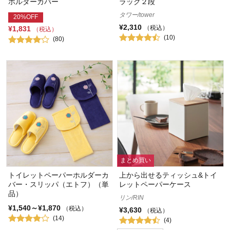
ホルダーカバー
ラック２段
タワー/tower
20%OFF
¥2,310
（税込）
¥1,831
（税込）
(10)
(80)
まとめ買い
トイレットペーパーホルダーカ
上から出せるティッシュ&トイ
バー・スリッパ（エトフ）（単
レットペーパーケース
品）
リン/RIN
¥1,540～¥1,870
（税込）
¥3,630
（税込）
(14)
(4)