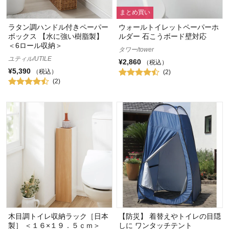
まとめ買い
ラタン調ハンドル付きペーパー
ウォールトイレットペーパーホ
ボックス 【水に強い樹脂製】
ルダー 石こうボード壁対応
＜6ロール収納＞
タワー/tower
ユティル/UTILE
¥2,860
（税込）
¥5,390
（税込）
(2)
(2)
木目調トイレ収納ラック［日本
【防災】 着替えやトイレの目隠
製］ ＜１６×１９．５ｃｍ＞
しに ワンタッチテント