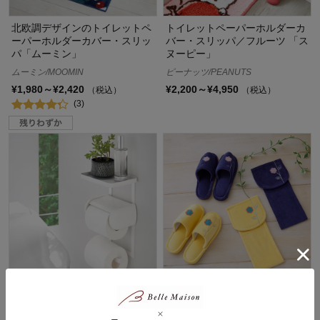
北欧調デザインのトイレットペ
トイレットペーパーホルダーカ
ーパーホルダーカバー・スリッ
バー・スリッパ／フルーツ 「ス
パ「ムーミン」
ヌーピー」
ムーミン/MOOMIN
ピーナッツ/PEANUTS
¥1,980～¥2,420
¥2,200～¥4,950
（税込）
（税込）
(3)
トイレットペーパーホルダー上
トイレットペーパーホルダーカ
ラック２段
バー・スリッパ（エトフ）（単
品）