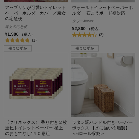
アップリケが可愛いトイレット
ウォールトイレットペーパーホ
ペーパーホルダーカバー／魔女
ルダー 石こうボード壁対応
の宅急便
タワー/tower
魔女の宅急便
¥2,860
（税込）
¥1,980
（税込）
(2)
(1)
〈クリネックス〉 香り付き２枚
ラタン調ハンドル付きペーパー
重ねトイレットペーパー“極上
ボックス 【水に強い樹脂製】
のおもてなし”４０巻組
＜6ロール収納＞