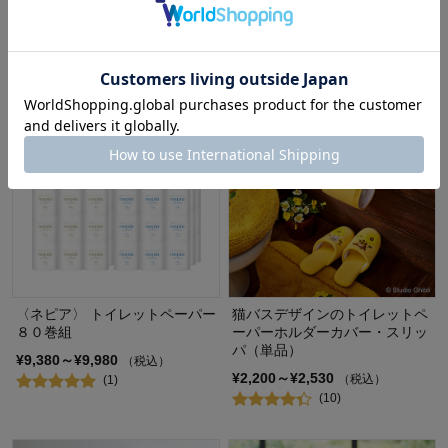
タワー/tower
¥1,540～¥1,870
（税込）
¥2,310
（税込）
(14)
(10)
〈ネピア〉 トイレットペーパー
猫バスデザインのトイレットペ
８０巻組
ーパーホルダーカバー・スリッ
パ（単品）
¥9,380～¥9,980
（税込）
¥2,200～¥2,530
（税込）
(1)
(10)