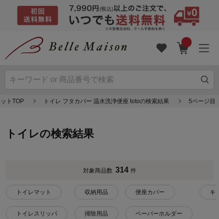
ットTOP
トイレ フタカバー 温水洗浄便座 totoの検索結果
5ページ目
トイレの検索結果
314
対象商品数
件
トイレマット
収納用品
便座カバー
キ
トイレスリッパ
掃除用品
ペーパーホルダー