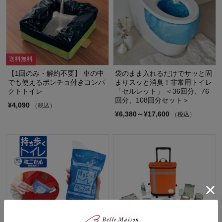
送料無料
【1回のみ・解約不要】 車の中
袋のまま入れるだけでサッと固
でも使えるポンチョ付きコンパ
まりスッと消臭！非常用トイレ
クトトイレ
「セルレット」 ＜36回分、76
回分、108回分セット＞
¥4,090
（税込）
¥6,380～¥17,600
（税込）