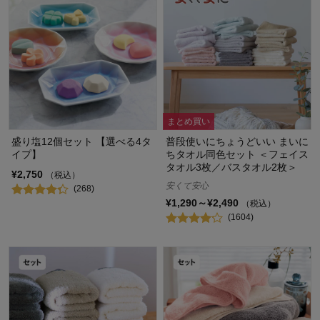
まとめ買い
盛り塩12個セット 【選べる4タ
普段使いにちょうどいい まいに
イプ】
ちタオル同色セット ＜フェイス
タオル3枚／バスタオル2枚＞
¥2,750
（税込）
安くて安心
(268)
¥1,290～¥2,490
（税込）
(1604)