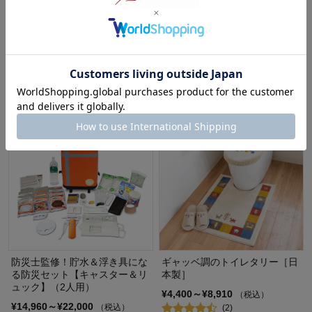
持ち歩くトイレ ミニセル5個組
防災士監修！貯水＆浮き具にな
【渋滞・災害時・アウトドアに
る防災セット【キャスター＆リ
も】
ュック】（1人用）
¥1,870
¥14,300～¥16,390
（税込）
（税込）
防災士監修！貯水＆浮き具にな
ギャッベ調のトイレタリー［日
る防災セット【キャスター＆リ
本製］
ュック】（2人用）
¥4,400～¥8,910
（税込）
¥14,960～¥22,000
（税込）
(2)