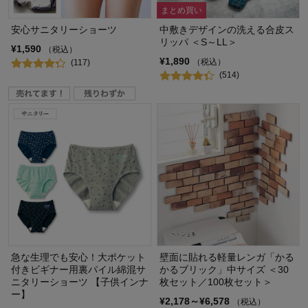
まとめ買い
安心サニタリーショーツ
中敷きデザインの洗える合皮ス
リッパ ＜S～LL＞
¥1,590
（税込）
¥1,890
（税込）
(117)
(514)
急な生理でも安心！大ポケット
壁面に貼れる軽量レンガ「かる
付きビギナー用裏パイル綿混サ
かるブリック」中サイズ ＜30
ニタリーショーツ 【子供インナ
枚セット／100枚セット＞
ー】
¥2,178～¥6,578
（税込）