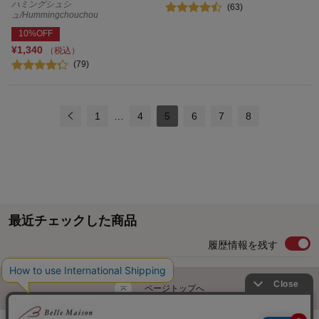
ハミングシュシ
(63)
ュ/Hummingchouchou
10%OFF
¥1,340
（税込）
(79)
1
…
4
5
6
7
8
最近チェックした商品
履歴情報を残す
ページトップへ