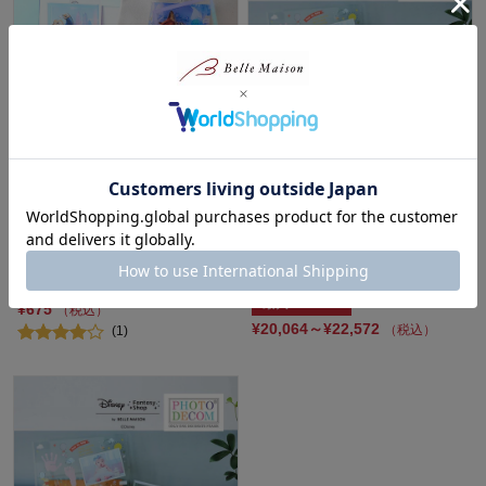
２WAY仕様のフォトフレーム風
【名入れ対応】 ディズニー フ
アクリルキーホルダー「ズート
ォトデコム・クリアガラス手形
ピア」
足形メモリアルお仕立券2枚セ
ット（選べるキャラクター）
ディズニー/Disney
ディズニー/Disney
60%OFF
最大20%OFF
¥675
（税込）
¥20,064～¥22,572
（税込）
(1)