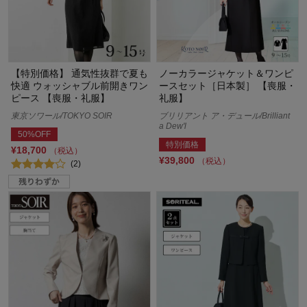
【特別価格】 通気性抜群で夏も
ノーカラージャケット＆ワンピ
快適 ウォッシャブル前開きワン
ースセット［日本製］ 【喪服・
ピース 【喪服・礼服】
礼服】
東京ソワール/TOKYO SOIR
ブリリアント ア・デュール/Brilliant
a Dew'l
50%OFF
特別価格
¥18,700
（税込）
¥39,800
（税込）
(2)