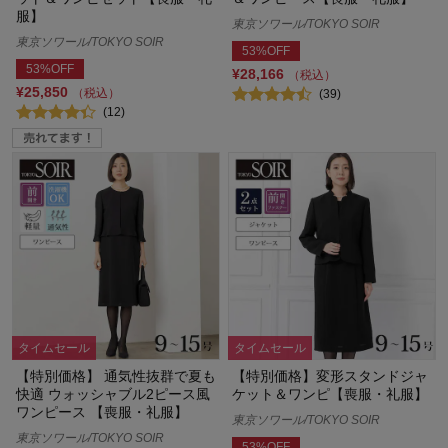
服】
東京ソワール/TOKYO SOIR
東京ソワール/TOKYO SOIR
53%OFF
53%OFF
¥28,166
（税込）
¥25,850
（税込）
(39)
(12)
タイムセール
タイムセール
【特別価格】 通気性抜群で夏も
【特別価格】変形スタンドジャ
快適 ウォッシャブル2ピース風
ケット＆ワンピ【喪服・礼服】
ワンピース 【喪服・礼服】
東京ソワール/TOKYO SOIR
東京ソワール/TOKYO SOIR
53%OFF