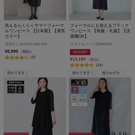
洗えるらくらくサマーフォーマ
フォーマルにも使えるブラック
ルワンピース 【日本製】【漆黒
ワンピース 【喪服・礼服】【洗
カラー】
濯機OK】
花笑むとき/hana emu toki
スタイルノート/StyleNote
¥8,990
（税込）
40%OFF
(5)
¥13,193
（税込）
(14)