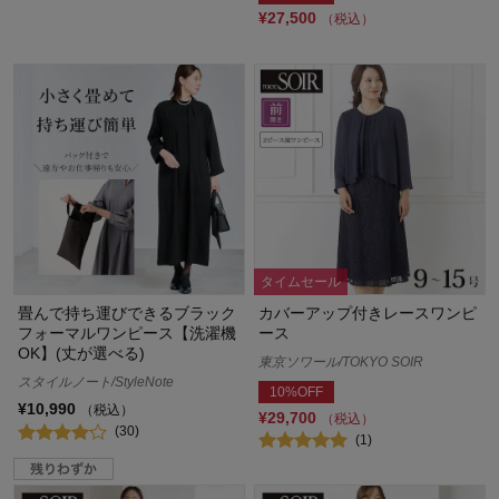
¥27,500
（税込）
タイムセール
畳んで持ち運びできるブラック
カバーアップ付きレースワンピ
フォーマルワンピース【洗濯機
ース
OK】(丈が選べる)
東京ソワール/TOKYO SOIR
スタイルノート/StyleNote
10%OFF
¥10,990
（税込）
¥29,700
（税込）
(30)
(1)