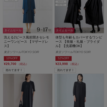
タイムセール
タイムセール
洗える2ピース風前開きセレモ
体型も年齢もカバーするワンピ
ニーワンピース 【マザードレ
ース 【喪服・礼服・ブライダ
ス】
ル】【洗濯機OK】
東京ソワール/TOKYO SOIR
東京ソワール/TOKYO SOIR
10%OFF
52%OFF
¥29,700
¥23,998
（税込）
（税込）