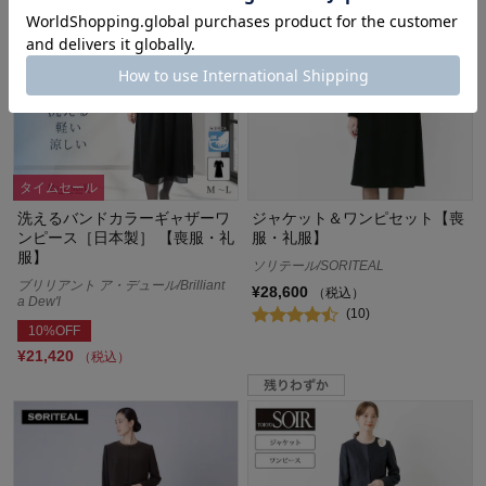
タイムセール
洗えるバンドカラーギャザーワ
ジャケット＆ワンピセット【喪
ンピース［日本製］ 【喪服・礼
服・礼服】
服】
ソリテール/SORITEAL
ブリリアント ア・デュール/Brilliant
¥28,600
（税込）
a Dew'l
(10)
10%OFF
¥21,420
（税込）