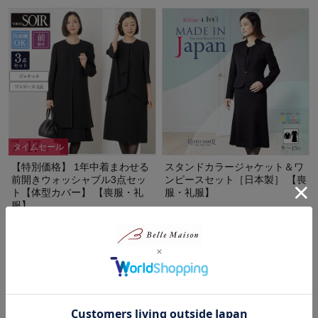
タイムセール
【特別価格】 1年中着まわせる
スタンドカラージャケット＆ワ
前開きウォッシャブル3点セッ
ンピースセット［日本製］ 【喪
ト【体型カバー】 【喪服・礼
服・礼服】
服】
ブリリアント ア・デュール/Brilliant
a Dew'l
東京ソワール/TOKYO SOIR
特別価格
52%OFF
¥42,900
（税込）
¥43,190
（税込）
(9)