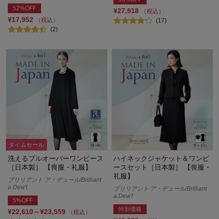
52%OFF
¥27,918
（税込）
¥17,952
（税込）
(17)
(2)
タイムセール
洗えるプルオーバーワンピース
ハイネックジャケット＆ワンピ
［日本製］ 【喪服・礼服】
ースセット［日本製］ 【喪服・
礼服】
ブリリアント ア・デュール/Brilliant
a Dew'l
ブリリアント ア・デュール/Brilliant
a Dew'l
5%OFF
特別価格
¥22,610～¥23,559
（税込）