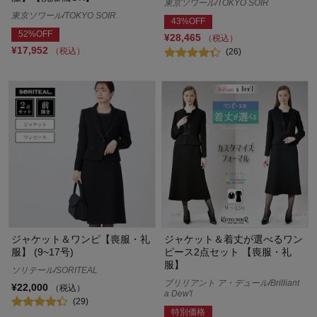
東京ソワール/TOKYO SOIR
東京ソワール/TOKYO SOIR
43%OFF
52%OFF
¥28,465
（税込）
¥17,952
（税込）
(26)
ジャケット＆ワンピ【喪服・礼
ジャケット＆着丈が選べるワン
服】 (9~17号)
ピース2点セット 【喪服・礼
服】
ソリテール/SORITEAL
ブリリアント ア・デュール/Brilliant
¥22,000
（税込）
a Dew'l
(29)
特別価格