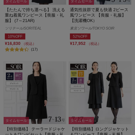
タイムセール
タイムセール
【たたんで持ち運べる】 洗える
通気性抜群で夏も快適 2ピース
重ね着風ワンピース【喪服・礼
風ワンピース 【喪服・礼服】
服】 (7～21AR)
【洗濯機OK）
ソリテール/SORITEAL
東京ソワール/TOKYO SOIR
10%OFF
52%OFF
¥16,830
¥17,952
（税込）
（税込）
(17)
タイムセール
タイムセール
【特別価格】 テーラードジャケ
【特別価格】ロングジャケット
ット＆ワンピセット【喪服・礼
＆ワンピース【喪服・礼服】