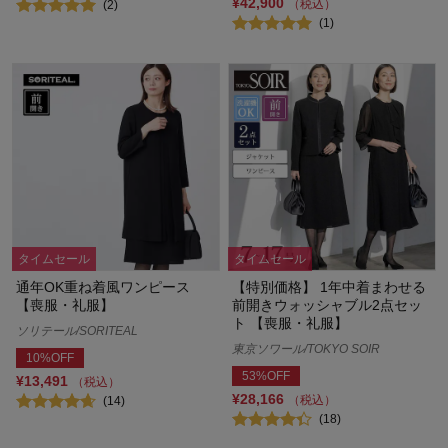
¥42,900
（税込）
(2)
(1)
タイムセール
タイムセール
通年OK重ね着風ワンピース
【特別価格】 1年中着まわせる
【喪服・礼服】
前開きウォッシャブル2点セッ
ト 【喪服・礼服】
ソリテール/SORITEAL
東京ソワール/TOKYO SOIR
10%OFF
53%OFF
¥13,491
（税込）
¥28,166
（税込）
(14)
(18)