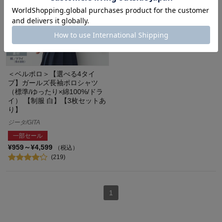
＜ベルポロ＞【選べる4タイ
プ】ガールズ長袖ポロシャツ
（標準/ゆったり×綿100%/ドラ
イ） 【制服 白】【3枚セットあ
り】
ジータ/GITA
一部セール
¥959～¥4,599
（税込）
(219)
1