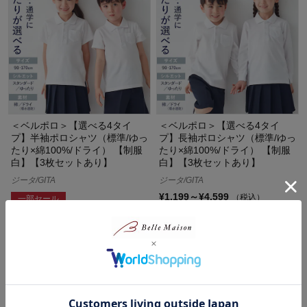
＜ベルポロ＞【選べる4タイ
＜ベルポロ＞【選べる4タイ
プ】半袖ポロシャツ（標準/ゆっ
プ】長袖ポロシャツ（標準/ゆっ
たり×綿100%/ドライ） 【制服
たり×綿100%/ドライ） 【制服
白】【3枚セットあり】
白】【3枚セットあり】
ジータ/GITA
ジータ/GITA
¥1,199～¥4,599
（税込）
一部セール
(326)
¥1,199～¥4,599
（税込）
(248)