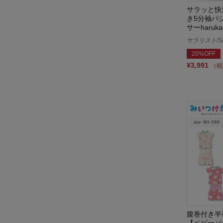
サラッと快
メゾン・テリア／Maison terrier
き5分袖パ
サーharu
モウフワ/moufuwa
サラリスト/Sal
20%OFF
YUYUワンピ
¥3,991
（税
リッケ/LYKKE
リラックマベビー
レイカズンニース/Ray Cassin
niece
腹巻付き半