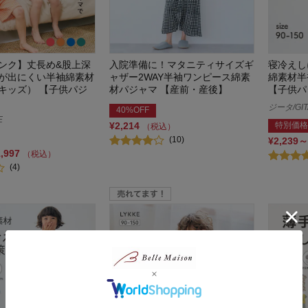
ンク】丈長め&股上深
入院準備に！マタニティサイズギ
寝冷えし
が出にくい半袖綿素材
ャザー2WAY半袖ワンピース綿素
綿素材半
キッズ） 【子供パジ
材パジャマ 【産前・産後】
【子供パ
ジータ/GIT
40%OFF
E
¥2,214
特別価格
（税込）
(10)
¥2,239～
1,997
（税込）
(4)