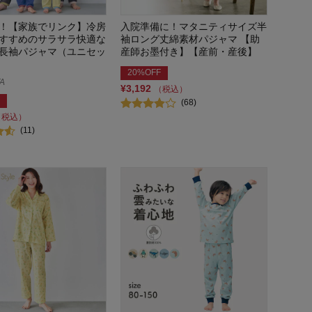
！【家族でリンク】冷房
入院準備に！マタニティサイズ半
すすめのサラサラ快適な
袖ロング丈綿素材パジャマ 【助
長袖パジャマ（ユニセッ
産師お墨付き】【産前・産後】
20%OFF
A
¥3,192
（税込）
(68)
（税込）
(11)