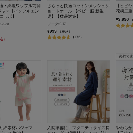
適・綿混ワッフル前開
さらっと快適コットンメッシュシ
【ヒビヤ
ジャマ【インフルエン
ョートオール 【ベビー服 新生
花柄二重
kaコラボ】
児】【猛暑対策】
¥3,990
alist
ジータ/GITA
¥999
（税込）
(176)
込）
袖綿素材パジャマ
入院準備に！マタニティサイズ長
やわらか