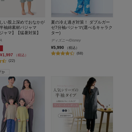
しい股上深めでおなかが
夏の冷え過ぎ対策！ ダブルガー
半袖綿素材パジャマ
ゼ7分袖パジャマ(選べるキャラク
ジャマ】【猛暑対策】
ター)
A
ディズニー/Disney
¥5,990
（税込）
(68)
¥1,997
（税込）
(22)