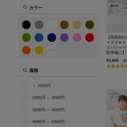
マタニティL
カラー
マタニティLL
マタニティ3L
22.0cm
【助産師お
イズ２ＷＡ
スパジャマ
22.5cm
その他
院準備に】
¥3,890
（税
23.0cm
価格
23.5cm
24.0cm
～ 2000円
24.5cm
2000円 ～ 3000円
25.0cm
3000円 ～ 4000円
60cm
4000円 ～ 5000円