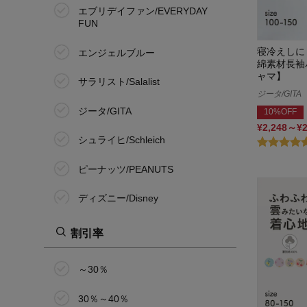
エブリデイファン/EVERYDAY
FUN
その他
寝冷えしに
エンジェルブルー
綿素材長袖
ャマ】
サラリスト/Salalist
ジータ/GITA
ジータ/GITA
10%OFF
¥2,248～¥
シュライヒ/Schleich
ピーナッツ/PEANUTS
ディズニー/Disney
鉄道シリーズ
割引率
パウ・パトロール
～30％
パペル ラピス/Papel lapiz
30％～40％