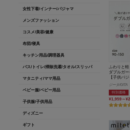
女性下着/インナー/パジャマ
メンズファッション
コスメ/美容/健康
布団/寝具
キッチン用品/調理器具
ふわりと軽
バス/トイレ/掃除洗濯/タオル/スリッパ
ダブルガー
【子供パジ
マタニティ/ママ用品
ジータ/GITA
ベビー服/ベビー用品
特別価格
¥1,959～¥
子供服/子供用品
ディズニー
ギフト