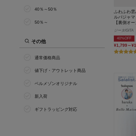
ピーナッツ/PEANUTS
40％～50％
ふわふわ雲
冷えとり日和365
ルパジャマ
50％～
【裏側オー
ブルーリミテッド/Blue Limited.
ジータ/GITA
40%OFF
その他
BELLE MAISON DAYS
¥1,799～¥
Home BY TEMPUR
通常価格商品
ホットコット/Hotcott
値下げ・アウトレット商品
みいつけた!
ベルメゾンオリジナル
ミテテ/mitete
新入荷
ミニラボ/mini labo
ギフトラッピング対応
ムーミン/MOOMIN
名探偵コナン