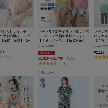
墨付き】マタニティサ
プチプラ！家族でリンク薄くて涼
プチプラ
Ｙ半袖綿素材ワンピー
しいキッズ半袖綿素材パジャマ
わらかス
 【産前・産後】【入
【子供パジャマ】【猛暑対策】
【子供パ
ジータ/GITA
ジータ/GIT
込）
¥2,198
10%OFF
(339)
¥1,619～¥1,799
（税込）
(187)