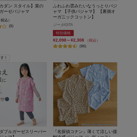
カダン スタイル】菜の
ふわふわ雲みたいなうっとりパジ
ガーゼパジャマ
ャマ 【子供パジャマ】 【裏側オ
ーガニックコットン】
（税込）
ジータ/GITA
(8)
特別価格
¥2,098～¥2,308
（税込）
(96)
ダブルガーゼスリーパー
『名探偵コナン』薄くて涼しい接