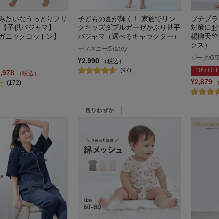
みたいなうっとりフリ
子どもの夏が輝く！ 家族でリン
プチプラ
 【子供パジャマ】
クキッズダブルガーゼかぶり甚平
対策にお
ガニックコットン】
パジャマ（選べるキャラクター）
楊柳天竺
クス）
ディズニー/Disney
ジータ/GIT
¥2,990
（税込）
(97)
10%OFF
1,978
（税込）
¥2,879
(172)