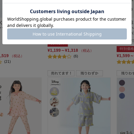
くいサラサラ楊柳天竺
丈長め&股上深めでおなかが出に
薄くて涼
パジャマ 【子供パジ
くい長袖綿素材パジャマ
出にくい
【子供パ
リッケ/LYKKE
ジータ/GIT
60%OFF
特別価格
¥1,199～¥1,318
（税込）
2,519
¥1,599～
（税込）
(6)
(21)