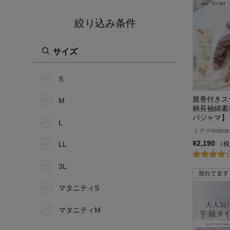
絞り込み条件
サイズ
S
腹巻付きス
M
柄長袖綿素
パジャマ】
L
ミテテ/mitete
¥2,190
（税
LL
3L
マタニティS
マタニティM