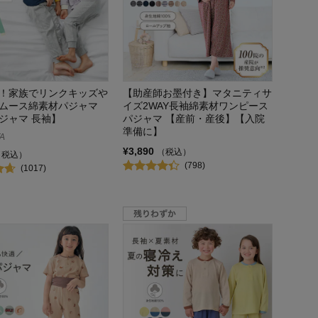
！家族でリンクキッズや
【助産師お墨付き】マタニティサ
ムース綿素材パジャマ
イズ2WAY長袖綿素材ワンピース
ジャマ 長袖】
パジャマ 【産前・産後】【入院
準備に】
A
¥3,890
（税込）
（税込）
(798)
(1017)