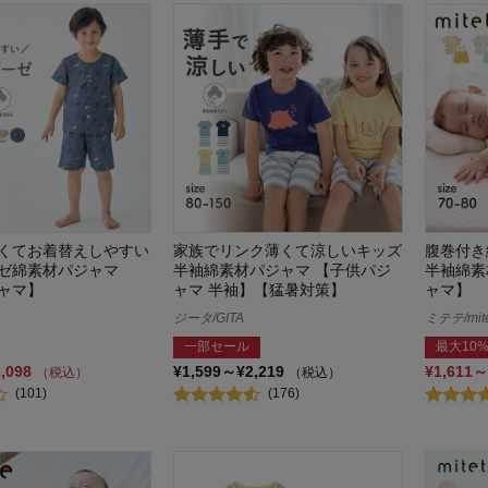
くてお着替えしやすい
家族でリンク薄くて涼しいキッズ
腹巻付き
ゼ綿素材パジャマ
半袖綿素材パジャマ 【子供パジ
半袖綿素
ャマ】
ャマ 半袖】【猛暑対策】
ャマ】
ジータ/GITA
ミテテ/mite
一部セール
最大10%
2,098
¥1,599～¥2,219
¥1,611～
（税込）
（税込）
(101)
(176)