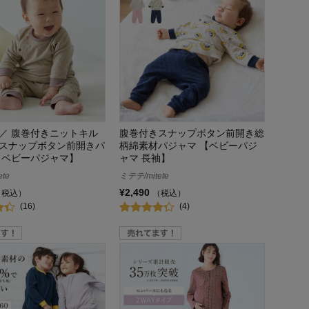
／ 腹巻付きニットキル
腹巻付きスナップボタン前開き総
スナップボタン前開きパ
柄綿素材パジャマ 【ベビーパジ
【ベビーパジャマ】
ャマ 長袖】
te
ミテテ/mitete
¥2,490
（税込）
（税込）
(16)
(4)