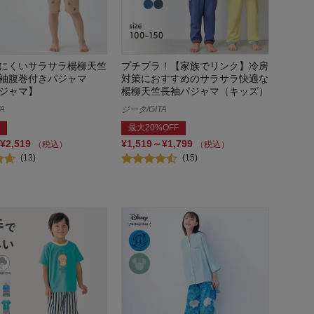
にくいサラサラ楊柳天竺
プチプラ！【家族でリンク】冷房
袖腹巻付きパジャマ
対策におすすめのサラサラ快適な
ジャマ】
楊柳天竺長袖パジャマ（キッズ）
A
ジータ/GITA
最大20%OFF
¥2,519
¥1,519～¥1,799
（税込）
（税込）
(13)
(15)