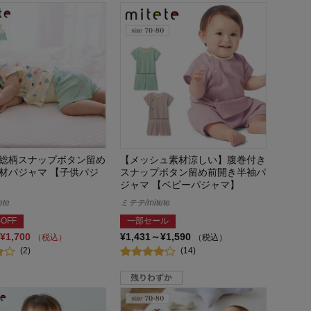
総柄スナップボタン留め
【メッシュ素材涼しい】腹巻付き
材パジャマ 【子供パジ
スナップボタン留め前開き半袖パ
ジャマ 【ベビーパジャマ】
te
ミテテ/mitete
OFF
一部セール
¥1,700
¥1,431～¥1,590
（税込）
（税込）
(2)
(14)