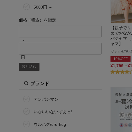
70cm
5000円 ～
80cm
価格（税込）を指定
【親子でリ
90cm
めでおなか
パジャマ（
～
ャマ】
95cm
リッケ/LYKK
100cm
円
10%OFF
¥1,799～¥
絞り込む
110cm
120cm
ブランド
130cm
アンパンマン
140cm
いないいないばあっ!
150cm
ウルハグ/uru-hug
160cm