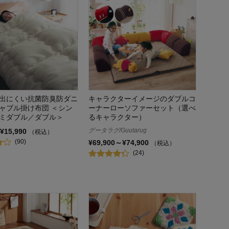
出にくい抗菌防臭防ダニ
キャラクターイメージのダブルコ
ャブル掛け布団 ＜シン
ーナーローソファーセット（選べ
ミダブル／ダブル＞
るキャラクター）
グータラグ/Guutarug
¥15,990
（税込）
(90)
¥69,900～¥74,900
（税込）
(24)