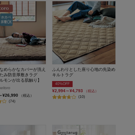
なめらかなカバーが洗え
ふんわりとした座り心地の先染め
たみ防音厚敷きラグ
キルトラグ
ルモンが出る肌触り】
40%OFF
ltoro
¥2,994～¥4,793
（税込）
～¥26,990
（税込）
(10)
(74)