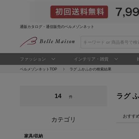
通販カタログ・通信販売のベルメゾンネット
ファッション
インテリア・雑貨
ベルメゾンネットTOP
ラグ ふかふかの検索結果
ラグ 
14
件
おすす
カテゴリ
家具/収納