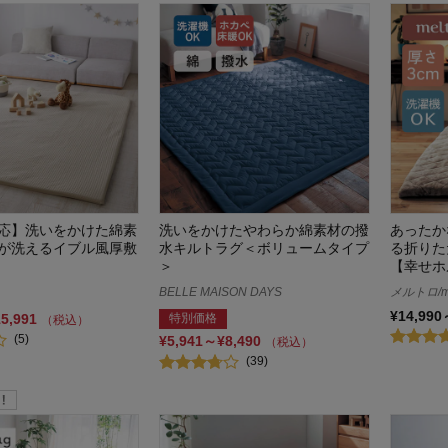
応】洗いをかけた綿素
洗いをかけたやわらか綿素材の撥
あったか
が洗えるイブル風厚敷
水キルトラグ＜ボリュームタイプ
る折りた
＞
【幸せホ
BELLE MAISON DAYS
メルトロ/me
¥14,990
15,991
特別価格
（税込）
(5)
¥5,941～¥8,490
（税込）
(39)