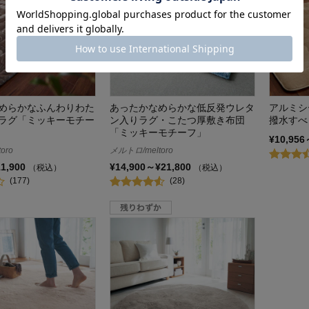
めらかなふんわりわた
あったかなめらかな低反発ウレタ
アルミシ
ラグ「ミッキーモチー
ン入りラグ・こたつ厚敷き布団
撥水すべ
「ミッキーモチーフ」
¥10,956
oro
メルトロ/meltoro
11,900
¥14,900～¥21,800
（税込）
（税込）
(177)
(28)