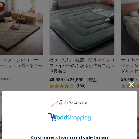
ーイメージのコーナー
撥水・防汚・抗菌・防臭マイクロ
ホコリの
ーセット（選べるキャ
ファイバーのふかふか防音こたつ
ウォッシ
厚敷布団
グル／セ
utarug
¥9,989～¥26,990
¥9,990～
（税込）
(180)
¥52,110
（税込）
(10)