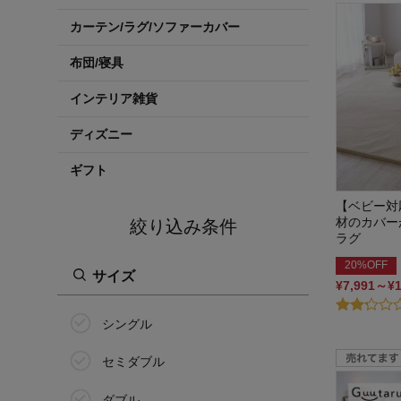
カーテン/ラグ/ソファーカバー
布団/寝具
インテリア雑貨
ディズニー
ギフト
【ベビー対
材のカバー
絞り込み条件
ラグ
20%OFF
サイズ
¥7,991～¥
シングル
セミダブル
ダブル