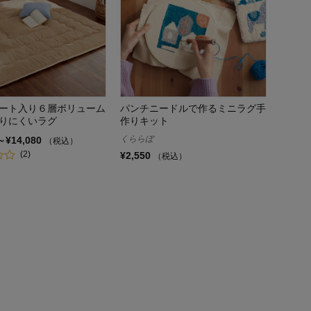
ート入り６層ボリューム
パンチニードルで作るミニラグ手
りにくいラグ
作りキット
くららぼ
～¥14,080
（税込）
(2)
¥2,550
（税込）