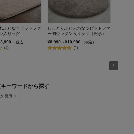
わふわなラビットファ
しっとりふわふわなラビットファ
ン入りラグ
ー調ウレタン入りラグ（円形）
13,990
¥8,990～¥10,990
（税込）
（税込）
(4)
(1)
1
連キーワードから探す
か 夏用