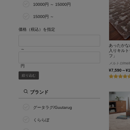
10000円 ～ 15000円
15000円 ～
価格（税込）を指定
あったかな
～
入りキルト
フ」
メルトロ/melt
円
¥7,590～¥
絞り込む
ブランド
グータラグ/Guutarug
くららぼ