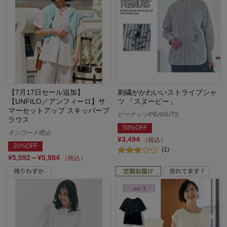
【7月17日セール追加】
刺繍がかわいいストライプシャ
【UNFILO／アンフィーロ】サ
ツ 「スヌーピー」
マーセットアップ スキッパーブ
ピーナッツ/PEANUTS
ラウス
50%OFF
オンワード樫山
¥3,494
（税込）
20%OFF
(1)
¥5,592～¥5,984
（税込）