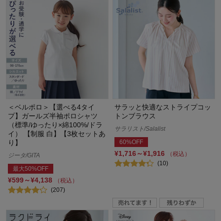
＜ベルポロ＞【選べる4タイ
サラッと快適なストライプコッ
プ】ガールズ半袖ポロシャツ
トンブラウス
（標準/ゆったり×綿100%/ドラ
サラリスト/Salalist
イ） 【制服 白】【3枚セットあ
60%OFF
り】
¥1,716～¥1,916
（税込）
ジータ/GITA
(10)
最大50%OFF
¥599～¥4,138
（税込）
(207)