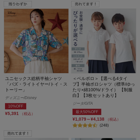
ユニセックス総柄半袖シャツ
＜ベルポロ＞【選べる4タイ
「バズ・ライトイヤー/トイ・ス
プ】半袖ポロシャツ（標準/ゆっ
トーリー」
たり×綿100%/ドライ） 【制服
白】【3枚セットあり】
ディズニー/Disney
ジータ/GITA
10%OFF
最大50%OFF
¥5,391
（税込）
¥1,079～¥4,138
（税込）
(248)