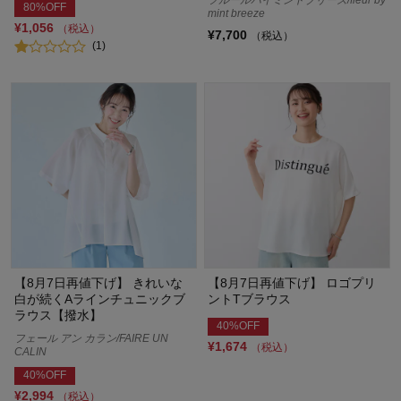
80%OFF
mint breeze
¥1,056
（税込）
¥7,700
（税込）
(1)
【8月7日再値下げ】 きれいな
【8月7日再値下げ】 ロゴプリ
白が続くAラインチュニックブ
ントTブラウス
ラウス【撥水】
40%OFF
フェール アン カラン/FAIRE UN
¥1,674
（税込）
CALIN
40%OFF
¥2,994
（税込）