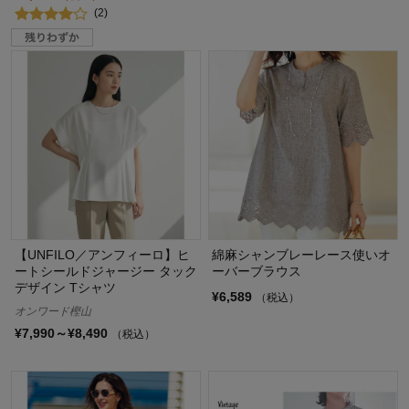
(2)
【UNFILO／アンフィーロ】ヒ
綿麻シャンブレーレース使いオ
ートシールドジャージー タック
ーバーブラウス
デザイン Tシャツ
¥6,589
（税込）
オンワード樫山
¥7,990～¥8,490
（税込）