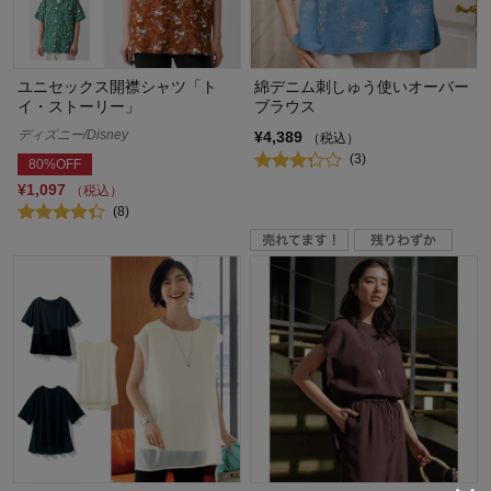
ユニセックス開襟シャツ「ト
綿デニム刺しゅう使いオーバー
イ・ストーリー」
ブラウス
ディズニー/Disney
¥4,389
（税込）
(3)
80%OFF
¥1,097
（税込）
(8)