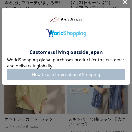
着るだけでコーデがきまるデザ
【7月31日セール追加】
インカットソー
【UNFILO／アンフィーロ】
TENNEN TOUCH COOL Tブラ
¥3,290
（税込）
ウス
オンワード樫山
20%OFF
¥5,592～¥5,984
（税込）
カットジャカードTシャツ
スキッパー7分袖シャツ 【大き
いサイズ】
ロウイング／Rowing
フルールバイミントブリーズ/fleur by