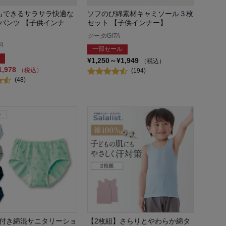
もできるサラサラ快適な
ソフのび綿素材キャミソール３枚
パンツ 【子供インナ
セット 【子供インナー】
ジータ/GITA
A
一部セール
¥1,250～¥1,949
（税込）
1,978
（税込）
(194)
(48)
付き綿混サニタリーショ
【2枚組】さらりとやわらか綿タ