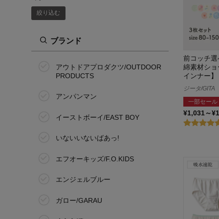
絞り込む
22.5cm
23.0cm
ブランド
前コッチ選
23.5cm
アウトドアプロダクツ/OUTDOOR
綿素材ショ
PRODUCTS
インナー】
24.0cm
ジータ/GITA
アンパンマン
30.0cm
一部セール
¥1,031～¥
イーストボーイ/EAST BOY
50cm
いないいないばあっ!
60cm
エフオーキッズ/F.O.KIDS
70cm
エンジェルブルー
80cm
ガロー/GARAU
90cm