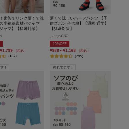
！家族でリンク薄くて涼
薄くて涼しいハーフパンツ 【子
ズ半袖綿素材パジャマ
供ズボン 子供服】【通園 通学】
ジャマ】【猛暑対策】
【猛暑対策】
A
ジータ/GITA
10%OFF
¥1,799
¥988～¥1,168
（税込）
（税込）
(187)
(295)