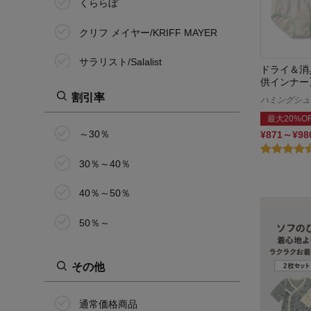
くららぼ
95cm
クリフ メイヤー/KRIFF MAYER
100cm
サラリスト/Salalist
110cm
ドライ＆消
供インナー
ジータ/GITA
割引率
120cm
ハミングシュシュ
最大20%O
STANDARD me
130cm
～30％
¥871～¥9
SOKY
140cm
30％～40％
ディズニー/Disney
150cm
40％～50％
パウ・パトロール
160cm
50％～
パペル ラピス/Papel lapiz
170cm
その他
ハミングシュシ
J-XXS(135～145)
ュ/Hummingchouchou
J-XS(145～155)
通常価格商品
フィラ/FILA