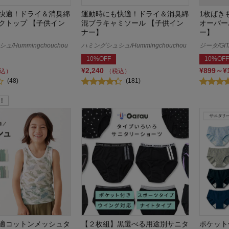
快適！ドライ＆消臭綿
運動時にも快適！ドライ＆消臭綿
1枚ばき
クトップ 【子供イン
混ブラキャミソール 【子供イン
オーバー
ナー】
ー】
/Hummingchouchou
ハミングシュシュ/Hummingchouchou
ジータ/GIT
10%OFF
10%OFF
¥2,240
¥899～¥
込）
（税込）
(48)
(181)
適コットンメッシュタ
【２枚組】黒選べる用途別サニタ
ポケット