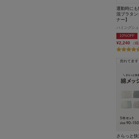
運動時にも
混ブラタン
ナー】
ハミングシュシュ
10%OFF
¥2,240
（税
さらっと快