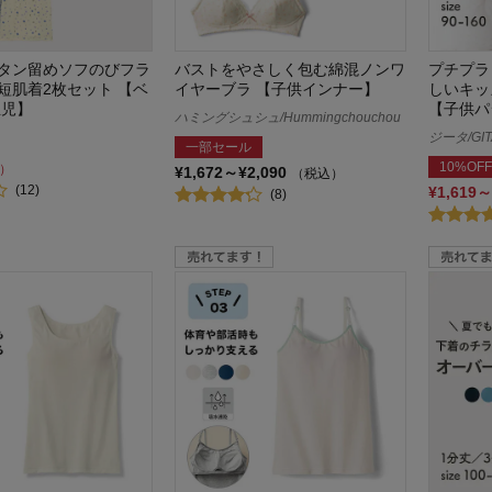
タン留めソフのびフラ
バストをやさしく包む綿混ノンワ
プチプラ
短肌着2枚セット 【ベ
イヤーブラ 【子供インナー】
しいキッ
生児】
【子供パ
ハミングシュシュ/Hummingchouchou
ジータ/GIT
一部セール
10%OFF
）
¥1,672～¥2,090
（税込）
(12)
¥1,619～
(8)