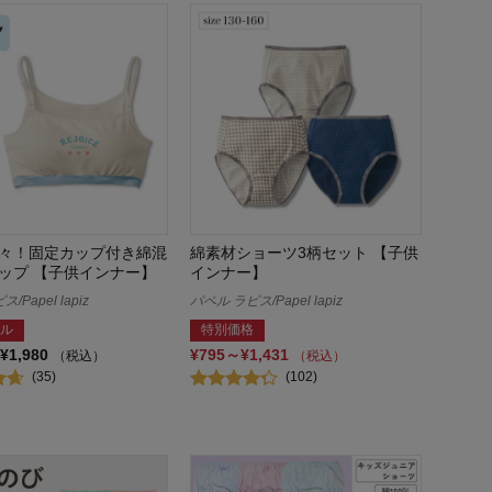
々！固定カップ付き綿混
綿素材ショーツ3柄セット 【子供
ップ 【子供インナー】
インナー】
/Papel lapiz
パペル ラピス/Papel lapiz
ル
特別価格
¥1,980
¥795～¥1,431
（税込）
（税込）
(35)
(102)