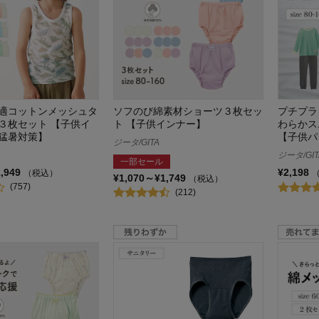
適コットンメッシュタ
ソフのび綿素材ショーツ３枚セッ
プチプラ
３枚セット 【子供イ
ト 【子供インナー】
わらかス
猛暑対策】
【子供パ
ジータ/GITA
ジータ/GIT
一部セール
1,949
¥2,198
（税込）
¥1,070～¥1,749
（税込）
(757)
(212)