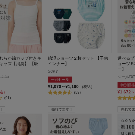
わらか綿カップ付きキ
綿混ショーツ２枚セット 【子供
選べるプ
キッズ【消臭】 【吸
インナー】
ョーツ５
ー】
SOKY
alist
ジータ/GIT
一部セール
特別価格
¥1,070～¥1,190
（税込）
¥1,672～
込）
(53)
(91)