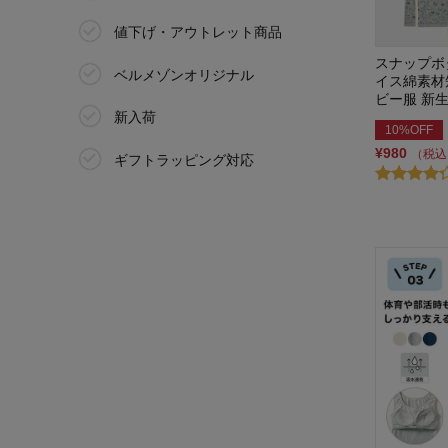
J-S(150～160)
値下げ・アウトレット商品
部活ブラ
スナップボ
J-M(155～165)
ベルメゾンオリジナル
イス綿素材
ポケットモンスター
ビー服 新
45cm
新入荷
ホットコット/Hotcott
10%OFF
¥980
（税込
その他
ギフトラッピング対応
みいつけた!
ミテテ/mitete
メゾン・テリア／Maison terrier
リー/LEE
リッケ/LYKKE
リラックマベビー