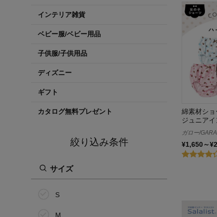
インテリア雑貨
ベビー服/ベビー用品
子供服/子供用品
ディズニー
ギフト
綿素材ショ
カタログ無料プレゼント
ジュニアイ
ガロー/GAR
絞り込み条件
¥1,650～¥
サイズ
S
M