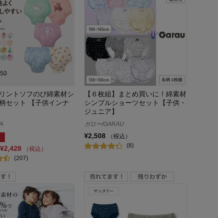
リントソフのび綿素材シ
【６枚組】まとめ買いに！綿素材
柄セット 【子供インナ
シンプルショーツセット【子供・
ジュニア】
A
ガロー/GARAU
¥2,508
（税込）
(8)
¥2,428
（税込）
(207)