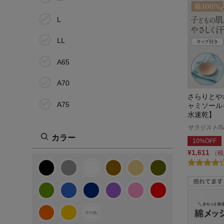
L
LL
A65
A70
さらりとや
A75
ャミソール
水速乾】
B65
サラリスト/Sal
カラー
10%OFF
B70
¥1,611
（税
B75
C65
C70
その他