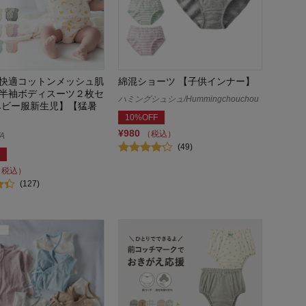
快適コットンメッシュ肌
綿混ショーツ 【子供インナー】
半袖ボディスーツ２枚セ
ハミングシュシュ/Hummingchouchou
ベビー服新生児】【猛暑
10%OFF
¥980
（税込）
A
(49)
（税込）
(127)