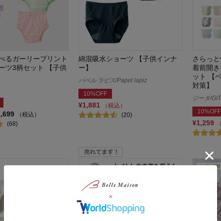
べるガーリープリント
綿混吸水ショーツ 【子供インナ
さらっと
ーツ3柄セット 【子供
ー】
着前開き
ット 【
パペル ラピス/Papel lapiz
対策】
10%OFF
ジータ/GIT
¥1,881
（税込）
10%OFF
1,699
（税込）
(20)
¥1,259
(68)