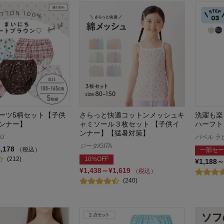
ーツ5柄セット【子供
さらっと快適コットンメッシュキ
洗濯も楽
ンナー】
ャミソール３枚セット 【子供イ
ハーフト
ンナー】【猛暑対策】
AU
パペル ラピス
ジータ/GITA
2,178
（税込）
一部セー
(212)
10%OFF
¥1,188～
¥1,438～¥1,619
（税込）
(240)