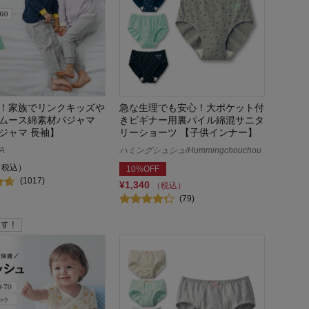
！家族でリンクキッズや
急な生理でも安心！大ポケット付
ムース綿素材パジャマ
きビギナー用裏パイル綿混サニタ
ジャマ 長袖】
リーショーツ 【子供インナー】
A
ハミングシュシュ/Hummingchouchou
（税込）
10%OFF
(1017)
¥1,340
（税込）
(79)