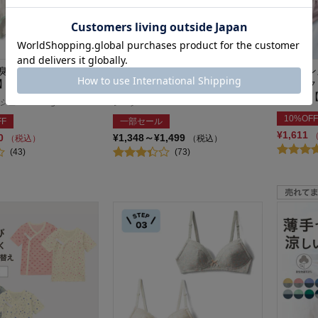
臭綿混ショーツ 【子
おねしょパンツ 【６層式 乾かし
ニュアン
】
やすい中吊りタイプ】
ガニック
セット 
/Hummingchouchou
ジータ/GITA
10%OFF
FF
一部セール
¥1,611
80
¥1,348～¥1,499
（税込）
（税込）
(43)
(73)