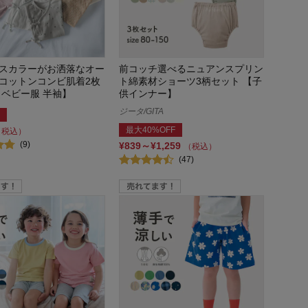
スカラーがお洒落なオー
前コッチ選べるニュアンスプリン
コットンコンビ肌着2枚
ト綿素材ショーツ3柄セット 【子
【ベビー服 半袖】
供インナー】
ジータ/GITA
最大40%OFF
（税込）
(9)
¥839～¥1,259
（税込）
(47)