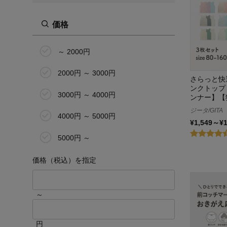
C75
価格
13.0cm
14.0cm
～ 2000円
15.0cm
2000円 ～ 3000円
さらっと快
ンクトップ
16.0cm
3000円 ～ 4000円
ンナー】【
ジータ/GITA
17.0cm
4000円 ～ 5000円
¥1,549～¥
18.0cm
5000円 ～
19.0cm
価格（税込）を指定
20.0cm
～
21.0cm
22.0cm
円