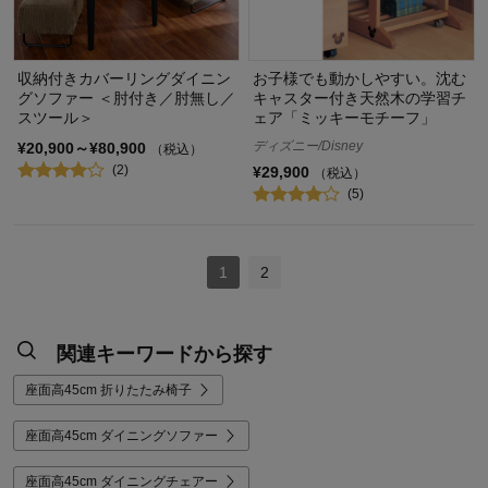
収納付きカバーリングダイニン
お子様でも動かしやすい。沈む
グソファー ＜肘付き／肘無し／
キャスター付き天然木の学習チ
スツール＞
ェア「ミッキーモチーフ」
ディズニー/Disney
¥20,900～¥80,900
（税込）
(2)
¥29,900
（税込）
(5)
1
2
関連キーワードから探す
座面高45cm 折りたたみ椅子
座面高45cm ダイニングソファー
座面高45cm ダイニングチェアー