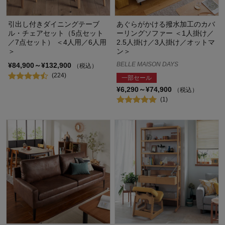
引出し付きダイニングテーブ
あぐらがかける撥水加工のカバ
ル・チェアセット（5点セット
ーリングソファー ＜1人掛け／
／7点セット） ＜4人用／6人用
2.5人掛け／3人掛け／オットマ
＞
ン＞
BELLE MAISON DAYS
¥84,900～¥132,900
（税込）
(224)
一部セール
¥6,290～¥74,900
（税込）
(1)