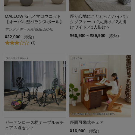
MALLOW Knit／マロウニット
座り心地にこだわったハイバッ
【オーバル型バランスボール】
クソファー ＜2人掛け／2人掛
けワイド／3人掛け＞
アンドメディカル/&MEDICAL
¥66,900～¥89,900
（税込）
¥22,000
（税込）
(1)
ガーデンローズ柄テーブル＆チ
座面可動式チェア
ェア３点セット
¥16,900
（税込）