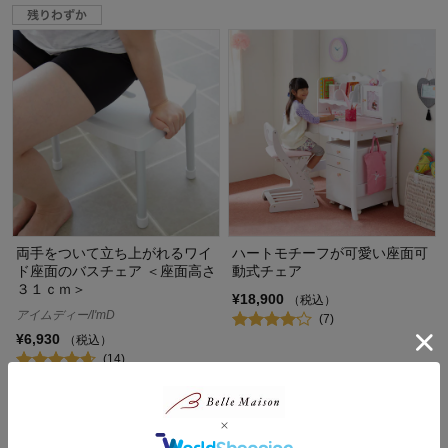
両手をついて立ち上がれるワイ
ハートモチーフが可愛い座面可
ド座面のバスチェア ＜座面高さ
動式チェア
３１ｃｍ＞
¥18,900
（税込）
アイムディー/I'mD
(7)
¥6,930
（税込）
(14)