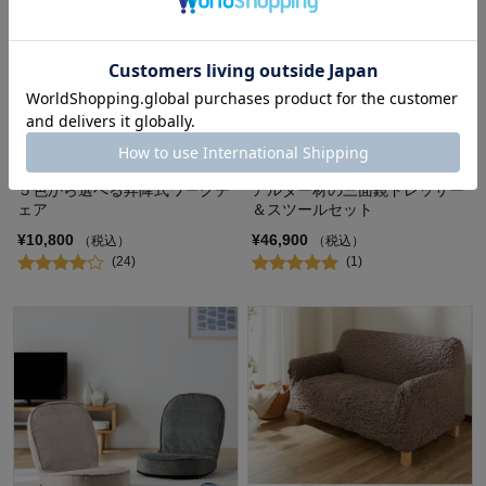
５色から選べる昇降式ワークチ
アルダー材の三面鏡ドレッサー
ェア
＆スツールセット
¥10,800
¥46,900
（税込）
（税込）
(24)
(1)