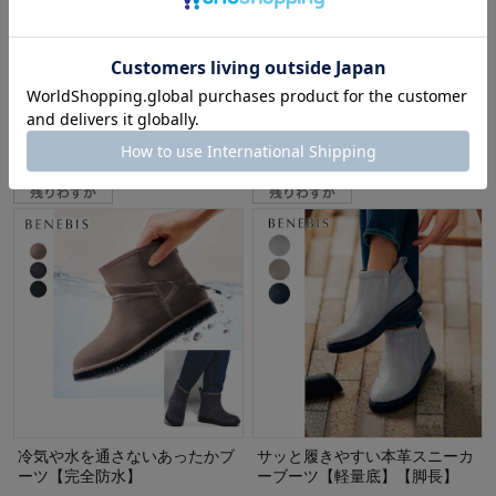
足あたりやわらか厚底軽量レー
北海道の会社と開発したあった
スアップブーツ
かスニーカーブーツ
ベネビス/BENEBIS
ベネビス/BENEBIS
¥12,980
（税込）
40%OFF
(8)
¥7,194
（税込）
(2)
冷気や水を通さないあったかブ
サッと履きやすい本革スニーカ
ーツ【完全防水】
ーブーツ【軽量底】【脚長】