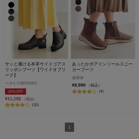
サッと履ける本革サイドゴアス
あったかボアインソールスニー
リッポンブーツ【ワイドオブリ
カーブーツ
ーク】
超最強
ベネビス/BENEBIS
¥8,990
（税込）
(4)
30%OFF
¥11,192
（税込）
(10)
1