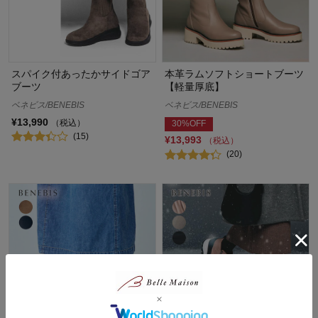
スパイク付あったかサイドゴア
本革ラムソフトショートブーツ
ブーツ
【軽量厚底】
ベネビス/BENEBIS
ベネビス/BENEBIS
¥13,990
（税込）
30%OFF
(15)
¥13,993
（税込）
(20)