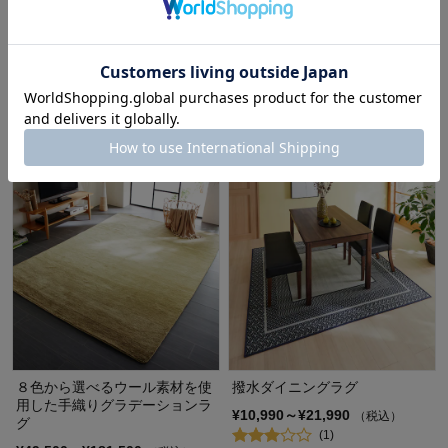
ナイロン素材で耐久性のある防
防ダニタフトラグ「アリエル」
ダニ・抗菌・防炎のモダンカラ
ディズニー/Disney
ーシャギーラグ
¥11,000～¥20,900
（税込）
¥26,800～¥59,800
（税込）
(1)
８色から選べるウール素材を使
撥水ダイニングラグ
用した手織りグラデーションラ
¥10,990～¥21,990
（税込）
グ
(1)