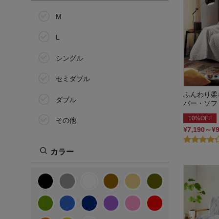
M
L
シングル
セミダブル
ふんわり柔
ダブル
バー・ソフ
10%OFF
その他
¥7,190～¥
カラー