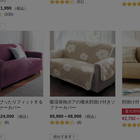
oro
(51)
11,990
（税込）
(335)
ぴったりフィットする
吸湿発熱ボアの撥水肘掛け付きソ
肘掛け付
ァーカバー
ファーカバー
最大30%
¥24,000
¥5,990～¥8,990
（税込）
（税込）
¥2,792～
(8)
(8)