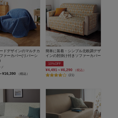
ードデザインのマルチカ
簡単に装着・シンプル北欧調デザ
ファーカバー(リバーシ
インの肘掛け付きソファーカバー
)
10%OFF
ード
¥4,491～¥6,290
（税込）
～¥16,390
（税込）
(21)