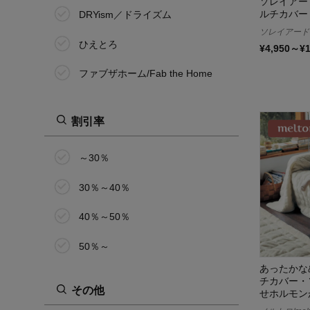
ソレイアー
ルチカバー
DRYism／ドライズム
ソレイアード
ひえとろ
¥4,950～¥
ファブザホーム/Fab the Home
ふわもこホイップ
割引率
PETTO／ペットと
～30％
BELLE MAISON DAYS
30％～40％
ミニラボ/mini labo
40％～50％
メルトロ/meltoro
50％～
安くて安心
あったかな
ラブザリネン/Love the Linen
チカバー・
その他
せホルモン
リラックスフォーム/RELAX