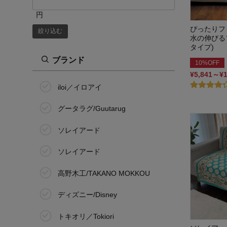
円
ぴったりフ
絞り込む
水の伸びる
タイプ)
ブランド
10%OFF
¥5,841～¥
iloi／イロアイ
グータラグ/Guutarug
ソレイアード
ソレイアード
高野木工/TAKANO MOKKOU
ディズニー/Disney
トキオリ／Tokiori