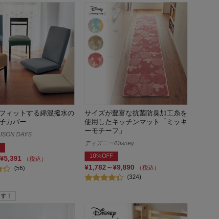
フィットする綿混撥水の
サイズが豊富な抗菌防臭加工糸を
子カバー
使用したキッチンマット「ミッキ
ーモチーフ」
ISON DAYS
ディズニー/Disney
10%OFF
¥5,391
（税込）
¥1,782～¥9,890
（税込）
(56)
(324)