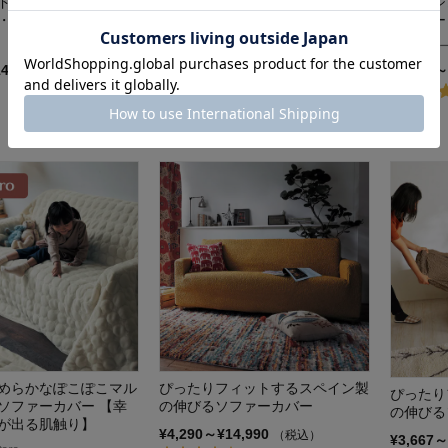
ドデザインの額縁柄マ
あったかなめらかな肘掛け付きソ
ウォッシ
・ソファーカバー
ファーカバー「ミッキーモチー
ァカバー
フ」
ディズニー/
メルトロ/meltoro
14,190
¥6,990～
（税込）
¥6,990～¥10,800
（税込）
(30)
めらかなぽこぽこマル
ぴったりフィットするスペイン製
ぴったり
ソファーカバー 【幸
の伸びるソファーカバー
の伸びる
が出る肌触り】
¥4,290～¥14,990
（税込）
¥3,667～