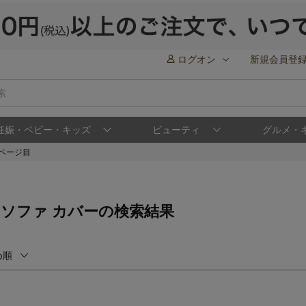
ログオン
新規会員登
妊娠・ベビー・キッズ
ビューティ
グルメ・
2ページ目
 ソファ カバーの検索結果
め順