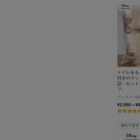
トイレをも
付きのマッ
品・セット
フ」
ディズニー/Di
¥2,990～¥