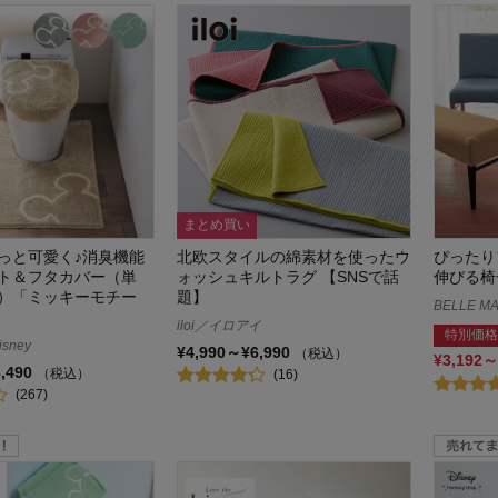
まとめ買い
っと可愛く♪消臭機能
北欧スタイルの綿素材を使ったウ
ぴったり
ト＆フタカバー（単
ォッシュキルトラグ 【SNSで話
伸びる椅
）「ミッキーモチー
題】
BELLE MA
iloi／イロアイ
特別価格
sney
¥4,990～¥6,990
（税込）
¥3,192～
6,490
（税込）
(16)
(267)