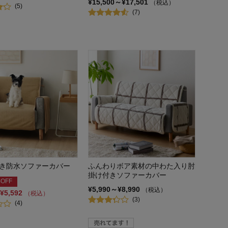
¥15,500～¥17,501
（税込）
(5)
(7)
き防水ソファーカバー
ふんわりボア素材の中わた入り肘
掛け付きソファーカバー
OFF
¥5,990～¥8,990
（税込）
¥5,592
（税込）
(3)
(4)