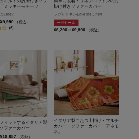
ュキルトの肘掛付きソフ
簡単に装着・リネンコットンの肘
「ミッキーモチーフ」
掛け付きソファーカバー
Disney
ラブザリネン/Love the Linen
¥9,990
（税込）
一部セール
(6)
¥6,290～¥9,990
（税込）
イタリア製こたつ上掛け・マルチ
フィットするイタリア製
カバー・ソファーカバー「アネモ
ソファーカバー
ネ」
¥18,857
（税込）