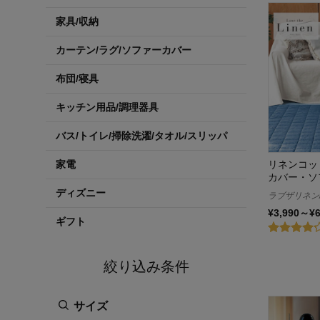
家具/収納
カーテン/ラグ/ソファーカバー
布団/寝具
キッチン用品/調理器具
バス/トイレ/掃除洗濯/タオル/スリッパ
リネンコッ
家電
カバー・ソ
ディズニー
ラブザリネン/Lo
¥3,990～¥
ギフト
絞り込み条件
サイズ