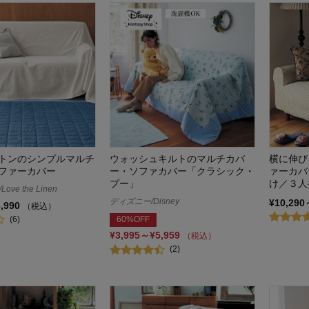
トンのシンプルマルチ
ウォッシュキルトのマルチカバ
横に伸び
ファーカバー
ー・ソファカバー「クラシック・
ァーカバ
プー」
け／３人
ve the Linen
ディズニー/Disney
¥10,290
6,990
（税込）
(6)
60%OFF
¥3,995～¥5,959
（税込）
(2)