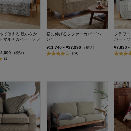
ルで使える 洗いをか
横に伸びるソファーカバー”バト
フラワー
トマルチカバー・ソフ
ン”
バー・ソ
¥11,740～¥37,990
¥7,630～
（税込）
12,600
（税込）
(24)
(1)