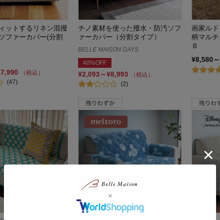
ィットするリネン混撥
チノ素材を使った撥水・防汚ソフ
画家ルド
ソファーカバー(分割
ァーカバー（分割タイプ）
柄マルチ
Ｂ
BELLE MAISON DAYS
¥8,580～
40%OFF
17,990
（税込）
¥2,093～¥8,993
（税込）
(47)
(2)