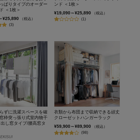
っぱりタイプのオーダー
ンド ＜1枚＞
ド ＜1枚＞
¥19,090～¥25,890
（税込）
～¥25,890
（税込）
(1)
(3)
らずに洗濯スペースを確
衣類から布団まで収納できる頑丈
窓枠突っ張り式室内物干
クローゼットハンガーラック
き出し窓タイプ/腰高窓タ
¥59,900～¥89,900
（税込）
(98)
KISUI