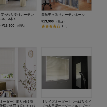
 突っ張り支柱カーテン
簡単突っ張りカーテンポール
2本／3本＞
¥13,900
（税込）
～¥16,900
（税込）
(18)
オーダー】取り付け簡
【サイズオーダー】つっぱりタイ
仕様で水回り窓にもおす
プの木目調オーダーアルミブライ