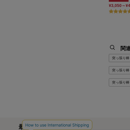
¥3,050～¥
関
突っ張り棒
突っ張り棒 
突っ張り棒
最近チェックした商品