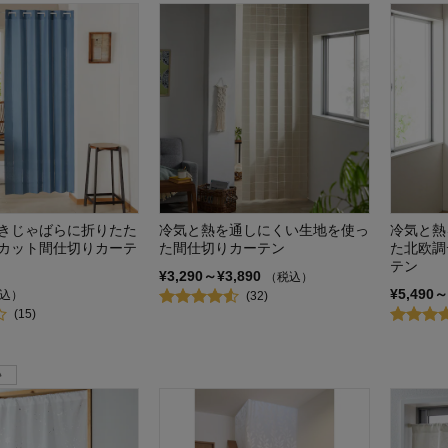
きじゃばらに折りたた
冷気と熱を通しにくい生地を使っ
冷気と熱
カット間仕切りカーテ
た間仕切りカーテン
た北欧調
テン
¥3,290～¥3,890
（税込）
¥5,490～
込）
(32)
(15)