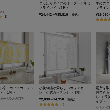
つっぱりタイプのオーダーアルミ
すめのつ
ブラインド ＜1枚＞
ブライン
込）
¥24,442～¥35,816
¥19,090
（税込）
(4)
小窓・カフェカーテン
小花刺繍が愛らしいカフェカーテ
場所を取
＞ ＜1枚＞
ン（小窓カーテン） ＜1枚＞
保できる
し ＜掃
ート/QUARTER
¥2,090～¥4,950
（税込）
イプ＞
(1)
セキスイ/SE