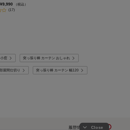
¥9,990
（税込）
(17)
 小窓
突っ張り棒 カーテン おしゃれ
 部屋間仕切り
突っ張り棒 カーテン 幅120
履歴情報を残す