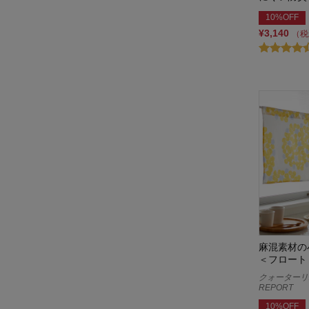
10%OFF
¥3,140
（税
麻混素材の
＜フロート
クォーターリポ
REPORT
10%OFF