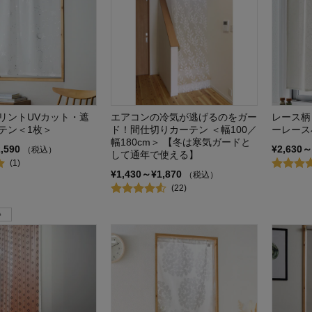
リントUVカット・遮
エアコンの冷気が逃げるのをガー
レース柄
テン＜1枚＞
ド！間仕切りカーテン ＜幅100／
ーレース
幅180cm＞ 【冬は寒気ガードと
2,590
¥2,630～
（税込）
して通年で使える】
(1)
¥1,430～¥1,870
（税込）
(22)