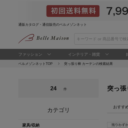
通販カタログ・通信販売のベルメゾンネット
ファッション
インテリア・雑貨
ベルメゾンネットTOP
突っ張り棒 カーテンの検索結果
突っ張
24
件
おすす
カテゴリ
家具/収納