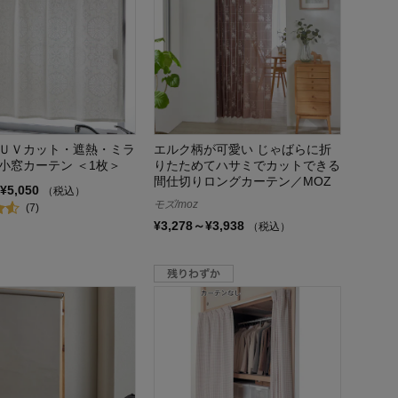
ＵＶカット・遮熱・ミラ
エルク柄が可愛い じゃばらに折
小窓カーテン ＜1枚＞
りたためてハサミでカットできる
間仕切りロングカーテン／MOZ
¥5,050
（税込）
モズ/moz
(7)
¥3,278～¥3,938
（税込）