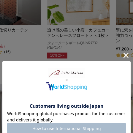
仕切りカーテン
透け感の美しい小窓・カフェカー
壁に穴を
テン＜レースフロート＞ ＜1枚＞
強力つっ
ン
クォーターリポート/QUARTER
込）
REPORT
¥7,260～
(15)
10%OFF
¥2,691～¥3,861
（税込）
(1)