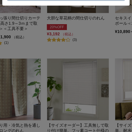
っ張り間仕切りカーテ
大胆な草花柄の間仕切りのれん
セキスイ
高さ1.9～3ｍまで取
ポール＜
20%OFF
＞＜工具不要＞
¥10,890
¥3,192
（税込）
11,900
（税込）
(3)
(1)
り用・冷気と熱を通し
【サイズオーダー】工具無しで取
【サイズ
ロングのれん
り付け簡単。フッ素コート仕様の
単。耐水