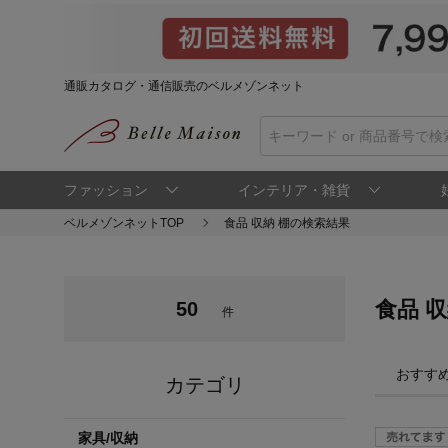
通販カタログ・通信販売のベルメゾンネット
ファッション
インテリア・雑貨
ベルメゾンネットTOP
食品 収納 棚の検索結果
食品 
50
件
おすす
カテゴリ
家具/収納