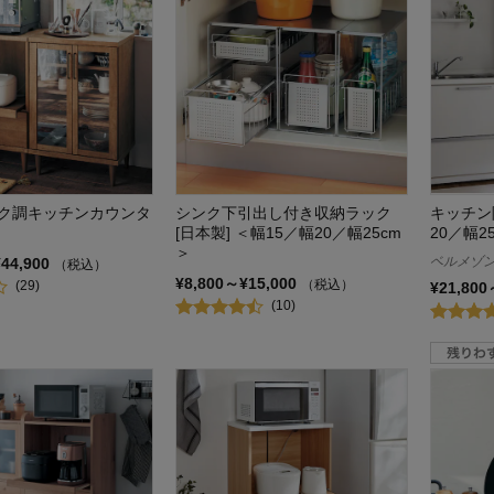
ク調キッチンカウンタ
シンク下引出し付き収納ラック
キッチン
[日本製] ＜幅15／幅20／幅25cm
20／幅2
＞
ベルメゾ
¥44,900
（税込）
¥8,800～¥15,000
（税込）
(29)
¥21,800
(10)