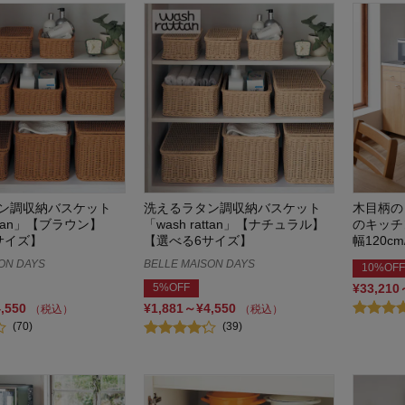
ン調収納バスケット
洗えるラタン調収納バスケット
木目柄の
attan」【ブラウン】
「wash rattan」【ナチュラル】
のキッチ
サイズ】
【選べる6サイズ】
幅120cm
ON DAYS
BELLE MAISON DAYS
10%OFF
5%OFF
¥33,210
4,550
¥1,881～¥4,550
（税込）
（税込）
(70)
(39)