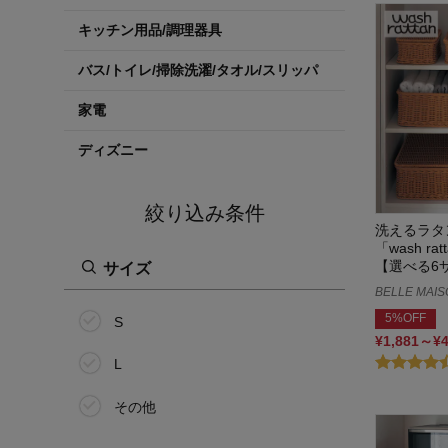
キッチン用品/調理器具
バス/トイレ/掃除洗濯/タオル/スリッパ
家電
ディズニー
絞り込み条件
洗えるラタ
「wash r
【選べる6
サイズ
BELLE MAIS
5%OFF
S
¥1,881～¥
L
その他