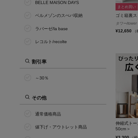
BELLE MAISON DAYS
まとめ買い
ゴミ箱裏ス
ベルメゾンのスぺパ収納
タワー/tower
ラバーゼ/la base
¥12,650
（
レコルト/recolte
割引率
～30％
その他
通常価格商品
伸縮式トー
値下げ・アウトレット商品
50cm＞
¥3,300
（税