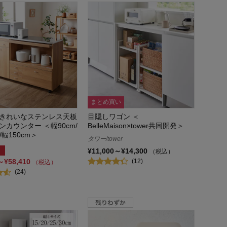
まとめ買い
きれいなステンレス天板
目隠しワゴン ＜
ンカウンター ＜幅90cm/
BelleMaison×tower共同開発＞
/幅150cm＞
タワー/tower
¥11,000～¥14,300
（税込）
(12)
～¥58,410
（税込）
(24)