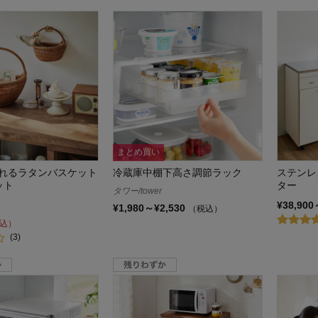
まとめ買い
れるラタンバスケット
冷蔵庫中棚下高さ調節ラック
ステンレ
ット
ター
タワー/tower
¥38,900
¥1,980～¥2,530
（税込）
込）
(3)