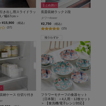
まとめ買い
引き出し用スライドラッ
長皿収納ラック２段
3／幅67cm＞
タワー/tower
～¥15,900
（税込）
¥2,750
（税込）
(37)
(15)
い
収納ケース 仕切り付き
フラワーモチーフの食器セット
［日本製］ ＜4人用・12枚セット
er
＞ 【食洗機/電子レンジ対応】