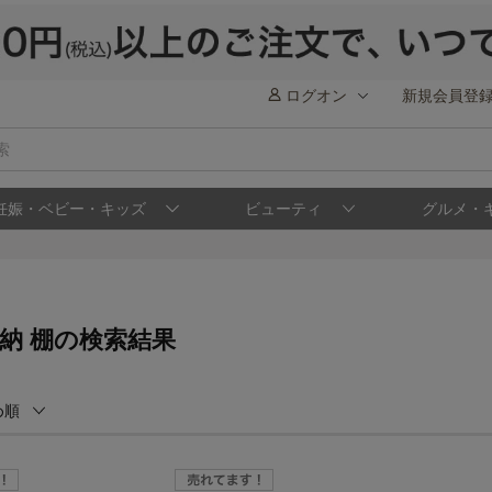
ログオン
新規会員登
妊娠・ベビー・キッズ
ビューティ
グルメ・
収納 棚の検索結果
め順