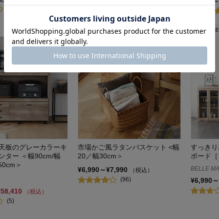
¥1,375～
¥26,490
（税込）
(209)
天板のグレーカラーキ
市場かご風ラタンバスケット <幅
すっきり
ター ＜幅90cm/幅
20／幅30cm＞
ボード［
150cm＞
BELLE MA
¥6,990～¥7,990
（税込）
(96)
¥6,990～
¥58,410
（税込）
(5)