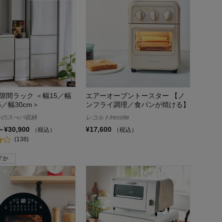
隙間ラック ＜幅15／幅
エアーオーブントースター 【ノ
5／幅30cm＞
ンフライ調理／食パンが焼ける】
ンのスぺパ収納
レコルト/recolte
～¥30,900
¥17,600
（税込）
（税込）
(138)