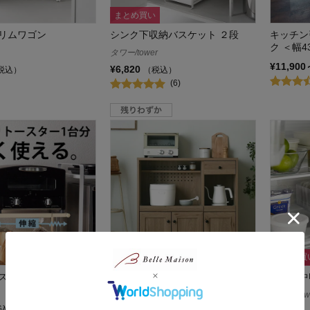
まとめ買い
リムワゴン
シンク下収納バスケット ２段
キッチン
ク ＜幅4
タワー/tower
¥11,900
¥6,820
税込）
（税込）
(6)
まとめ買
スターラック <幅33～
取っ手が選べる木目調家電収納キ
冷蔵庫中
ッチンボード 【家電がすっきり
タワー/tow
片付く】
込）